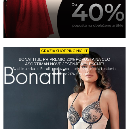
GRAZIA SHOPPING NIGHT
BONATTI JE PRIPREMIO 20% POPUSTA NA CEO
ASORTIMAN NOVE JESENJE KOLEKCIJE!
Svratite u neku od Bonatti prodavnica, u petak, 28. oktobra i odaberite
omiljene modele po 20% nižoj ceni!