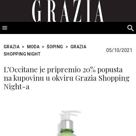
GRAZIA Srbija
S
fo
GRAZIA
>
MODA
>
ŠOPING
>
GRAZIA
05/10/2021
SHOPPING NIGHT
L’Occitane je pripremio 20% popusta
na kupovinu u okviru Grazia Shopping
Night-a