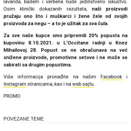
lavanda, badem i verbena nude jedinstveno iskustvo.
Osim klinički dokazanih rezultata,
naši proizvodi
pružaju ono što i muškarci i žene žele od svojih
proizvoda za negu – a to je užitak za sva čula.
Za sve naše kupce smo pripremili 20% popusta na
kupovinu 8.10.2021. u L’Occitane radnji u Knez
Mihailovoj 28. Popust se ne obračunava na već
snižene proizvode, promotivne setove i ne može se
sabirati sa drugim popustima.
Više informacija pronađite na našim
Facebook
i
Instagram
stranicama, kao i na
web sajtu
.
PROMO
POVEZANE TEME