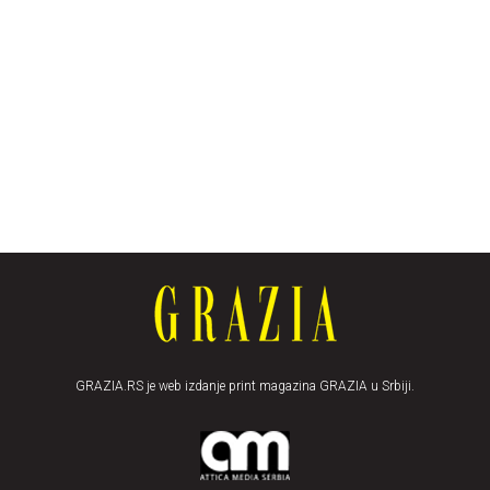
GRAZIA.RS je web izdanje print magazina GRAZIA u Srbiji.