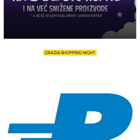
GRAZIA SHOPPING NIGHT
ŠOPING KOJI SE NE PROPUŠTA: 20% POPUSTA NA
APSOLUTNO SVE U PLANETA SPORT PRODAVNICI
U Planeta Sport prodavnici čekaju vas idealani modeli koji će osvežiti vaš
outfit i pružiti maksimalnu udobnost.