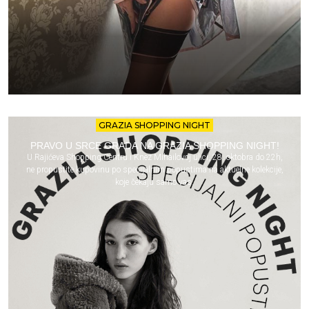
GRAZIA SHOPPING NIGHT
PRAVO U SRCE GRADA NA GRAZIA SHOPPING NIGHT!
U Rajićeva Shopping Centru i Knez Mihailovoj ulici, 28. oktobra do 22h,
ne propustite kupovinu po specijalnim popustima na aktuelne kolekcije,
koje čekaju samo vas.