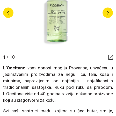
1
10
/
L’Occitane
vam donosi magiju Provanse, uhvaćenu u
jedinstvenim proizvodima za negu lica, tela, kose i
mirisima, napravljenim od najfinijih i najefikasnijih
tradicionalnih sastojaka. Ruku pod ruku sa prirodom,
L’Occitane više od 40 godina razvija efikasne proizvode
koji su blagotvorni za kožu.
Svi naši sastojci među kojima su šea buter, smilje,