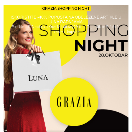
GRAZIA SHOPPING NIGHT
ISKORISTITE -40% POPUSTA NA OBELEŽENE ARTIKLE U
LUNA RADNJAMA!
Posetite LUNA radnju u Knez Mihailovoj 29 ili na Trgu Nikole Pašića 1 i
uživajte u kupovini