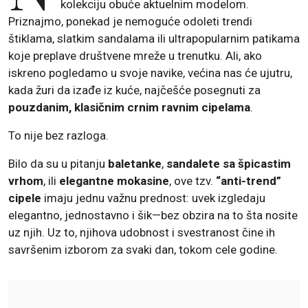
kolekciju obuće aktuelnim modelom.
Priznajmo, ponekad je nemoguće odoleti trendi
štiklama, slatkim sandalama ili ultrapopularnim patikama
koje preplave društvene mreže u trenutku. Ali, ako
iskreno pogledamo u svoje navike, većina nas će ujutru,
kada žuri da izađe iz kuće, najčešće posegnuti za
pouzdanim, klasičnim crnim ravnim cipelama
.
To nije bez razloga.
Bilo da su u pitanju
baletanke
,
sandalete sa špicastim
vrhom
, ili
elegantne mokasine
, ove tzv.
“anti-trend”
cipele
imaju jednu važnu prednost: uvek izgledaju
elegantno, jednostavno i šik—bez obzira na to šta nosite
uz njih. Uz to, njihova udobnost i svestranost čine ih
savršenim izborom za svaki dan, tokom cele godine.