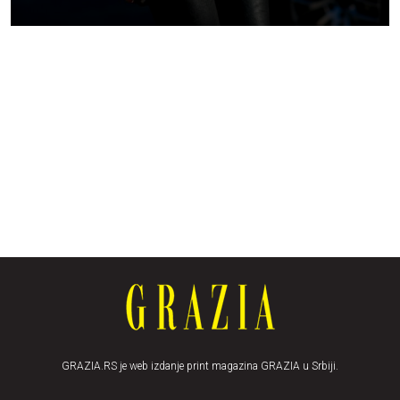
GRAZIA.RS je web izdanje print magazina GRAZIA u Srbiji.