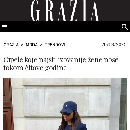
GRAZIA Srbija
S
fo
20/08/2025
GRAZIA
>
MODA
>
TRENDOVI
Cipele koje najstilizovanije žene nose
tokom čitave godine