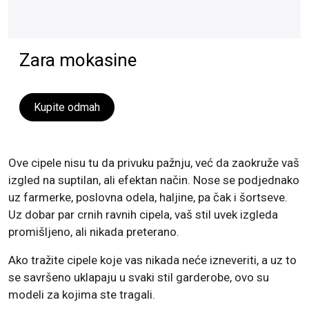
Zara mokasine
Kupite odmah
Ove cipele nisu tu da privuku pažnju, već da zaokruže vaš
izgled na suptilan, ali efektan način. Nose se podjednako
uz farmerke, poslovna odela, haljine, pa čak i šortseve.
Uz dobar par crnih ravnih cipela, vaš stil uvek izgleda
promišljeno, ali nikada preterano.
Ako tražite cipele koje vas nikada neće izneveriti, a uz to
se savršeno uklapaju u svaki stil garderobe, ovo su
modeli za kojima ste tragali.