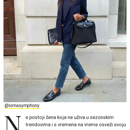
@lornasymphony
N
e postoji žena koja ne uživa u sezonskim
trendovima i s vremena na vreme osveži svoju