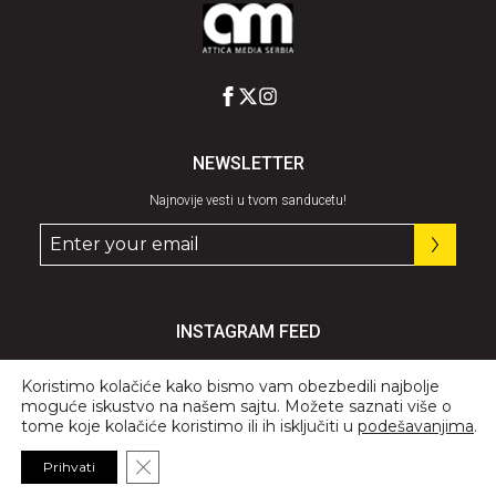
NEWSLETTER
Najnovije vesti u tvom sanducetu!
INSTAGRAM FEED
Pratite nas
@graziaserbia
Koristimo kolačiće kako bismo vam obezbedili najbolje
moguće iskustvo na našem sajtu. Možete saznati više o
tome koje kolačiće koristimo ili ih isključiti u
podešavanjima
.
Close GDPR Cookie Banner
Prihvati
© 2026 All Rights Reserved, GRAZIA.