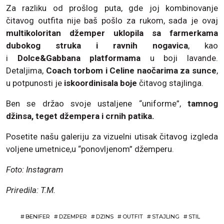
Za razliku od prošlog puta, gde joj kombinovanje
čitavog outfita nije baš pošlo za rukom, sada je ovaj
multikoloritan džemper uklopila sa farmerkama
dubokog struka i ravnih nogavica
, kao
i
Dolce&Gabbana platformama
u boji lavande.
Detaljima,
Coach torbom i Celine naočarima za sunce
,
u potpunosti je
iskoordinisala boje
čitavog stajlinga.
Ben se držao svoje ustaljene “uniforme”,
tamnog
džinsa, teget džempera i crnih patika.
Posetite našu galeriju za vizuelni utisak čitavog izgleda
voljene umetnice,u “ponovljenom” džemperu.
Foto: Instagram
Priredila: T.M.
#
BENIFER
#
DZEMPER
#
DZINS
#
OUTFIT
#
STAJLING
#
STIL