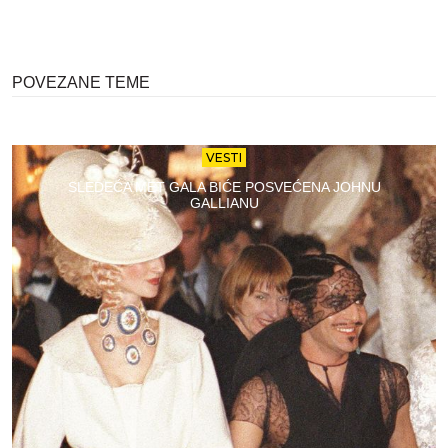
POVEZANE TEME
VESTI
SLEDEĆA MET GALA BIĆE POSVEĆENA JOHNU
GALLIANU