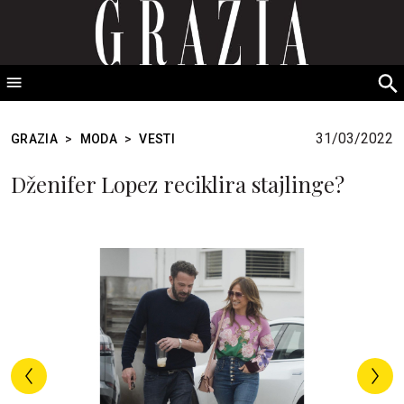
GRAZIA Srbija
S
fo
31/03/2022
GRAZIA
>
MODA
>
VESTI
Dženifer Lopez reciklira stajlinge?