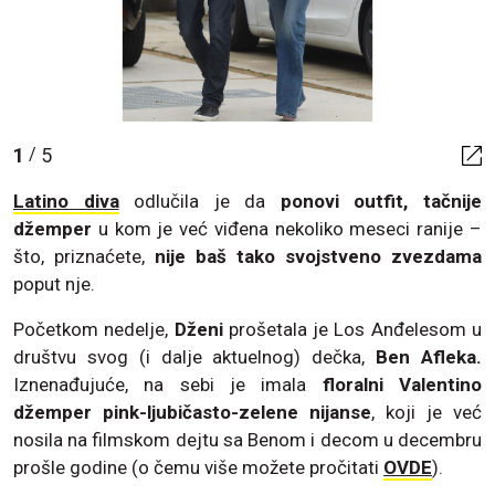
1
5
/
Latino diva
odlučila je da
ponovi outfit, tačnije
džemper
u kom je već viđena nekoliko meseci ranije –
što, priznaćete,
nije baš tako svojstveno zvezdama
poput nje.
Početkom nedelje,
Dženi
prošetala je Los Anđelesom u
društvu svog (i dalje aktuelnog) dečka,
Ben Afleka.
Iznenađujuće, na sebi je imala
floralni Valentino
džemper pink-ljubičasto-zelene nijanse
, koji je već
nosila na filmskom dejtu sa Benom i decom u decembru
prošle godine (o čemu više možete pročitati
OVDE
).