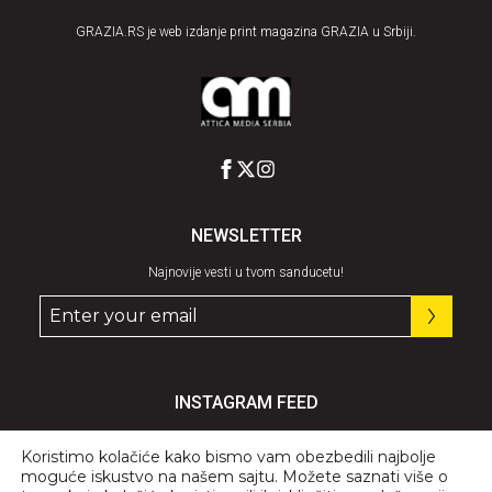
GRAZIA.RS je web izdanje print magazina GRAZIA u Srbiji.
NEWSLETTER
Najnovije vesti u tvom sanducetu!
INSTAGRAM FEED
Pratite nas
@graziaserbia
Koristimo kolačiće kako bismo vam obezbedili najbolje
moguće iskustvo na našem sajtu. Možete saznati više o