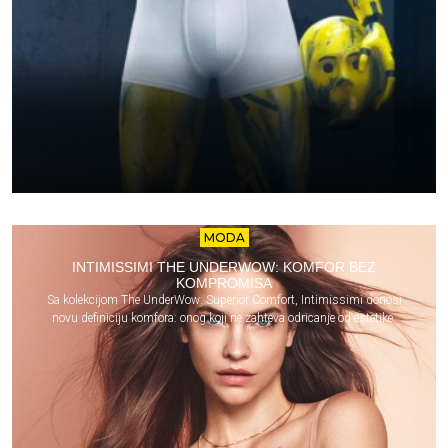
MODA
INTIMISSIMI THE UNDERWOW: KOMFOR BEZ
KOMPROMISA
Sa kolekcijom The UnderWow: Superior Comfort, Intimissimi donosi
novu definiciju komfora: onog koji ne zahteva odricanje od estetike.