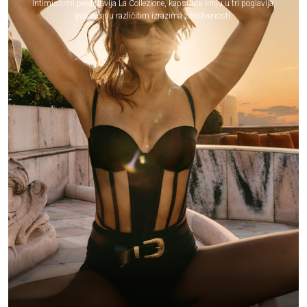
Intimissimi predstavlja La Collezione, kapsulnu liniju u tri poglavlja,
posvećenu različitim izrazima ženstvenosti.