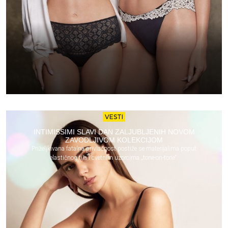
VESTI
INTIMISSIMI SLAVI DAN ZALJUBLJENIH NOVOM
ZAVODLJIVOM KOLEKCIJOM
Priželjkivana fatalna privlačnost postiže se materijalima poput
elastičnog tila i cvetnim uzorcima „tone-on-tone“.