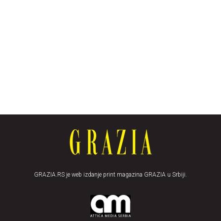
GRAZIA.RS je web izdanje print magazina GRAZIA u Srbiji.