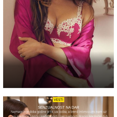
VESTI
SENZUALNOST NA DAR
Najmagičnije doba godine je tik iza ćoška, a brend Intimissimi nam uz
novu prazničnu priču i prefinjenosti i senzualnosti donosi praznični duh