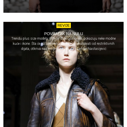
REVIJE
POVRATAK NA NULU
Trendu plus size modela izgleda da je odzvonilo, pokazuju neke modne
kuće i ikone. Šta će ga zameniti i da li treba strahovati od restriktivnih
dijata, otkriva naš modni urednik Aleksandar Nastasijević