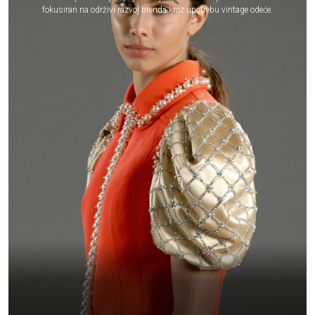
fokusiran na održivi razvoj brenda kroz upotrebu vintage odeće.