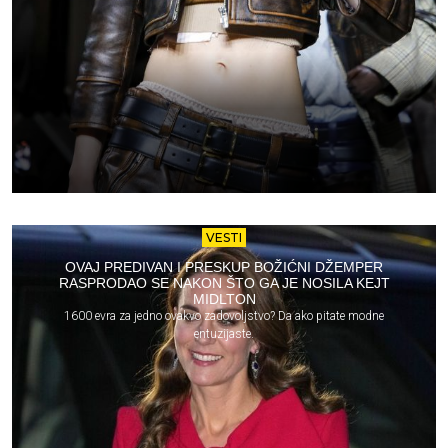
VESTI
OVAJ PREDIVAN I PRESKUP BOŽIĆNI DŽEMPER
RASPRODAO SE NAKON ŠTO GA JE NOSILA KEJT
MIDLTON
1600 evra za jedno ovakvo zadovoljstvo? Da ako pitate modne
entuzijaste.