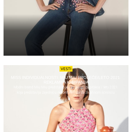
VESTI
MISS INDIVIDUALNOSTI: MIU MIU PROLEĆE/LETO 2021.
REKLAMNA KAMPANJA
Modni brend Miu Miu predstavio je kampanju za proleće / leto 2021.
koja predstavlja zajednicu nekonformista sa živahnom ličnošću.