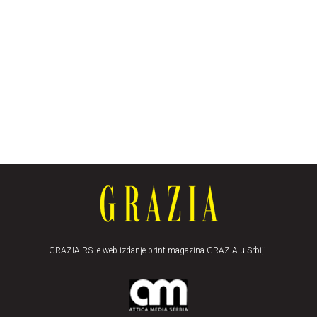
GRAZIA.RS je web izdanje print magazina GRAZIA u Srbiji.