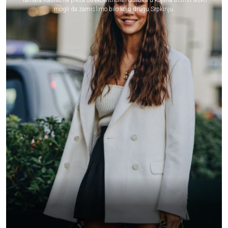
Tamara Kalinić ne preza od ekcentričnih odabira u kojima bismo teško
mogli da zamislimo bilo koju drugu Srpkinju.