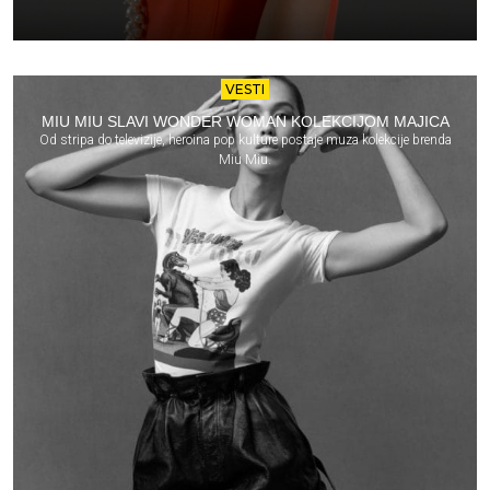
VESTI
MIU MIU SLAVI WONDER WOMAN KOLEKCIJOM MAJICA
Od stripa do televizije, heroina pop kulture postaje muza kolekcije brenda
Miu Miu.