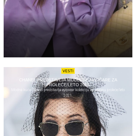
VESTI
CHANEL PREDSTAVLJA MODERNE NAOČARE ZA
PROLEĆE/LETO 2021
Modna kuća Chanel predstavlja eyewear kolekciju za sezonu proleće/leto
2021.