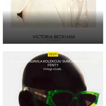
VESTI
RIJANA JE OBJAVILA KOLEKCIJU SUNČANIH NAOČARA
FENTY
Vintage siluete...