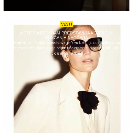
VESTI
VICTORIA BECKHAM PREDSTAVLJA KOLEKCIJU
SUNČANIH NAOČARA
Brend Victoria Beckham predstavio je novu kolekciju sunčanih naočara
za proleće i leto, rađenu u najboljim tradicijama buržoaskog stila koji je
bio u modi 1970-ih.