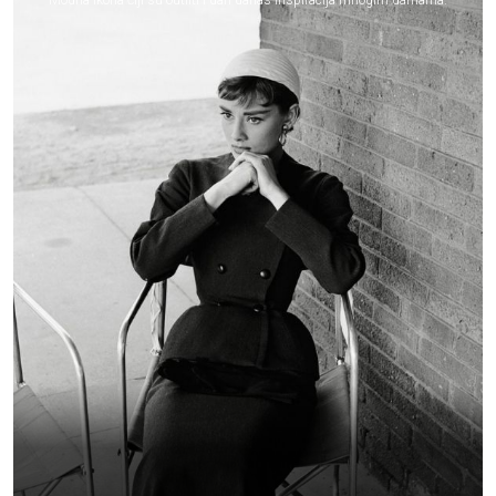
Modna ikona čiji su outfiti i dan danas inspiracija mnogim damama.