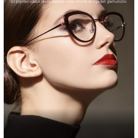
Uz pravilan odabir okvira naočara i vaša šminka će izgledati glamurozno.