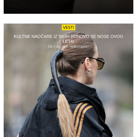
VESTI
KULTNE NAOČARE IZ 90-IH PONOVO SE NOSE OVOG
LETA!
Da li su vam nedostajale?