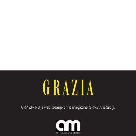
GRAZIA.RS je web izdanje print magazina GRAZIA u Srbiji.