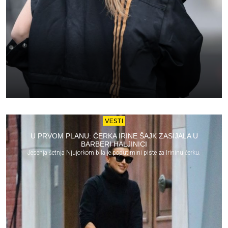
VESTI
U PRVOM PLANU: ĆERKA IRINE ŠAJK ZASIJALA U
BARBERI HALJINICI
Jesenja šetnja Njujorkom bila je poput mini piste za Irininu ćerku.