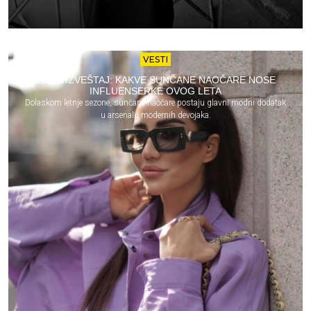
VESTI
INSTA IZVEŠTAJ: KAKVE SUNČANE NAOČARE NOSE
INFLUENSERKE OVOG LETA
Dolaskom letnje sezone, sunčane naočare postaju glavni modni dodatak
u arsenalu modernih devojaka.