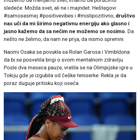
sledeće: Možda svet, ali ne i majndet. Heštegovi
#samosesmej #positivevibes i #mislipozitivno,
društvo
nas uči da mi širimo negativnu energiju ako glasno i
jasno kažemo da sa nečim ne možemo se nosimo.
Da
nešto ne želimo, da nam ne prija, da nismo spremni.
Naomi Osaka se povukla sa Rolan Garosa i Vimbldona
da bi se posvetila brigi o svom mentalnom zdravlju.
Posle dva meseca pauze, vratila se na Olimpijske igre u
Tokiju gde je izgubila od češke teniserke. Rekla je da
poraz duguje pritisku koji oseća.