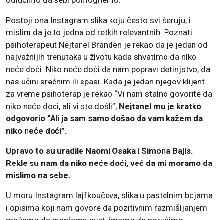
Postoji ona Instagram slika koju često svi šeruju, i
mislim da je to jedna od retkih relevantnih. Poznati
psihoterapeut Nejtanel Branden je rekao da je jedan od
najvažnijih trenutaka u životu kada shvatimo da niko
neće doći. Niko neće doći da nam popravi detinjstvo, da
nas učini srećnim ili spasi. Kada je jedan njegov klijent
za vreme psihoterapije rekao “Vi nam stalno govorite da
niko neće doći, ali vi ste došli”,
Nejtanel mu je kratko
odgovorio “Ali ja sam samo došao da vam kažem da
niko neće doći”.
Upravo to su uradile Naomi Osaka i Simona Bajls.
Rekle su nam da niko neće doći, već da mi moramo da
mislimo na sebe.
U moru Instagram lajfkoučeva, slika u pastelnim bojama
i opisima koji nam govore da pozitivnim razmišljanjem
možemo da menjamo svet, imamo da poručimo