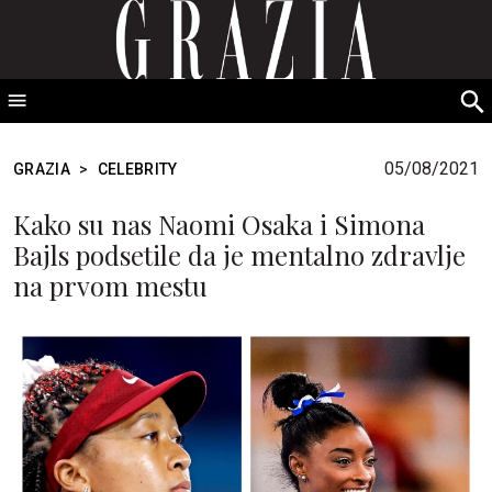
GRAZIA Srbija
S
fo
05/08/2021
GRAZIA
>
CELEBRITY
Kako su nas Naomi Osaka i Simona
Bajls podsetile da je mentalno zdravlje
na prvom mestu