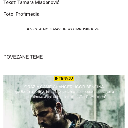
Tekst: Tamara Mladenović
Foto: Profimedia
#
MENTALNO ZDRAVLJE
#
OLIMPIJSKE IGRE
POVEZANE TEME
INTERVJU
GRAZIA GAME CHANGER: IGOR BENČINA
Igor Benčina pažljivo bira uloge, pretežno u art-house produkcijama
poput filmova „Poslednja slika o ocu”, „Teret”, „Videoteka”