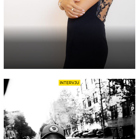
INTERVJU
15 MINUTA SA… MARKOM NASTIĆEM
Izazovi, inspiracije i budući planovi jednog pionira tehno scene.