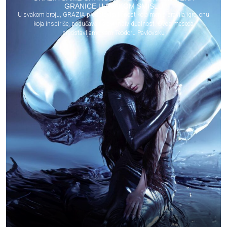
GRANICE U SVAKOM SMISLU
U svakom broju, GRAZIA predstavlja ličnost koja menja pravila igre, onu
koja inspiriše, podučava i slavi individualnost. Ovog meseca
predstavljamo vam Teodoru Pavlovsku