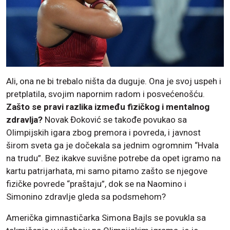
Ali, ona ne bi trebalo ništa da duguje. Ona je svoj uspeh i
pretplatila, svojim napornim radom i posvećenošću.
Zašto se pravi razlika između fizičkog i mentalnog
zdravlja?
Novak Đoković se takođe povukao sa
Olimpijskih igara zbog premora i povreda, i javnost
širom sveta ga je dočekala sa jednim ogromnim “Hvala
na trudu”. Bez ikakve suvišne potrebe da opet igramo na
kartu patrijarhata, mi samo pitamo zašto se njegove
fizičke povrede “praštaju”, dok se na Naomino i
Simonino zdravlje gleda sa podsmehom?
Američka gimnastičarka Simona Bajls se povukla sa