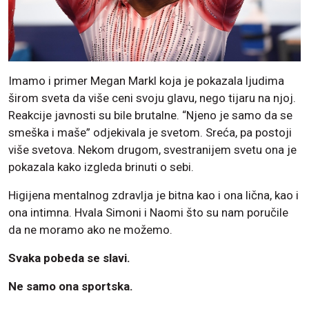
Imamo i primer Megan Markl koja je pokazala ljudima
širom sveta da više ceni svoju glavu, nego tijaru na njoj.
Reakcije javnosti su bile brutalne. “Njeno je samo da se
smeška i maše” odjekivala je svetom. Sreća, pa postoji
više svetova. Nekom drugom, svestranijem svetu ona je
pokazala kako izgleda brinuti o sebi.
Higijena mentalnog zdravlja je bitna kao i ona lična, kao i
ona intimna. Hvala Simoni i Naomi što su nam poručile
da ne moramo ako ne možemo.
Svaka pobeda se slavi.
Ne samo ona sportska.