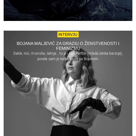
INTERVJU
BOJANA MALJEVIĆ ZA GRAZIU O ŽENSTVENOSTI I
FEMINIZMU
Dakle, noć, Krunska, šetnja… tu je i Doli Parton (mlada ženka barzoja),
povela sam je na bonding sa Bojanom.