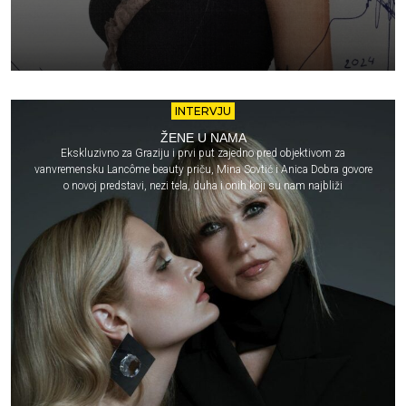
INTERVJU
ŽENE U NAMA
Ekskluzivno za Graziju i prvi put zajedno pred objektivom za
vanvremensku Lancôme beauty priču, Mina Sovtić i Anica Dobra govore
o novoj predstavi, nezi tela, duha i onih koji su nam najbliži