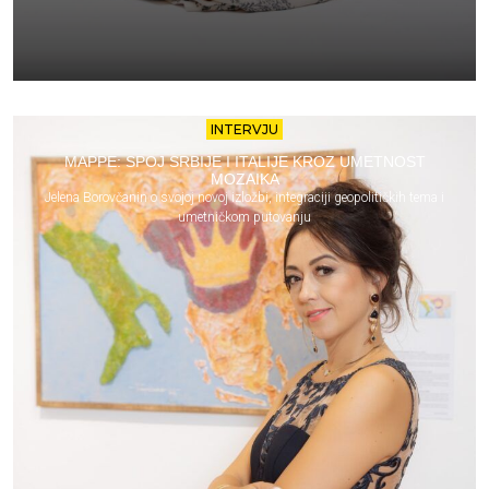
INTERVJU
MAPPE: SPOJ SRBIJE I ITALIJE KROZ UMETNOST
MOZAIKA
Jelena Borovčanin o svojoj novoj izložbi, integraciji geopolitičkih tema i
umetničkom putovanju