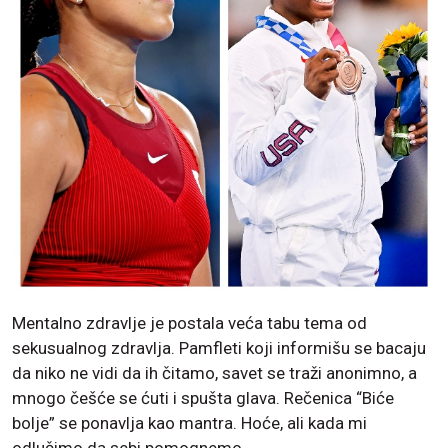
Mentalno zdravlje je postala veća tabu tema od
sekusualnog zdravlja. Pamfleti koji informišu se bacaju
da niko ne vidi da ih čitamo, savet se traži anonimno, a
mnogo češće se ćuti i spušta glava. Rečenica “Biće
bolje” se ponavlja kao mantra. Hoće, ali kada mi
odlučimo da sebi pomognemo.