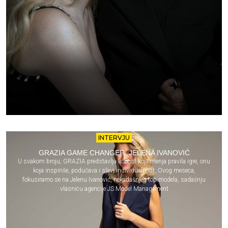
INTERVJU
GRAZIA GAME CHANGER: JELENA IVANOVIĆ
U svakom broju, GRAZIA predstavlja ličnost koja menja pravila igre, onu
koja inspiriše, podučava i slavi individualnost. Ovog meseca,
fokusiramo se na Jelenu Ivanović, nekadašnjeg top modela, sadašnju
vlasnicu agencije JS Model Management