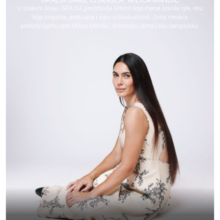
U svakom broju, GRAZIA predstavlja ličnost koja menja pravila igre, onu
koja inspiriše, podučava i slavi individualnost. Ovog meseca
predstavljamo vam Milicu Mandić, dvostruku olimpijsku šampionku.