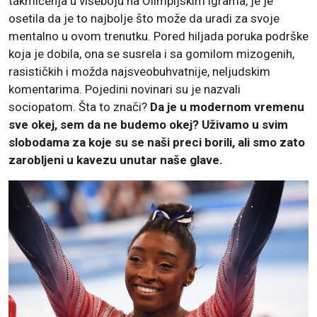
takmičenja u višeboju na Olimpijskim igrama, je je
osetila da je to najbolje što može da uradi za svoje
mentalno u ovom trenutku. Pored hiljada poruka podrške
koja je dobila, ona se susrela i sa gomilom mizogenih,
rasističkih i možda najsveobuhvatnije, neljudskim
komentarima. Pojedini novinari su je nazvali
sociopatom. Šta to znači?
Da je u modernom vremenu
sve okej, sem da ne budemo okej? Uživamo u svim
slobodama za koje su se naši preci borili, ali smo zato
zarobljeni u kavezu unutar naše glave.