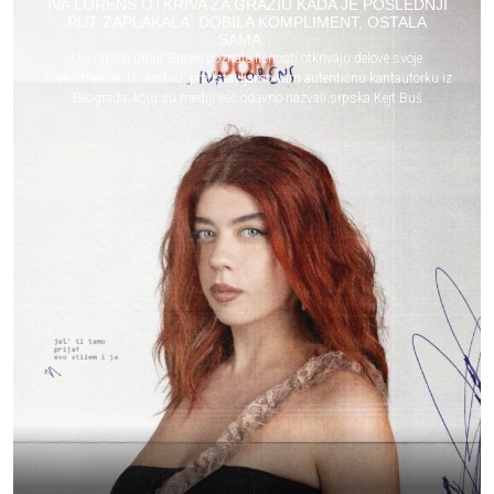
IVA LORENS OTKRIVA ZA GRAZIU KADA JE POSLEDNJI
PUT ZAPLAKALA, DOBILA KOMPLIMENT, OSTALA
SAMA…
U svakom broju Grazie poznate ličnosti otkrivaju delove svoje
svakodnevice. U oktobru, predstavljamo vam autentičnu kantautorku iz
Beograda, koju su mediji već odavno nazvali srpska Kejt Buš