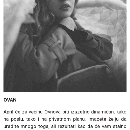
OVAN
April će za većinu Ovnova biti izuzetno dinamičan, kako
na poslu, tako i na privatnom planu. Imaćete želju da
uradite mnogo toga, ali rezultati kao da će vam stalno