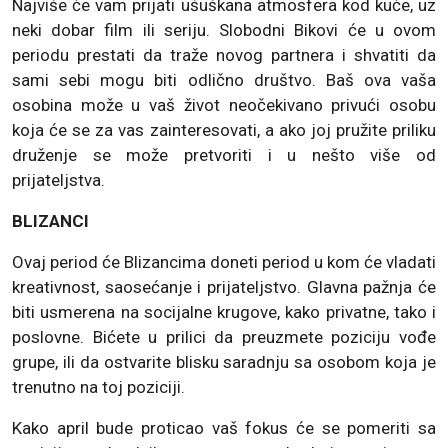
Najviše će vam prijati ušuškana atmosfera kod kuće, uz
neki dobar film ili seriju. Slobodni Bikovi će u ovom
periodu prestati da traže novog partnera i shvatiti da
sami sebi mogu biti odlično društvo. Baš ova vaša
osobina može u vaš život neočekivano privući osobu
koja će se za vas zainteresovati, a ako joj pružite priliku
druženje se može pretvoriti i u nešto više od
prijateljstva.
BLIZANCI
Ovaj period će Blizancima doneti period u kom će vladati
kreativnost, saosećanje i prijateljstvo. Glavna pažnja će
biti usmerena na socijalne krugove, kako privatne, tako i
poslovne. Bićete u prilici da preuzmete poziciju vođe
grupe, ili da ostvarite blisku saradnju sa osobom koja je
trenutno na toj poziciji.
Kako april bude proticao vaš fokus će se pomeriti sa