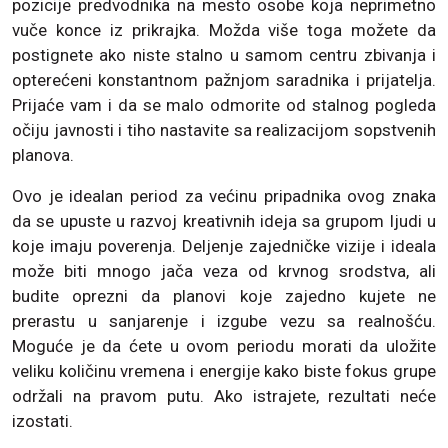
pozicije predvodnika na mesto osobe koja neprimetno
vuče konce iz prikrajka. Možda više toga možete da
postignete ako niste stalno u samom centru zbivanja i
opterećeni konstantnom pažnjom saradnika i prijatelja.
Prijaće vam i da se malo odmorite od stalnog pogleda
očiju javnosti i tiho nastavite sa realizacijom sopstvenih
planova.
Ovo je idealan period za većinu pripadnika ovog znaka
da se upuste u razvoj kreativnih ideja sa grupom ljudi u
koje imaju poverenja. Deljenje zajedničke vizije i ideala
može biti mnogo jača veza od krvnog srodstva, ali
budite oprezni da planovi koje zajedno kujete ne
prerastu u sanjarenje i izgube vezu sa realnošću.
Moguće je da ćete u ovom periodu morati da uložite
veliku količinu vremena i energije kako biste fokus grupe
održali na pravom putu. Ako istrajete, rezultati neće
izostati.