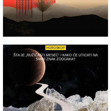
HOROSKOP
ŠTA JE „RUŽIČASTI MESEC“ I KAKO ĆE UTICATI NA
SVAKI ZNAK ZODIJAKA?