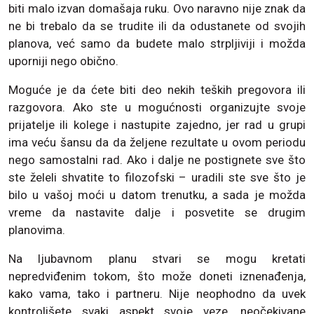
biti malo izvan domašaja ruku. Ovo naravno nije znak da
ne bi trebalo da se trudite ili da odustanete od svojih
planova, već samo da budete malo strpljiviji i možda
uporniji nego obično.
Moguće je da ćete biti deo nekih teških pregovora ili
razgovora. Ako ste u mogućnosti organizujte svoje
prijatelje ili kolege i nastupite zajedno, jer rad u grupi
ima veću šansu da da željene rezultate u ovom periodu
nego samostalni rad. Ako i dalje ne postignete sve što
ste želeli shvatite to filozofski – uradili ste sve što je
bilo u vašoj moći u datom trenutku, a sada je možda
vreme da nastavite dalje i posvetite se drugim
planovima.
Na ljubavnom planu stvari se mogu kretati
nepredviđenim tokom, što može doneti iznenađenja,
kako vama, tako i partneru. Nije neophodno da uvek
kontrolišete svaki aspekt svoje veze, neočekivane