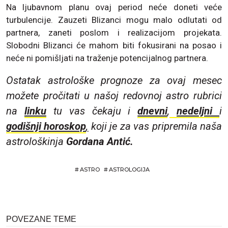
Na ljubavnom planu ovaj period neće doneti veće
turbulencije. Zauzeti Blizanci mogu malo odlutati od
partnera, zaneti poslom i realizacijom projekata.
Slobodni Blizanci će mahom biti fokusirani na posao i
neće ni pomišljati na traženje potencijalnog partnera.
Ostatak astrološke prognoze za ovaj mesec
možete pročitati u našoj redovnoj astro rubrici
na
linku
tu vas čekaju i
dnevni
,
nedeljn
i
i
godišnji horoskop
,
koji je za vas pripremila naša
astrološkinja
Gordana Antić.
#
ASTRO
#
ASTROLOGIJA
POVEZANE TEME