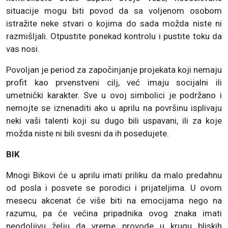
situacije mogu biti povod da sa voljenom osobom
istražite neke stvari o kojima do sada možda niste ni
razmišljali. Otpustite ponekad kontrolu i pustite toku da
vas nosi.
Povoljan je period za započinjanje projekata koji nemaju
profit kao prvenstveni cilj, već imaju socijalni ili
umetnički karakter. Sve u ovoj simbolici je podržano i
nemojte se iznenaditi ako u aprilu na površinu isplivaju
neki vaši talenti koji su dugo bili uspavani, ili za koje
možda niste ni bili svesni da ih posedujete.
BIK
Mnogi Bikovi će u aprilu imati priliku da malo predahnu
od posla i posvete se porodici i prijateljima. U ovom
mesecu akcenat će više biti na emocijama nego na
razumu, pa će većina pripadnika ovog znaka imati
neodoljivu želju da vreme provode u krugu bliskih