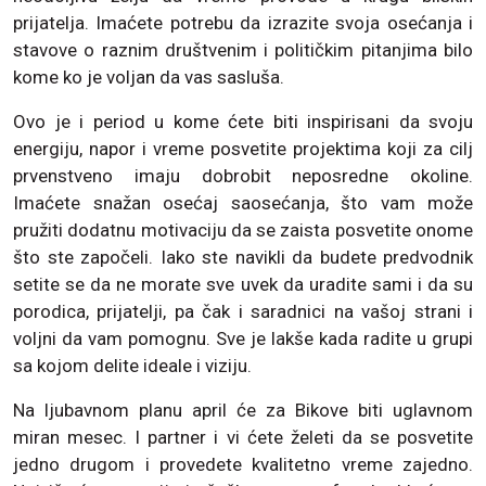
prijatelja. Imaćete potrebu da izrazite svoja osećanja i
stavove o raznim društvenim i političkim pitanjima bilo
kome ko je voljan da vas sasluša.
Ovo je i period u kome ćete biti inspirisani da svoju
energiju, napor i vreme posvetite projektima koji za cilj
prvenstveno imaju dobrobit neposredne okoline.
Imaćete snažan osećaj saosećanja, što vam može
pružiti dodatnu motivaciju da se zaista posvetite onome
što ste započeli. Iako ste navikli da budete predvodnik
setite se da ne morate sve uvek da uradite sami i da su
porodica, prijatelji, pa čak i saradnici na vašoj strani i
voljni da vam pomognu. Sve je lakše kada radite u grupi
sa kojom delite ideale i viziju.
Na ljubavnom planu april će za Bikove biti uglavnom
miran mesec. I partner i vi ćete želeti da se posvetite
jedno drugom i provedete kvalitetno vreme zajedno.