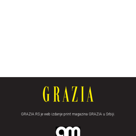
GRAZIA.RS je web izdanje print magazina GRAZIA u Srbiji.