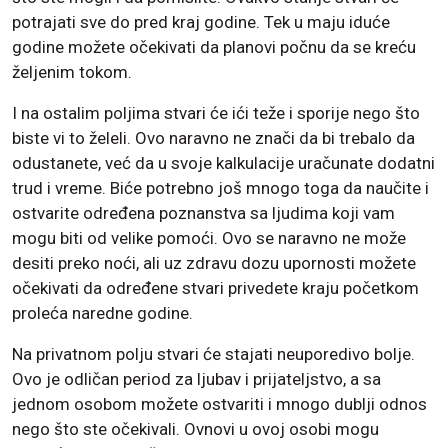
potrajati sve do pred kraj godine. Tek u maju iduće
godine možete očekivati da planovi počnu da se kreću
željenim tokom.
I na ostalim poljima stvari će ići teže i sporije nego što
biste vi to želeli. Ovo naravno ne znači da bi trebalo da
odustanete, već da u svoje kalkulacije uračunate dodatni
trud i vreme. Biće potrebno još mnogo toga da naučite i
ostvarite određena poznanstva sa ljudima koji vam
mogu biti od velike pomoći. Ovo se naravno ne može
desiti preko noći, ali uz zdravu dozu upornosti možete
očekivati da određene stvari privedete kraju početkom
proleća naredne godine.
Na privatnom polju stvari će stajati neuporedivo bolje.
Ovo je odličan period za ljubav i prijateljstvo, a sa
jednom osobom možete ostvariti i mnogo dublji odnos
nego što ste očekivali. Ovnovi u ovoj osobi mogu