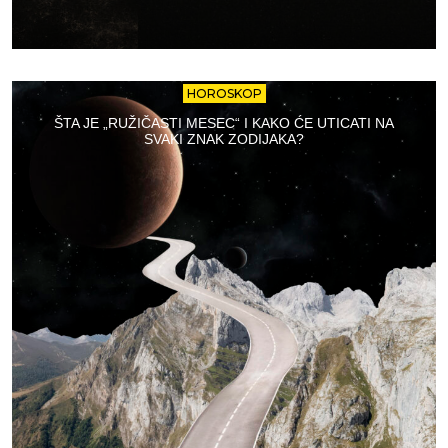
HOROSKOP
ŠTA JE „RUŽIČASTI MESEC“ I KAKO ĆE UTICATI NA
SVAKI ZNAK ZODIJAKA?