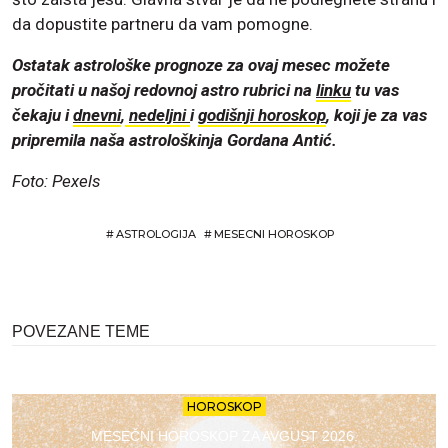
da dopustite partneru da vam pomogne.
Ostatak astrološke prognoze za ovaj mesec možete
pročitati u našoj redovnoj astro rubrici na
linku
tu vas
čekaju i
dnevni
,
nedeljn
i
i
godišnji horoskop
,
koji je za vas
pripremila naša astrološkinja Gordana Antić.
Foto: Pexels
#
ASTROLOGIJA
#
MESECNI HOROSKOP
POVEZANE TEME
HOROSKOP
MESEČNI HOROSKOP ZA AVGUST 2026.