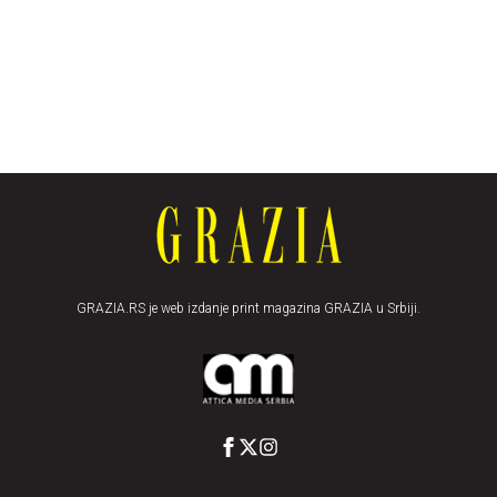
GRAZIA.RS je web izdanje print magazina GRAZIA u Srbiji.