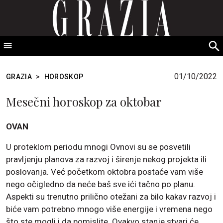
GRAZIA Srbija
S
fo
01/10/2022
GRAZIA
>
HOROSKOP
Mesečni horoskop za oktobar
OVAN
U proteklom periodu mnogi Ovnovi su se posvetili
pravljenju planova za razvoj i širenje nekog projekta ili
poslovanja. Već početkom oktobra postaće vam više
nego očigledno da neće baš sve ići tačno po planu.
Aspekti su trenutno prilično otežani za bilo kakav razvoj i
biće vam potrebno mnogo više energije i vremena nego
što ste mogli i da pomislite. Ovakvo stanje stvari će