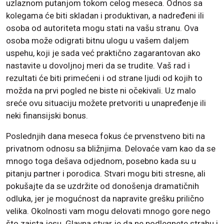
uzlaznom putanjom tokom celog meseca. Odnos sa
kolegama će biti skladan i produktivan, a nadređeni ili
osoba od autoriteta mogu stati na vašu stranu. Ova
osoba može odigrati bitnu ulogu u vašem daljem
uspehu, koji je sada već praktično zagarantovan ako
nastavite u dovoljnoj meri da se trudite. Vaš rad i
rezultati će biti primećeni i od strane ljudi od kojih to
možda na prvi pogled ne biste ni očekivali. Uz malo
sreće ovu situaciju možete pretvoriti u unapređenje ili
neki finansijski bonus.
Poslednjih dana meseca fokus će prvenstveno biti na
privatnom odnosu sa bližnjima. Delovaće vam kao da se
mnogo toga dešava odjednom, posebno kada su u
pitanju partner i porodica. Stvari mogu biti stresne, ali
pokušajte da se uzdržite od donošenja dramatičnih
odluka, jer je mogućnost da napravite grešku prilično
velika. Okolnosti vam mogu delovati mnogo gore nego
što zaista jesu. Glavna stvar je da ne podlegnete strahu i