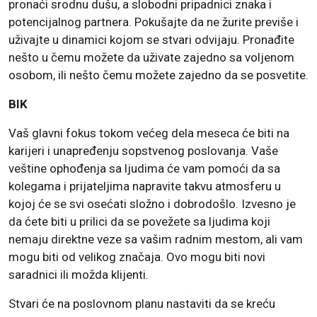
pronaći srodnu dušu, a slobodni pripadnici znaka i
potencijalnog partnera. Pokušajte da ne žurite previše i
uživajte u dinamici kojom se stvari odvijaju. Pronađite
nešto u čemu možete da uživate zajedno sa voljenom
osobom, ili nešto čemu možete zajedno da se posvetite.
BIK
Vaš glavni fokus tokom većeg dela meseca će biti na
karijeri i unapređenju sopstvenog poslovanja. Vaše
veštine ophođenja sa ljudima će vam pomoći da sa
kolegama i prijateljima napravite takvu atmosferu u
kojoj će se svi osećati složno i dobrodošlo. Izvesno je
da ćete biti u prilici da se povežete sa ljudima koji
nemaju direktne veze sa vašim radnim mestom, ali vam
mogu biti od velikog značaja. Ovo mogu biti novi
saradnici ili možda klijenti.
Stvari će na poslovnom planu nastaviti da se kreću