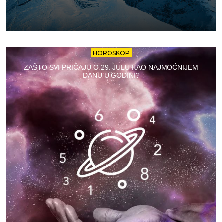
HOROSKOP
ZAŠTO SVI PRIČAJU O 29. JULU KAO NAJMOĆNIJEM
DANU U GODINI?