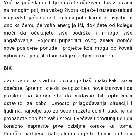
Već na početku nedelje možete očekivati dosta novina
na mnogim poljima vašeg života koje će izuzetno uticati
na predstojeće dane. Fokus na polju karijere i uspehu je
ono ka čemu će vaša energija ići, dok ćete od kolega
moći da očekujete više podrške i mnogo više
angažovanja. Pojedini pripadnici ovog znaka dobiće
nove poslovne ponude i projekte koji mogu oblikovati
njihovu karijeru, ali i lansirati je u željenom smeru.
BIK
Zagrevanje na startnoj poziciji je baš onako kako se vi
osećate. Spremni ste da se upustite u nove izazove i da
prošlost sa kojom ste do nedavno bili opterećeni
ostavite iza sebe. Umesto prilagođavanja situaciji i
ljudima, najbolje što za sebe možete učiniti sada je da
pronađete ono što vašu sreću uvećava i produbljuje i da
konačno napravite prve ozbiljne korake ka tome.
Podršku partnera imate, ali i nebo je tu da vas podrži u