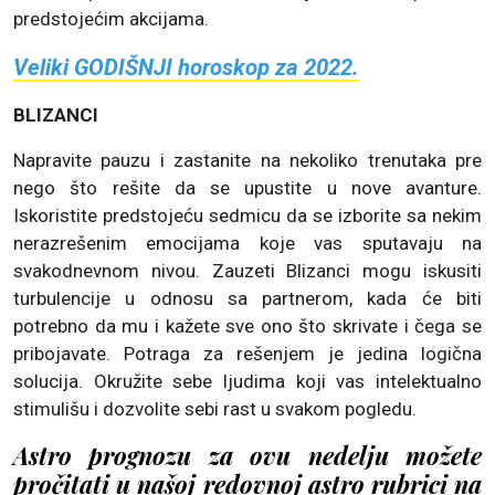
predstojećim akcijama.
Veliki GODIŠNJI horoskop za 2022.
BLIZANCI
Napravite pauzu i zastanite na nekoliko trenutaka pre
nego što rešite da se upustite u nove avanture.
Iskoristite predstojeću sedmicu da se izborite sa nekim
nerazrešenim emocijama koje vas sputavaju na
svakodnevnom nivou. Zauzeti Blizanci mogu iskusiti
turbulencije u odnosu sa partnerom, kada će biti
potrebno da mu i kažete sve ono što skrivate i čega se
pribojavate. Potraga za rešenjem je jedina logična
solucija. Okružite sebe ljudima koji vas intelektualno
stimulišu i dozvolite sebi rast u svakom pogledu.
Astro prognozu za ovu nedelju možete
pročitati u našoj redovnoj astro rubrici na