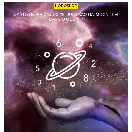
HOROSKOP
ZAŠTO SVI PRIČAJU O 29. JULU KAO NAJMOĆNIJEM
DANU U GODINI?