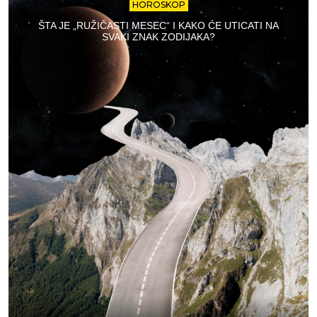
HOROSKOP
ŠTA JE „RUŽIČASTI MESEC“ I KAKO ĆE UTICATI NA
SVAKI ZNAK ZODIJAKA?