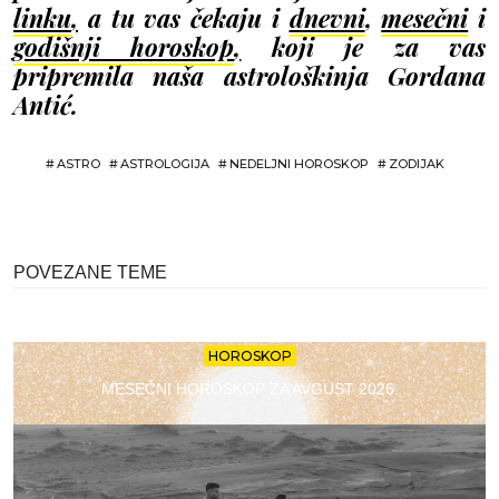
linku
,
a tu vas čekaju i
dnevni
,
mesečni
i
godišnji horoskop
,
koji je za vas
pripremila naša astrološkinja Gordana
Antić.
#
ASTRO
#
ASTROLOGIJA
#
NEDELJNI HOROSKOP
#
ZODIJAK
POVEZANE TEME
HOROSKOP
MESEČNI HOROSKOP ZA AVGUST 2026.