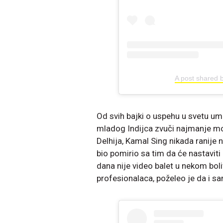
A post shared 
Od svih bajki o uspehu u svetu u
mladog Indijca zvuči najmanje m
Delhija, Kamal Sing nikada ranije 
bio pomirio sa tim da će nastavit
dana nije video balet u nekom bo
profesionalaca, poželeo je da i sa