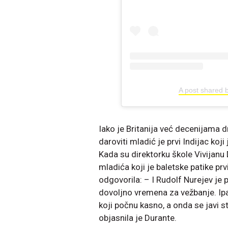
A post shared 
Iako je Britanija već decenijama 
daroviti mladić je prvi Indijac koj
Kada su direktorku škole Vivijanu 
mladića koji je baletske patike pr
odgovorila: – I Rudolf Nurejev je 
dovoljno vremena za vežbanje. Ipa
koji počnu kasno, a onda se javi s
objasnila je Durante.