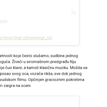
by Kamal Singh (@kamalsingh_art)
metnosti koje često slušamo, sudbina jednog
oguća. Živeći u siromašnom predgrađu Nju
nije čuo klavir, a kamoli klasičnu muziku. Možda se
i posao svog oca, vozača rikše, sve dok jednog
livudskom filmu. Opčinjen gracioznim pokretima
m zaigra na sceni.