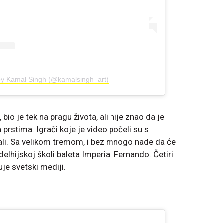
by Kamal Singh (@kamalsingh_art)
bio je tek na pragu života, ali nije znao da je
 prstima. Igrači koje je video počeli su s
li. Sa velikom tremom, i bez mnogo nade da će
 delhijskoj školi baleta Imperial Fernando. Četiri
je svetski mediji.