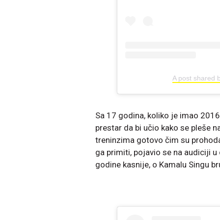
A post shared 
Sa 17 godina, koliko je imao 2016, 
prestar da bi učio kako se pleše na
treninzima gotovo čim su prohoda
ga primiti, pojavio se na audiciji u
godine kasnije, o Kamalu Singu bru