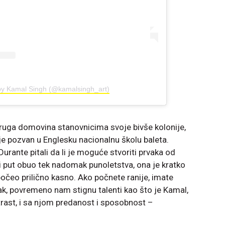
by Kamal Singh (@kamalsingh_art)
druga domovina stanovnicima svoje bivše kolonije,
i je pozvan u Englesku nacionalnu školu baleta.
Durante pitali da li je moguće stvoriti prvaka od
vi put obuo tek nadomak punoletstva, ona je kratko
počeo prilično kasno. Ako počnete ranije, imate
k, povremeno nam stignu talenti kao što je Kamal,
trast, i sa njom predanost i sposobnost –