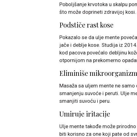
Poboljšanje krvotoka u skalpu pom
što može doprineti zdravijoj kosi.
Podstiče rast kose
Pokazalo se da ulje mente povećav
jače i deblje kose. Studija iz 201
kod pacova povećalo debljinu kože, 
otpornijom na prekomerno opada
Eliminiše mikroorganiz
Masaža sa uljem mente ne samo da
smanjenju suvoće i peruti. Ulje 
smanjiti suvoću i peru.
Umiruje iritacije
Ulje mente takođe može prirodno um
biti korisno za one koji pate od svra