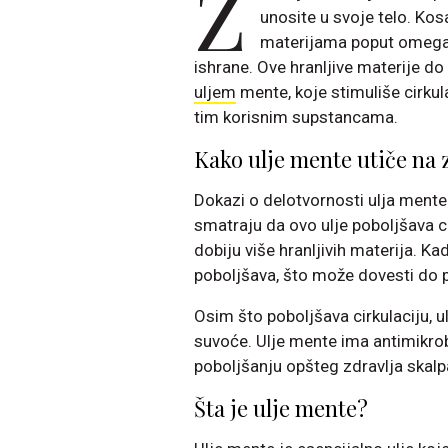
Z
unosite u svoje telo. Kos
materijama poput omega-3
ishrane. Ove hranljive materije d
uljem
mente, koje stimuliše cirkul
tim korisnim supstancama.
Kako ulje mente utiče na 
Dokazi o delotvornosti ulja mente 
smatraju da ovo ulje poboljšava c
dobiju više hranljivih materija. Ka
poboljšava, što može dovesti do po
Osim što poboljšava cirkulaciju, 
suvoće. Ulje mente ima antimikrob
poboljšanju opšteg zdravlja skalp
Šta je ulje mente?