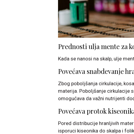
Prednosti ulja mente za k
Kada se nanosi na skalp, ulje men
Povećava snabdevanje hr
Zbog poboljšanja cirkulacije, kosa
materija. Poboljšanje cirkulacije s
omogućava da važni nutrijenti dođu
Povećava protok kiseonik
Pored distribucije hranljivih mater
isporuci kiseonika do skalpa i folik