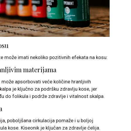
osu
te može imati nekoliko pozitivnih efekata na kosu:
anljivim materijama
 može apsorbovati veće količine hranljivih
kalpa je ključno za podršku zdravlju kose, jer
 do folikula i podrže zdravlje i vitalnost skalpa.
a
ija, poboljšana cirkulacija pomaže i u boljoj
ula kose. Kiseonik je ključan za zdravlje ćelija.