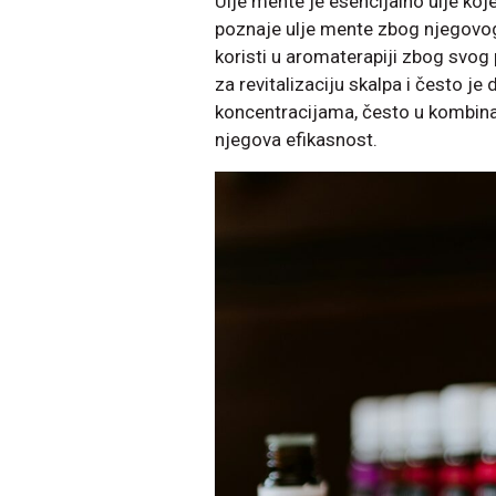
Ulje mente je esencijalno ulje koje
poznaje ulje mente zbog njegovog
koristi u aromaterapiji zbog svog p
za revitalizaciju skalpa i često j
koncentracijama, često u kombinac
njegova efikasnost.