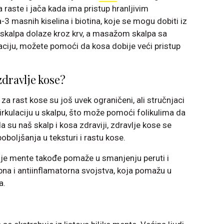
a raste i jača kada ima pristup hranljivim
 masnih kiselina i biotina, koje se mogu dobiti iz
o skalpa dolaze kroz krv, a masažom skalpa sa
aciju, možete pomoći da kosa dobije veći pristup
zdravlje kose?
za rast kose su još uvek ograničeni, ali stručnjaci
irkulaciju u skalpu, što može pomoći folikulima da
da su naš skalp i kosa zdraviji, zdravlje kose se
boljšanja u teksturi i rastu kose.
ulje mente takođe pomaže u smanjenju peruti i
na i antiinflamatorna svojstva, koja pomažu u
a.