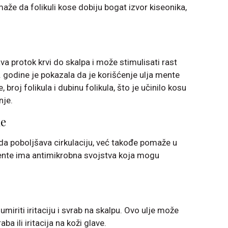
aže da folikuli kose dobiju bogat izvor kiseonika,
a protok krvi do skalpa i može stimulisati rast
4. godine je pokazala da je korišćenje ulja mente
broj folikula i dubinu folikula, što je učinilo kosu
nje.
me
 poboljšava cirkulaciju, već takođe pomaže u
mente ima antimikrobna svojstva koja mogu
iriti iritaciju i svrab na skalpu. Ovo ulje može
ba ili iritacija na koži glave.