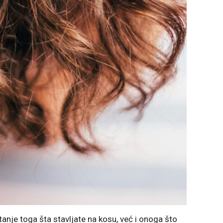
tanje toga šta stavljate na
kosu
, već i onoga što