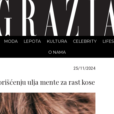
GRAZIA Srbija
MODA
LEPOTA
KULTURA
CELEBRITY
LIFE
O NAMA
25/11/2024
orišćenju ulja mente za rast kose