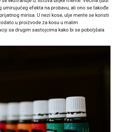
 se ekstrahuje iz listova biljke mente. Većina ljudi
 umirujućeg efekta na probavu, ali ono se takođe
rijatnog mirisa. U nezi kose, ulje mente se koristi
e dodato u proizvode za kosu u malim
iji sa drugim sastojcima kako bi se poboljšala