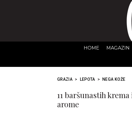
HOME
MAGAZIN
GRAZIA
>
LEPOTA
>
NEGA KOŽE
11 baršunastih krema i
arome