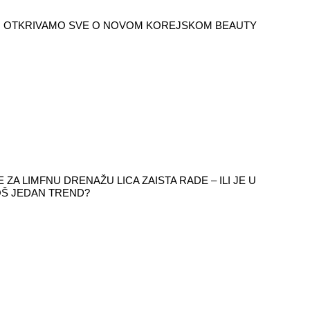
T: OTKRIVAMO SVE O NOVOM KOREJSKOM BEAUTY
E ZA LIMFNU DRENAŽU LICA ZAISTA RADE – ILI JE U
OŠ JEDAN TREND?