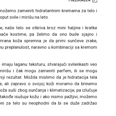
možemo zameniti hidratantnim kremama za telo i
ut svile i mirišu na leto.
, naše telo se otkriva kroz mini haljine i kratke
paće kostime, pa želimo da ono bude sjajno i
irana koža spremna je da primi sunčeve zrake,
atnu preplanulost, naravno u kombinaciji sa kremom
maju laganu teksturu, stvarajući svilenkasti veo
mirišu i čak mogu zameniti parfem, ili se mogu
vniji rezultat. Možda mislimo da je hidratacija tela
e, ali zapravo o svojoj koži moramo da brinemo
oža suši zbog sunčanja i klimatizacije, pa izlučuje
u takođe isušuje kožu i ako nismo pažljivi, možemo
osioni za telo su neophodni da bi se duže zadržao