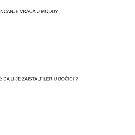
SUNČANJE VRAĆA U MODU?
 DA LI JE ZAISTA „FILER U BOČICI“?