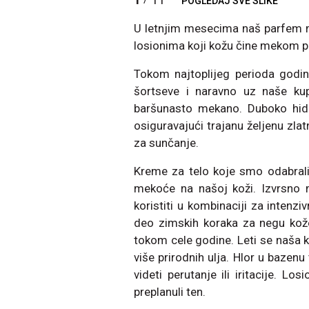
POGLEDAJ SVE SLIKE
U letnjim mesecima naš parfem 
losionima koji kožu čine mekom pop
Tokom najtoplijeg perioda godine
šortseve i naravno uz naše ku
baršunasto mekano. Duboko hidr
osiguravajući trajanu željenu zl
za sunčanje.
Kreme za telo koje smo odabrali i
mekoće na našoj koži. Izvrsno 
koristiti u kombinaciji za intenzi
deo zimskih koraka za negu kož
tokom cele godine. Leti se naša k
više prirodnih ulja. Hlor u bazen
videti perutanje ili iritacije. L
preplanuli ten.