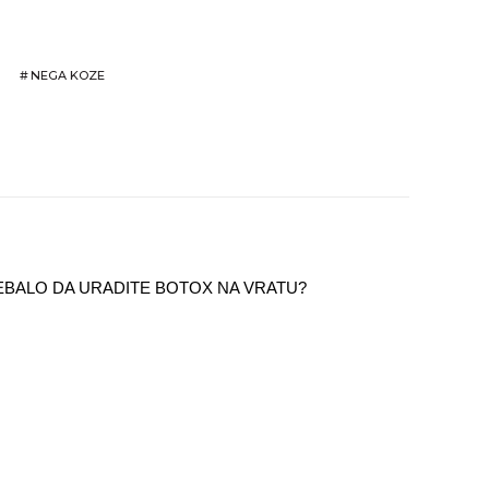
#
NEGA KOZE
TREBALO DA URADITE BOTOX NA VRATU?