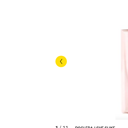
1
11
/