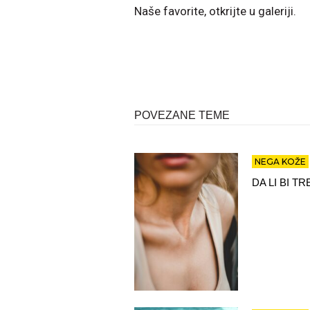
Naše favorite, otkrijte u galeriji.
POVEZANE TEME
NEGA KOŽE
DA LI BI 