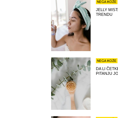
NEGA KOŽE
JELLY MIS
TRENDU
NEGA KOŽE
DA LI ČETK
PITANJU J