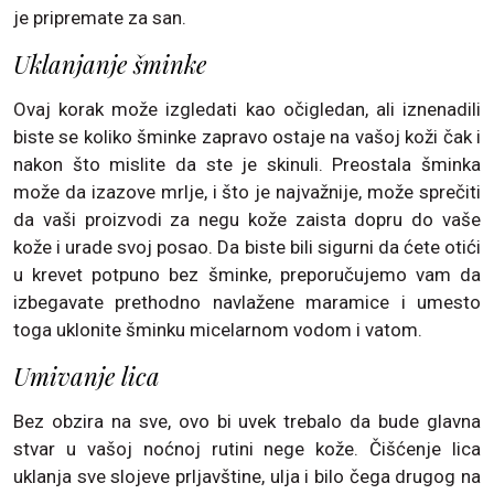
je pripremate za san.
Uklanjanje šminke
Ovaj korak može izgledati kao očigledan, ali iznenadili
biste se koliko šminke zapravo ostaje na vašoj koži čak i
nakon što mislite da ste je skinuli. Preostala šminka
može da izazove mrlje, i što je najvažnije, može sprečiti
da vaši proizvodi za negu kože zaista dopru do vaše
kože i urade svoj posao. Da biste bili sigurni da ćete otići
u krevet potpuno bez šminke, preporučujemo vam da
izbegavate prethodno navlažene maramice i umesto
toga uklonite šminku micelarnom vodom i vatom.
Umivanje lica
Bez obzira na sve, ovo bi uvek trebalo da bude glavna
stvar u vašoj noćnoj rutini nege kože. Čišćenje lica
uklanja sve slojeve prljavštine, ulja i bilo čega drugog na