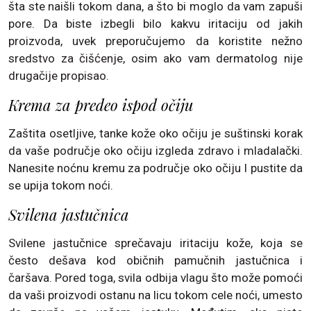
šta ste naišli tokom dana, a što bi moglo da vam zapuši
pore. Da biste izbegli bilo kakvu iritaciju od jakih
proizvoda, uvek preporučujemo da koristite nežno
sredstvo za čišćenje, osim ako vam dermatolog nije
drugačije propisao.
Krema za predeo ispod očiju
Zaštita osetljive, tanke kože oko očiju je suštinski korak
da vaše područje oko očiju izgleda zdravo i mladalački.
Nanesite noćnu kremu za područje oko očiju I pustite da
se upija tokom noći.
Svilena jastučnica
Svilene jastučnice sprečavaju iritaciju kože, koja se
često dešava kod običnih pamučnih jastučnica i
čaršava. Pored toga, svila odbija vlagu što može pomoći
da vaši proizvodi ostanu na licu tokom cele noći, umesto