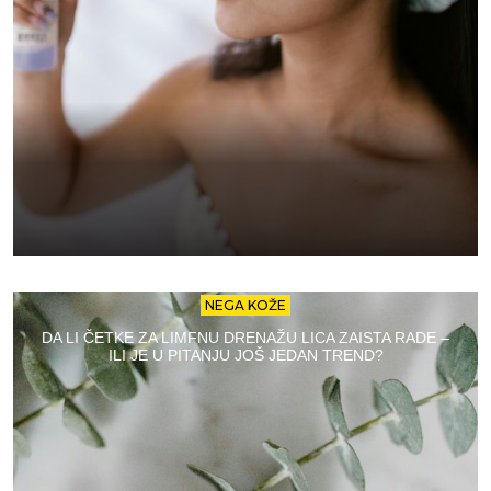
NEGA KOŽE
DA LI ČETKE ZA LIMFNU DRENAŽU LICA ZAISTA RADE –
ILI JE U PITANJU JOŠ JEDAN TREND?