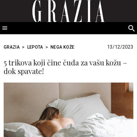
GRAZIA Srbija
S
fo
13/12/2023
GRAZIA
>
LEPOTA
>
NEGA KOŽE
5 trikova koji čine čuda za vašu kožu –
dok spavate!