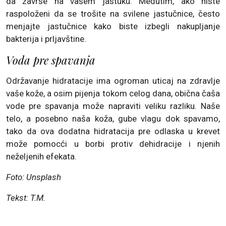
da završe na vašem jastuku. Međutim, ako niste
raspoloženi da se trošite na svilene jastučnice, često
menjajte jastučnice kako biste izbegli nakupljanje
bakterija i prljavštine.
Voda pre spavanja
Održavanje hidratacije ima ogroman uticaj na zdravlje
vaše kože, a osim pijenja tokom celog dana, obična čaša
vode pre spavanja može napraviti veliku razliku. Naše
telo, a posebno naša koža, gube vlagu dok spavamo,
tako da ova dodatna hidratacija pre odlaska u krevet
može pomocći u borbi protiv dehidracije i njenih
neželjenih efekata.
Foto: Unsplash
Tekst: T.M.