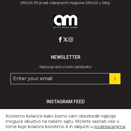
GRAZIA.RS je web izdanje print magazina GRAZIA u Srbiji.
NEWSLETTER
Najnovije vesti u tvom sanducetu!
INSTAGRAM FEED
Pratite nas
@graziaserbia
Koristimo kolačiće kako bismo vam obezbedili najbolje
moguće iskustvo na našem sajtu. Možete saznati više o
tome koje kolačiće koristimo ili ih isključiti u
podešavanjima
.