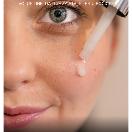
VOLUFILINE: DA LI JE ZAISTA „FILER U BOČICI“?