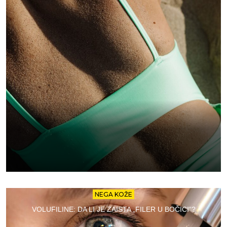
NEGA KOŽE
VOLUFILINE: DA LI JE ZAISTA „FILER U BOČICI“?