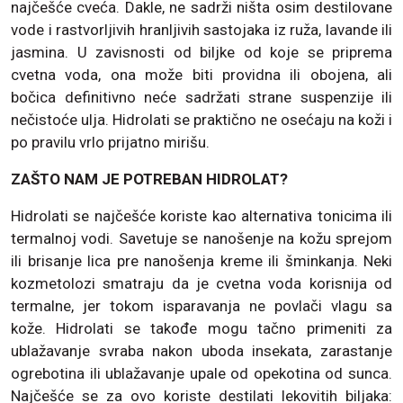
najčešće cveća. Dakle, ne sadrži ništa osim destilovane
vode i rastvorljivih hranljivih sastojaka iz ruža, lavande ili
jasmina. U zavisnosti od biljke od koje se priprema
cvetna voda, ona može biti providna ili obojena, ali
bočica definitivno neće sadržati strane suspenzije ili
nečistoće ulja. Hidrolati se praktično ne osećaju na koži i
po pravilu vrlo prijatno mirišu.
ZAŠTO NAM JE POTREBAN HIDROLAT?
Hidrolati se najčešće koriste kao alternativa tonicima ili
termalnoj vodi. Savetuje se nanošenje na kožu sprejom
ili brisanje lica pre nanošenja kreme ili šminkanja. Neki
kozmetolozi smatraju da je cvetna voda korisnija od
termalne, jer tokom isparavanja ne povlači vlagu sa
kože. Hidrolati se takođe mogu tačno primeniti za
ublažavanje svraba nakon uboda insekata, zarastanje
ogrebotina ili ublažavanje upale od opekotina od sunca.
Najčešće se za ovo koriste destilati lekovitih biljaka: