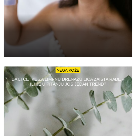
NEGA KOŽE
DA LI ČETKE ZA LIMFNU DRENAŽU LICA ZAISTA RADE –
ILI JE U PITANJU JOŠ JEDAN TREND?