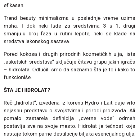
efikasan.
Trend beauty minimalizma u poslednje vreme uzima
maha. I dok neki lude za sredstvima 3 u 1, drugi
smanjuju broj faza u rutini lepote, neki se klade na
sredstva lakonskog sastava.
Pored kokosa i drugih prirodnih kozmetičkih ulja, lista
„asketskih sredstava“ uključuje čitavu grupu jakih igrača
– hidrolata. Odlučili smo da saznamo šta je to i kako to
funkcioniše.
ŠTA JE HIDROLAT?
Reč „hidrolat“, izvedena iz korena Hydro i Lait daje vrlo
nejasnu predstavu o svojstvima i prirodi proizvoda. Ali
pomalo zastarela definicija „cvetne vode“ odmah
postavlja sve na svoje mesto. Hidrolat je tečnost koja
nastaje tokom parne destilacije biljaka esencijalnog ulja,