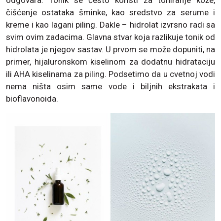
čišćenje ostataka šminke, kao sredstvo za serume i
kreme i kao lagani piling. Dakle – hidrolat izvrsno radi sa
svim ovim zadacima. Glavna stvar koja razlikuje tonik od
hidrolata je njegov sastav. U prvom se može dopuniti, na
primer, hijaluronskom kiselinom za dodatnu hidrataciju
ili AHA kiselinama za piling. Podsetimo da u cvetnoj vodi
nema ništa osim same vode i biljnih ekstrakata i
bioflavonoida.