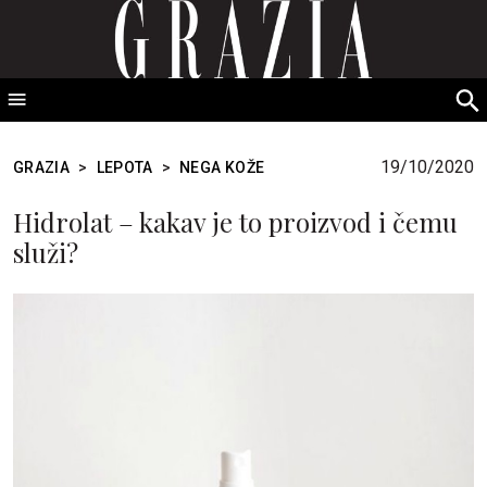
GRAZIA Srbija
S
fo
19/10/2020
GRAZIA
>
LEPOTA
>
NEGA KOŽE
Hidrolat – kakav je to proizvod i čemu
služi?