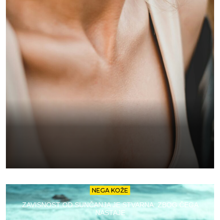
NEGA KOŽE
ZAVISNOST OD SUNČANJA JE STVARNA: ZBOG ČEGA
NASTAJE