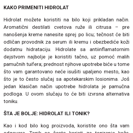
KAKO PRIMENITI HIDROLAT
Hidrolat možete koristiti na bilo koji prikladan način.
Aromatični destilati cvetova ruže ili citrusa – pre
nanošenja kreme nanesite sprej po licu; tečnost će biti
odličan provodnik za serum ili kremu i obezbediće koži
dodatnu hidrataciju. Hidrolate sa antiinflamatornim
dejstvom najbolje je koristiti tačno, uz pomoć malih
pamučnih tuifera; prednost njihove upotrebe biće u tome
što vam garantovano neće isušiti upaljeno mesto, kao
što je to često slučaj sa apotekarskim losionima. Još
jedan klasičan način upotrebe hidrolata je pamučna
podloga. U ovom slučaju to će biti izvrsna alternativa
toniku.
ŠTA JE BOLJE: HIDROLAT ILI TONIK?
Kao i kod bilo kog proizvoda, koristite ono šta vam
odgovara. Tonik se često koristi za toniranje kože,