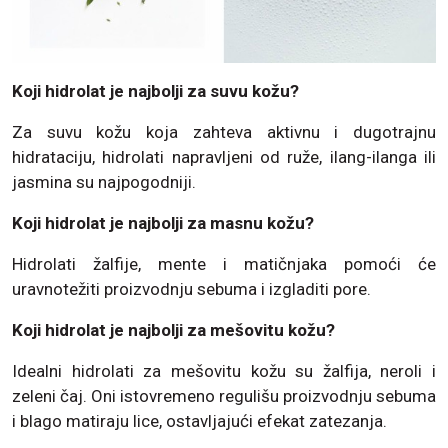
Koji hidrolat je najbolji za suvu kožu?
Za suvu kožu koja zahteva aktivnu i dugotrajnu
hidrataciju, hidrolati napravljeni od ruže, ilang-ilanga ili
jasmina su najpogodniji.
Koji hidrolat je najbolji za masnu kožu?
Hidrolati žalfije, mente i matičnjaka pomoći će
uravnotežiti proizvodnju sebuma i izgladiti pore.
Koji hidrolat je najbolji za mešovitu kožu?
Idealni hidrolati za mešovitu kožu su žalfija, neroli i
zeleni čaj. Oni istovremeno regulišu proizvodnju sebuma
i blago matiraju lice, ostavljajući efekat zatezanja.