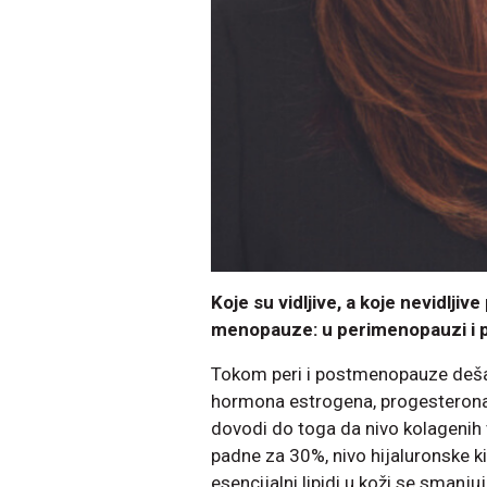
Koje su vidljive, a koje nevidlji
menopauze: u perimenopauzi i
Tokom peri i postmenopauze dešav
hormona estrogena, progesterona
dovodi do toga da nivo kolagenih
padne za 30%, nivo hijaluronske k
esencijalni lipidi u koži se smanj