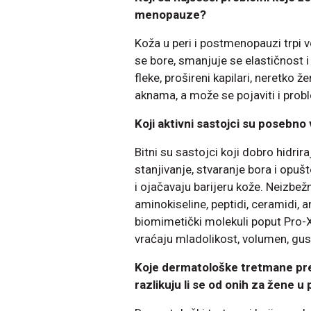
menopauze?
Koža u peri i postmenopauzi trpi v
se bore, smanjuje se elastičnost 
fleke, prošireni kapilari, neretk
aknama, a može se pojaviti i pro
Koji aktivni sastojci su posebno
Bitni su sastojci koji dobro hidrira
stanjivanje, stvaranje bora i opušt
i ojačavaju barijeru kože. Neizbežni
aminokiseline, peptidi, ceramidi, a
biomimetički molekuli poput Pro-X
vraćaju mladolikost, volumen, gust
Koje dermatološke tretmane pre
razlikuju li se od onih za žene 