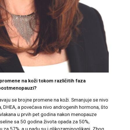
ve promene na koži tokom različitih faza
 postmenopauzi?
aju se brojne promene na koži. Smanjuje se nivo
, DHEA, a povećava nivo androgenih hormona, što
 vlakana u prvih pet godina nakon menopauze
iseline sa 50 godina života opada za 50%,
uju za 57%, a u padu su i glikozaminoglikani. Zbog