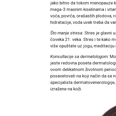
jako bitno da tokom menopauze k
mega-3 masnim kiselinama i vitami
voća, povrća, orašastih plodova, r
hidratacije, voda uvek treba da vam
Što manje stresa:
Stres je glavni 
čoveka 21. veka. Stres i te kako mo
više opuštate uz jogu, meditaciju 
Konsultacije sa dermatologom:
Mož
jeste redovna poseta dermatologu,
ovom delikatnom životnom period
posavetovati na koji način da se n
specijalista dermatovenerologije
izražene na koži.