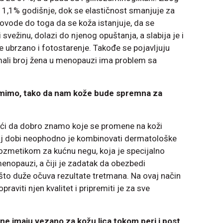
 1,1% godišnje, dok se elastičnost smanjuje za
vode do toga da se koža istanjuje, da se
i svežinu, dolazi do njenog opuštanja, a slabija je i
 ubrzano i fotostarenje. Takođe se pojavljuju
mali broj žena u menopauzi ima problem sa
emimo, tako da nam kože bude spremna za
ući da dobro znamo koje se promene na koži
noj dobi neophodno je kombinovati dermatološke
metikom za kućnu negu, koja je specijalno
menopauzi, a čiji je zadatak da obezbedi
o duže očuva rezultate tretmana. Na ovaj način
aviti njen kvalitet i pripremiti je za sve
ene imaju vezano za kožu lica tokom peri i post