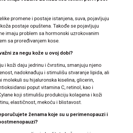
elike promene i postaje istanjena, suva, pojavljuju
i koža postaje opuštena. Takođe se pojavljuju
o žene imaju problem sa hormonski uzrokovanim
blem sa proređivanjem kose.
 važni za negu kože u ovoj dobi?
ju i koži daju jedrinu i čvrstinu, smanjuju njeno
enost, nadoknađuju i stimulišu stvaranje lipida, ali
 molekuli su hijaluronska kiselina, glicerin,
ntioksidansi poput vitamina C, retinol, kao i
ylane koji stimulišu produkciju kolagena i koži
inu, elastičnost, mekoću i blistavost.
poručujete ženama koje su u perimenopauzi i
u postmenopauzi?