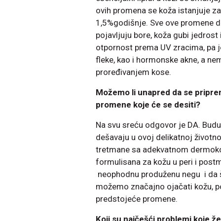
ovih promena se koža istanjuje za
1,5%godišnje. Sve ove promene do
pojavljuju bore, koža gubi jedrost 
otpornost prema UV zracima, pa je
fleke, kao i hormonske akne, a ne
proređivanjem kose.
Možemo li unapred da se pripr
promene koje će se desiti?
Na svu sreću odgovor je DA. Bud
dešavaju u ovoj delikatnoj život
tretmane sa adekvatnom dermokoz
formulisana za kožu u peri i post
neophodnu produženu negu i da št
možemo značajno ojačati kožu, popr
predstojeće promene.
Koji su najčešći problemi koje ž