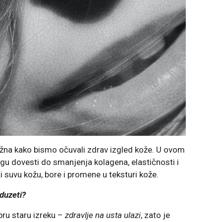
na kako bismo očuvali zdrav izgled kože. U ovom
 dovesti do smanjenja kolagena, elastičnosti i
i suvu kožu, bore i promene u teksturi kože.
eduzeti?
ru staru izreku –
zdravlje na usta
ulazi
, zato je