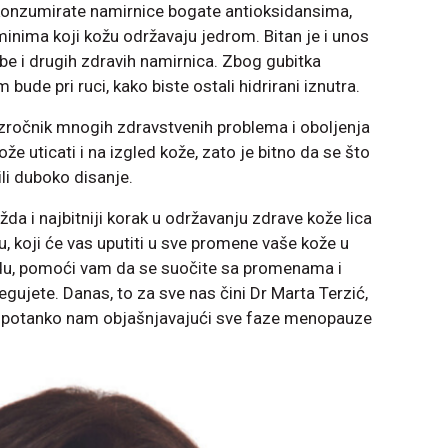
onzumirate namirnice bogate antioksidansima,
nima koji kožu održavaju jedrom. Bitan je i unos
ibe i drugih zdravih namirnica. Zbog gubitka
 bude pri ruci, kako biste ostali hidrirani iznutra.
uzročnik mnogih zdravstvenih problema i oboljenja
že uticati i na izgled kože, zato je bitno da se što
ili duboko disanje.
da i najbitniji korak u održavanju zdrave kože lica
 koji će vas uputiti u sve promene vaše kože u
u, pomoći vam da se suočite sa promenama i
egujete. Danas, to za sve nas čini Dr Marta Terzić,
, potanko nam objašnjavajući sve faze menopauze