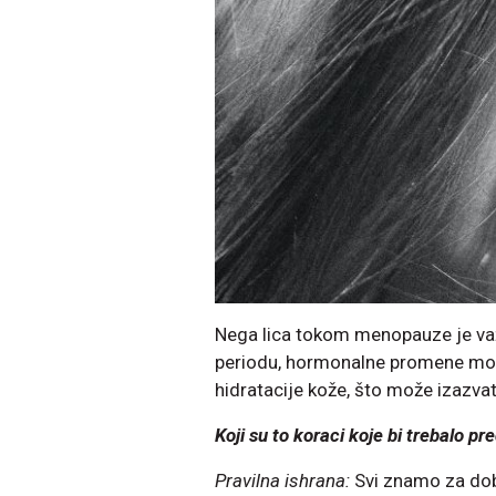
Nega lica tokom menopauze je važ
periodu, hormonalne promene mogu
hidratacije kože, što može izazvat
Koji su to koraci koje bi trebalo pr
Pravilna ishrana:
Svi znamo za dob