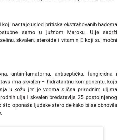
d koji nastaje usled pritiska ekstrahovanih badema
dostupne samo u južnom Maroku. Ulje sadrži
selinu, skvalen, steroide i vitamin E koji su moćni
na, antiinflamatorna, antiseptička, fungicidna i
stavu ima skvalen – hidratantnu komponentu, koja
ja u kožu jer je veoma slična prirodnim uljima
rodnih ulja i skvalen predstavlja 25 posto njenog
o što oponaša ljudske steroide kako bi se obnovila
.