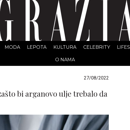
GRAZIA Srbija
MODA
LEPOTA
KULTURA
CELEBRITY
LIFE
O NAMA
27/08/2022
ašto bi arganovo ulje trebalo da