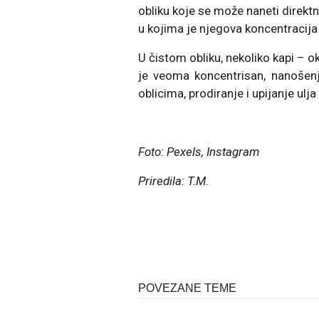
obliku koje se može naneti direktn
u kojima je njegova koncentracija
U čistom obliku, nekoliko kapi – o
je veoma koncentrisan, nanošenj
oblicima, prodiranje i upijanje ul
Foto: Pexels, Instagram
Priredila: T.M.
POVEZANE TEME