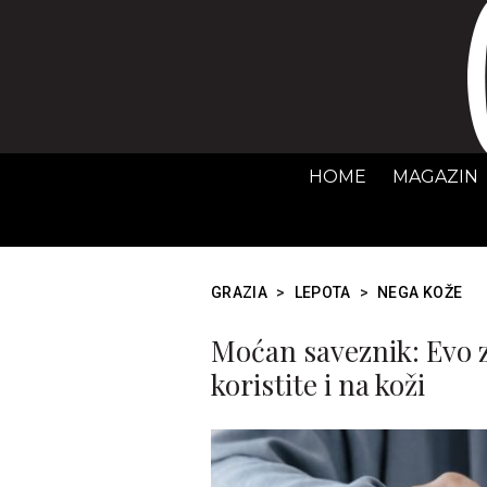
HOME
MAGAZIN
GRAZIA
>
LEPOTA
>
NEGA KOŽE
Moćan saveznik: Evo z
koristite i na koži