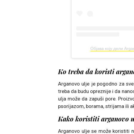
Објава коју дели Arga
Ko treba da koristi argan
Arganovo ulje je pogodno za sv
treba da budu opreznije i da nano
ulja može da zapuši pore. Proizv
psorijazom, borama, strijama ili 
Kako koristiti arganovo u
Arganovo ulje se može koristiti n