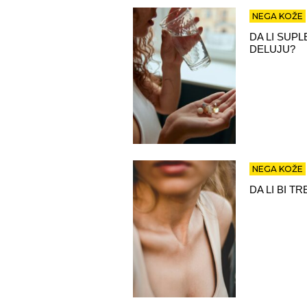
NEGA KOŽE
DA LI SUPL
DELUJU?
NEGA KOŽE
DA LI BI 