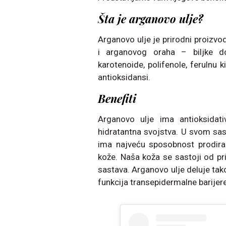
Šta je arganovo ulje?
Arganovo ulje je prirodni proizvo
i arganovog oraha – biljke 
karotenoide, polifenole, ferulnu ki
antioksidansi.
Benefiti
Arganovo ulje ima antioksidativ
hidratantna svojstva. U svom sa
ima najveću sposobnost prodiran
kože. Naša koža se sastoji od pri
sastava. Arganovo ulje deluje tak
funkcija transepidermalne barijere