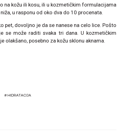
o na kožu ili kosu, ili u kozmetičkim formulacijama
 niža, u rasponu od oko dva do 10 procenata.
ko pet, dovoljno je da se nanese na celo lice. Pošto
e se može raditi svaka tri dana. U kozmetičkim
ja je olakšano, posebno za kožu sklonu aknama.
#
HIDRATACIJA