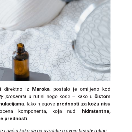
i direktno iz
Maroka
, postalo je omiljeno kod
ty preparata
u rutini nege kose – kako u
čistom
mulacijama
. Iako njegove
prednosti za kožu nisu
ocena komponenta, koja nudi
hidratantne,
ne prednosti.
i način kako da ga uvrstitie u svoju beauty rutinu.