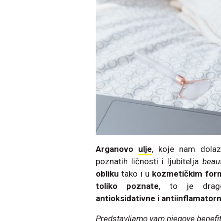
Arganovo
ulje
, koje nam dolaz
poznatih ličnosti i ljubitelja
beau
obliku
tako i u
kozmetičkim for
toliko poznate
, to je drag
antioksidativne i antiinflamator
Predstavljamo vam njegove benefite 