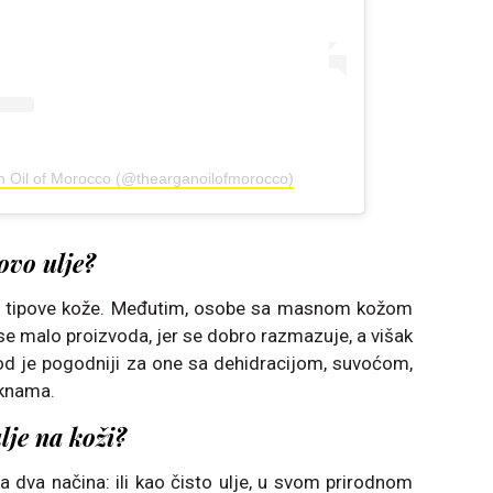
n Oil of Morocco (@thearganoilofmorocco)
ovo ulje?
e tipove kože. Međutim, osobe sa masnom kožom
se malo proizvoda, jer se dobro razmazuje, a višak
od je pogodniji za one sa dehidracijom, suvoćom,
aknama.
lje na koži?
a dva načina: ili kao čisto ulje, u svom prirodnom