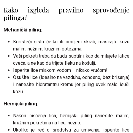
Kako izgleda pravilno sprovođenje
pilinga?
Mehanički piling:
Koristeći čistu četku ili omiljeni skrab, masirajte kožu
malim, nežnim, kružnim potezima.
Vaši pokreti treba da budu suptilni, kao da milujete latice
cveća, a ne kao da trljate fleku na košulji.
Isperite lice mlakom vodom – nikako vrućom!
Osušite lice (idealno na vazduhu, odnosno, bez brisanja)
i nanesite hidratantnu kremu jer piling uvek malo isuši
kožu.
Hemijski piling:
Nakon čišćenja lica, hemijski piling nanesite malim,
kružnim pokretima na lice, nežno.
Ukoliko je reč o sredstvu za umivanje, isperite lice