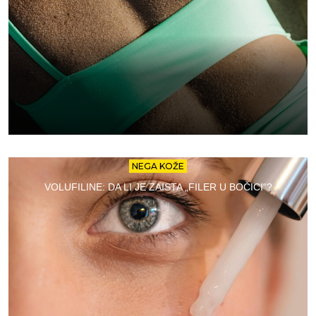
NEGA KOŽE
VOLUFILINE: DA LI JE ZAISTA „FILER U BOČICI“?