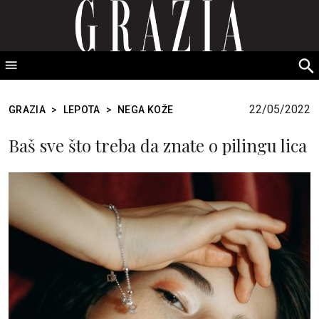
GRAZIA Srbija
S
fo
22/05/2022
GRAZIA
>
LEPOTA
>
NEGA KOŽE
Baš sve što treba da znate o pilingu lica