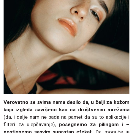
Verovatno se svima nama desilo da, u želji za kožom
koja izgleda savršeno kao na društvenim mrežama
(da, i dalje nam ne pada na pamet da su to aplikacije i
filteri za ulepšavanje),
posegnemo za pilingom i –
postignemo sasvim suprotan efekat.
Da, moguće je