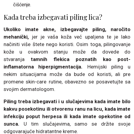
čišćenje.
Kada treba izbegavati piling lica?
Ukoliko imate akne, izbegavajte piling, naročito
mehanički,
jer je vaša koža već upaljena te je lako
načiniti više štete nego koristi. Osim toga, pilingovanje
kože u ovakvom stanju može da dovede do
stvaranja
tamnih flekica poznatih kao post-
inflamatorna hiperpigmentacija.
Hemijski piling u
nekim situacijama može da bude od koristi, ali pre
promene skin-care rutine, obavezno se posavetujte sa
svojim dermatologom.
Piling treba izbegavati i u slučajevima kada imate bilo
kakvu posekotinu ili otvorenu ranu na licu, kada imate
infekciju poput herpesa ili kada imate opekotine od
sunca.
U tim slučajevima, samo se držite svoje
odgovarajuće hidratantne kreme.