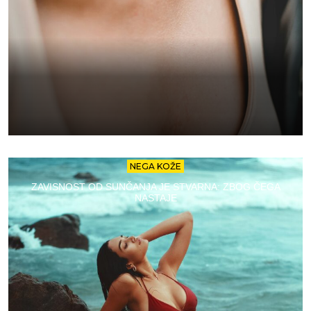
NEGA KOŽE
ZAVISNOST OD SUNČANJA JE STVARNA: ZBOG ČEGA
NASTAJE