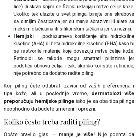
lice) ili skrab kojim se fizički uklanjaju mrtve ćelije kože.
Ukoliko tek ulazite u svet pilinga, birajte one skrabove
sa sitnijim česticama jer su manje abrazivni ili alate sa
mekšim dlačicama ili silikonskim tačkama jer su nežniji.
Hemijski
– podrazumeva korišćenje alfa hidroksilne
kiseline (AHA) ili beta hidroksilne kiseline (BHA) kako bi
se rastvorile materije koje povezuju mrtve ćelije kože.
Retinoidi se takođe mogu smatrati pilinzima jer
podstiču obnovu ćelija i čak, ukoliko koristite retinoide,
nije potrebno da dodatno radite piling.
Koji piling ćete odabrati zavisi od vaših preferencija i
tipa kože, ali u poslednje vreme,
dermatolozi više
preporučuju hemijske pilinge
iako je sa oba tipa pilinga
neophodno da budete umereni i oprezni.
Koliko često treba raditi piling?
Opšte pravilo glasi –
manje je više!
Nije poenta da