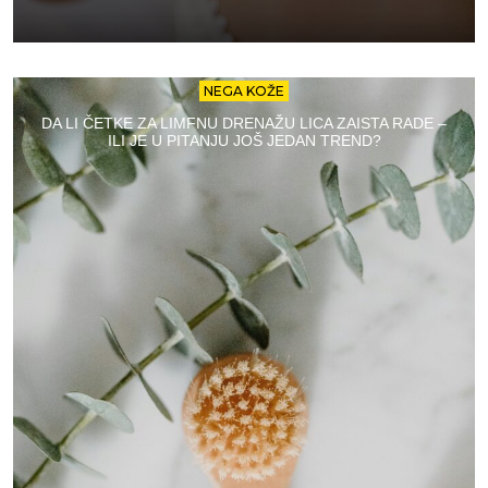
NEGA KOŽE
DA LI ČETKE ZA LIMFNU DRENAŽU LICA ZAISTA RADE –
ILI JE U PITANJU JOŠ JEDAN TREND?