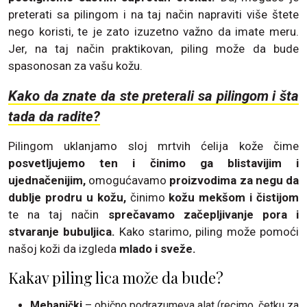
preterati sa pilingom i na taj način napraviti više štete
nego koristi, te je zato izuzetno važno da imate meru.
Jer, na taj način praktikovan, piling može da bude
spasonosan za vašu kožu.
Kako da znate da ste preterali sa pilingom i šta
tada da radite?
Pilingom uklanjamo sloj mrtvih ćelija kože čime
posvetljujemo ten i činimo ga blistavijim i
ujednačenijim,
omogućavamo
proizvodima za negu da
dublje prodru u kožu,
činimo
kožu mekšom i čistijom
te na taj način
sprečavamo začepljivanje pora i
stvaranje bubuljica.
Kako starimo, piling može pomoći
našoj koži da izgleda
mlado i sveže.
Kakav piling lica može da bude?
Mehanički
– obično podrazumeva alat (recimo, četku za