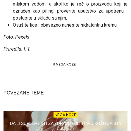
mlakom vodom, a ukoliko je reč o proizvodu koji je
označen kao piling, proverite uputstvo za upotrenu i
postupite u skladu sa njim.
Osušite lice i obavezno nanesite hidratantnu kremu.
Foto: Pexels
Priredila: I. T.
#
NEGA KOZE
POVEZANE TEME
NEGA KOŽE
DA LI SUPLEMENTI ZA ZDRAVU I BLISTAVU KOŽU ZAISTA
DELUJU?