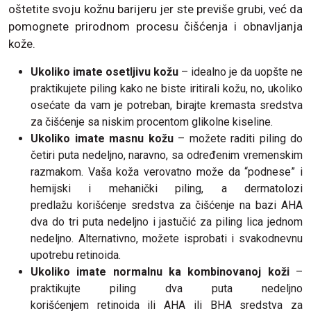
oštetite svoju kožnu barijeru jer ste previše grubi, već da
pomognete prirodnom procesu čišćenja i obnavljanja
kože.
Ukoliko imate osetljivu kožu
– idealno je da uopšte ne
praktikujete piling kako ne biste iritirali kožu, no, ukoliko
osećate da vam je potreban, birajte kremasta sredstva
za čišćenje sa niskim procentom glikolne kiseline.
Ukoliko imate masnu kožu
– možete raditi piling do
četiri puta nedeljno, naravno, sa određenim vremenskim
razmakom. Vaša koža verovatno može da “podnese” i
hemijski i mehanički piling, a dermatolozi
predlažu korišćenje sredstva za čišćenje na bazi AHA
dva do tri puta nedeljno i jastučić za piling lica jednom
nedeljno. Alternativno, možete isprobati i svakodnevnu
upotrebu retinoida.
Ukoliko imate normalnu ka kombinovanoj koži
–
praktikujte piling dva puta nedeljno
korišćenjem retinoida ili AHA ili BHA sredstva za