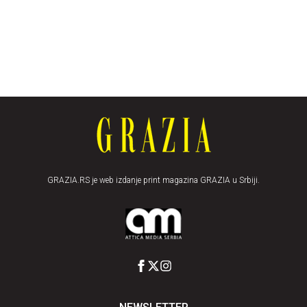
GRAZIA.RS je web izdanje print magazina GRAZIA u Srbiji.