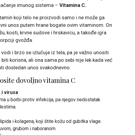
a jačanje imunog sistema –
Vitamina C.
itamin koji telo ne proizvodi samo i ne može ga
dnevni unos putem hrane bogate ovim vitaminom. On
 kosti, krvne sudove i hrskavicu, a takođe igra
orpciji gvožđa.
vodi i brzo se izlučuje iz tela, pa je važno unositi
ti korisna, ali ona sama po sebi nije lek kada već
ati dosledan unos svakodnevno.
osite dovoljno vitamina C
i virusa
a u borbi protiv infekcija, pa njegov nedostatak
lestima.
ipida i kolagena, koji štite kožu od gubitka vlage.
suvom, grubom i naboranom.