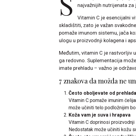
S
najvažnijih nutrijenata z
Vitamin C je esencijalni v
skladištiti, zato je važan svako
pomaže imunom sistemu, jača kožu,
ulogu u proizvodnji kolagena i aps
Međutim, vitamin C je rastvorljiv u 
ga redovno. Suplementacija može bi
imate prehladu – važno je održav
7 znakova da možda ne un
Često oboljevate od prehlada 
Vitamin C pomaže imunim ćelijam
može učiniti telo podložnijim bo
Koža vam je suva i hrapava
Vitamin C doprinosi proizvodnji l
Nedostatak može učiniti kožu 