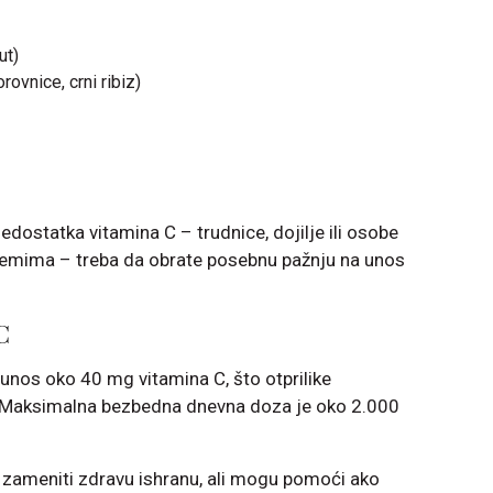
ut)
rovnice, crni ribiz)
dostatka vitamina C – trudnice, dojilje ili osobe
emima – treba da obrate posebnu pažnju na unos
C
unos oko 40 mg vitamina C, što otprilike
. Maksimalna bezbedna dnevna doza je oko 2.000
zameniti zdravu ishranu, ali mogu pomoći ako