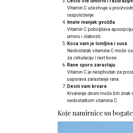
Često ste umorni i razdražljiv
Vitamin C učestvuje u proizvodnji
raspoloženje.
Imate manjak gvožđa
Vitamin C poboljšava apsorpciju
umoru i slabosti.
Kosa vam je lomljiva i suva
Nedostatak vitamina C može osla
za cirkulaciju i rast kose.
Rane sporo zarastaju
Vitamin C je neophodan za proiz
usporava zarastanje rana.
Desni vam krvare
Krvarenje desni može biti znak 
nedostatkom vitamina C.
Koje namirnice su bogat