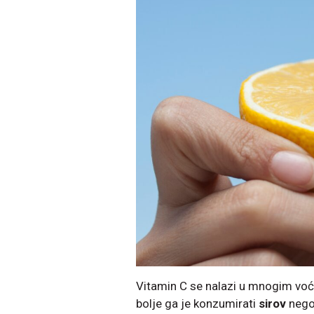
Vitamin C se nalazi u mnogim voće
bolje ga je konzumirati
sirov
nego