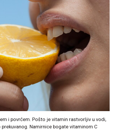
m i povrćem. Pošto je vitamin rastvorljiv u vodi,
 prekuvanog. Namirnice bogate vitaminom C