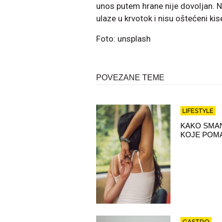
unos putem hrane nije dovoljan. N
ulaze u krvotok i nisu oštećeni kis
Foto: unsplash
POVEZANE TEME
LIFESTYLE
KAKO SMAN
KOJE POMA
GASTRO