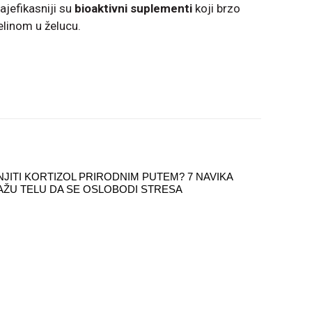
ajefikasniji su
bioaktivni suplementi
koji brzo
elinom u želucu.
JITI KORTIZOL PRIRODNIM PUTEM? 7 NAVIKA
ŽU TELU DA SE OSLOBODI STRESA