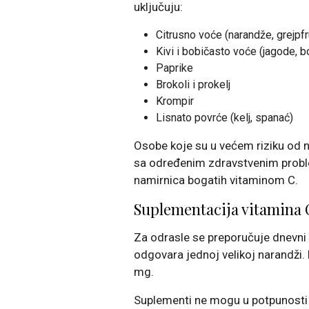
uključuju:
Citrusno voće (narandže, grejpfr
Kivi i bobičasto voće (jagode, bo
Paprike
Brokoli i prokelj
Krompir
Lisnato povrće (kelj, spanać)
Osobe koje su u većem riziku od ne
sa određenim zdravstvenim probl
namirnica bogatih vitaminom C.
Suplementacija vitamina 
Za odrasle se preporučuje dnevni 
odgovara jednoj velikoj narandži
mg.
Suplementi ne mogu u potpunosti 