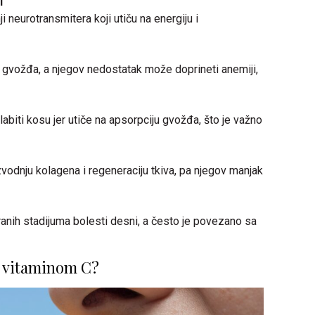
i
 neurotransmitera koji utiču na energiju i
 gvožđa, a njegov nedostatak može doprineti anemiji,
biti kosu jer utiče na apsorpciju gvožđa, što je važno
vodnju kolagena i regeneraciju tkiva, pa njegov manjak
ranih stadijuma bolesti desni, a često je povezano sa
e vitaminom C?