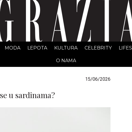
GRAZIA Srbija
MODA
LEPOTA
KULTURA
CELEBRITY
LIFE
O NAMA
15/06/2026
e se u sardinama?