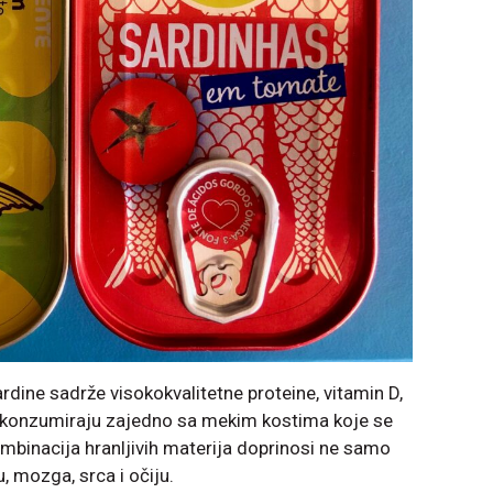
dine sadrže visokokvalitetne proteine, vitamin D,
e konzumiraju zajedno sa mekim kostima koje se
ombinacija hranljivih materija doprinosi ne samo
u, mozga, srca i očiju.