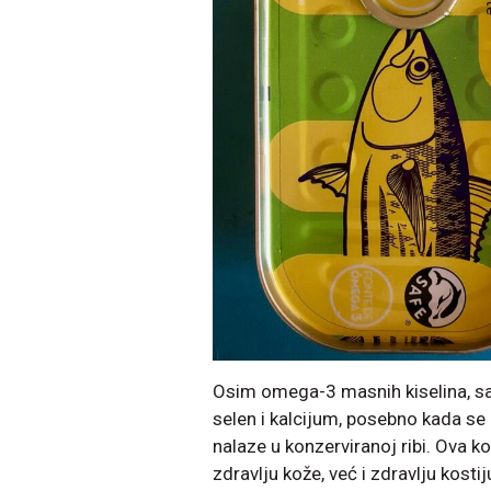
Osim omega-3 masnih kiselina, sar
selen i kalcijum, posebno kada s
nalaze u konzerviranoj ribi. Ova k
zdravlju kože, već i zdravlju kostij