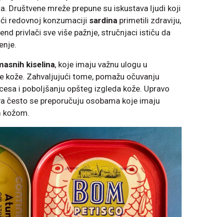
ta. Društvene mreže prepune su iskustava ljudi koji
ući redovnoj konzumaciji
sardina
primetili zdraviju,
trend privlači sve više pažnje, stručnjaci ističu da
enje.
asnih kiselina
, koje imaju važnu ulogu u
ere kože. Zahvaljujući tome, pomažu očuvanju
ocesa i poboljšanju opšteg izgleda kože. Upravo
ava često se preporučuju osobama koje imaju
m kožom.