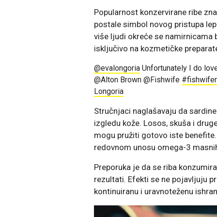
Popularnost konzervirane ribe zna
postale simbol novog pristupa lepo
više ljudi okreće se namirnicama
isključivo na kozmetičke preparat
@evalongoria
Unfortunately I do lov
@Alton Brown @Fishwife
#fishwife
Longoria
Stručnjaci naglašavaju da sardine
izgledu kože. Losos, skuša i druge
mogu pružiti gotovo iste benefite. 
redovnom unosu omega-3 masnih k
Preporuka je da se riba konzumira d
rezultati. Efekti se ne pojavljuju 
kontinuiranu i uravnoteženu ishran