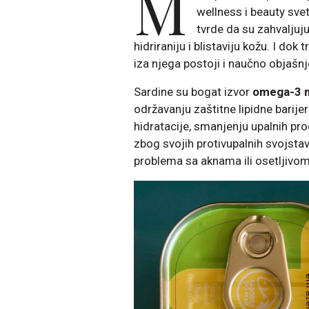
M
wellness i beauty sve
tvrde da su zahvaljuj
hidriraniju i blistaviju kožu. I dok 
iza njega postoji i naučno objašnj
Sardine su bogat izvor
omega-3 m
održavanju zaštitne lipidne barij
hidratacije, smanjenju upalnih pr
zbog svojih protivupalnih svojst
problema sa aknama ili osetljivo