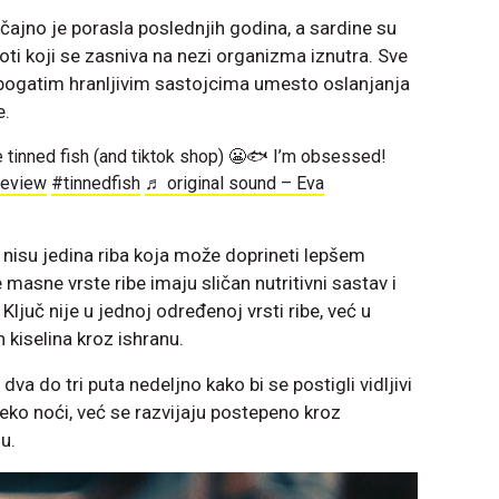
čajno je porasla poslednjih godina, a sardine su
ti koji se zasniva na nezi organizma iznutra. Sve
 bogatim hranljivim sastojcima umesto oslanjanja
e.
e tinned fish (and tiktok shop) 😬🐟 I’m obsessed!
review
#tinnedfish
♬ original sound – Eva
 nisu jedina riba koja može doprineti lepšem
 masne vrste ribe imaju sličan nutritivni sastav i
Ključ nije u jednoj određenoj vrsti ribe, već u
iselina kroz ishranu.
va do tri puta nedeljno kako bi se postigli vidljivi
preko noći, već se razvijaju postepeno kroz
u.