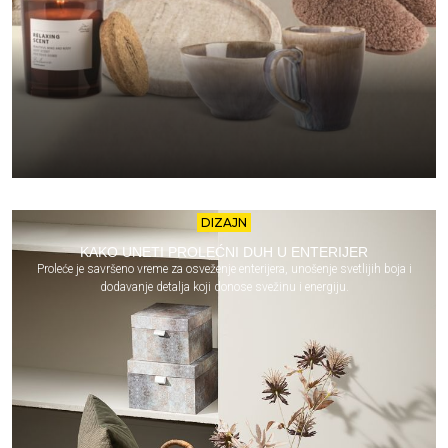
DIZAJN
KAKO UNETI PROLEĆNI DUH U ENTERIJER
Proleće je savršeno vreme za osveženje enterijera, unošenje svetlijih boja i
dodavanje detalja koji donose svežinu i energiju.