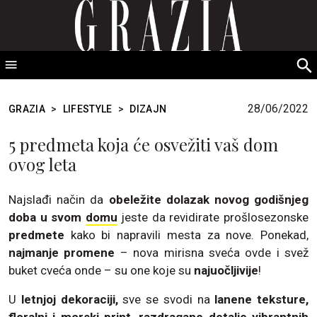
GRAZIA Srbija
S
fo
28/06/2022
GRAZIA
>
LIFESTYLE
>
DIZAJN
5 predmeta koja će osvežiti vaš dom
ovog leta
Najslađi način da
obeležite dolazak novog godišnjeg
doba u svom
domu
jeste da revidirate prošlosezonske
predmete
kako bi napravili mesta za nove. Ponekad,
najmanje promene
– nova mirisna sveća ovde i svež
buket cveća onde – su one koje su
najuočljivije
!
U
letnjoj dekoraciji,
sve se svodi na
lanene teksture,
floralni i morski print, razdragane detalje vibrantnih