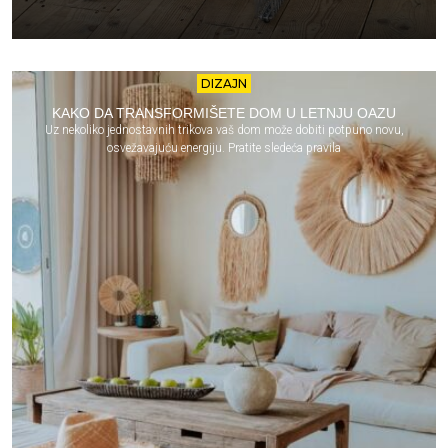
DIZAJN
KAKO DA TRANSFORMIŠETE DOM U LETNJU OAZU
Uz nekoliko jednostavnih trikova vaš dom može dobiti potpuno novu,
osvežavajuću energiju. Pratite sledeća pravila