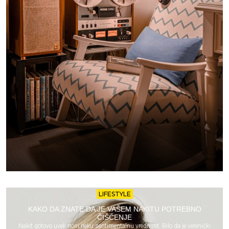
LIFESTYLE
KAKO DA ZNATE DA JE VAŠEM NAKITU POTREBNO
ČIŠĆENJE
Nakit gotovo uvek nosi neku sentimentalnu vrednost. Bilo da je verenički