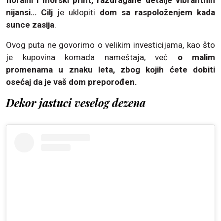
nijansi…
Cilj
je uklopiti
dom sa raspoloženjem kada
sunce zasija
.
Ovog puta ne govorimo o velikim investicijama, kao što
je kupovina komada nameštaja, već
o malim
promenama u znaku leta, zbog kojih ćete dobiti
osećaj da je vaš dom preporođen.
Dekor jastuci veselog dezena