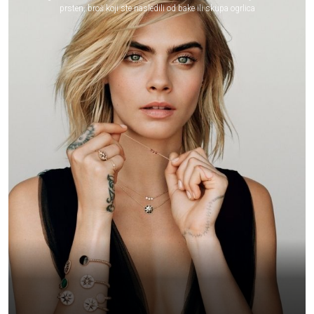
prsten, broš koji ste nasledili od bake ili skupa ogrlica