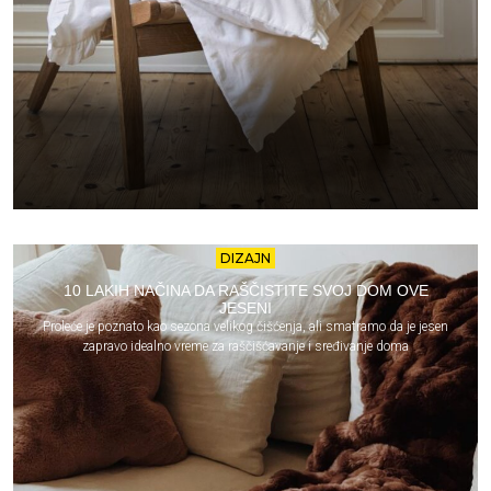
DIZAJN
10 LAKIH NAČINA DA RAŠČISTITE SVOJ DOM OVE
JESENI
Proleće je poznato kao sezona velikog čišćenja, ali smatramo da je jesen
zapravo idealno vreme za raščišćavanje i sređivanje doma