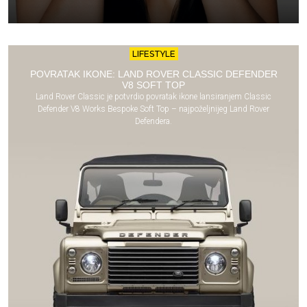
LIFESTYLE
POVRATAK IKONE: LAND ROVER CLASSIC DEFENDER
V8 SOFT TOP
Land Rover Classic je potvrdio povratak ikone lansiranjem Classic
Defender V8 Works Bespoke Soft Top – najpoželjnijeg Land Rover
Defendera.