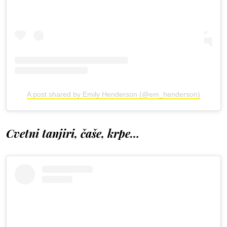
A post shared by Emily Henderson (@em_henderson)
Cvetni tanjiri, čaše, krpe…