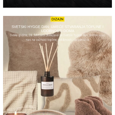
DIZAJN
SVETSKI HYGGE DAN: UMEĆE STVARANJA TOPLINE I
UDOBNOSTI DOMA
Svake godine, 28. februara obeležava se Svetski hygge dan, podsećajući
nas na važnost topline, udobnosti i zajedništva