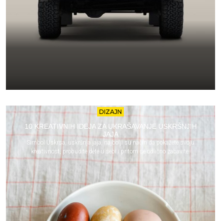
DIZAJN
10 KREATIVNIH IDEJA ZA UKRAŠAVANJE USKRŠNJIH
JAJA
Simbol Uskrsa, uskršnja jaja, najbolji su način da pokažete svoju
kreativnost, probudite dete u sebi i pritom se odlično zabavite.