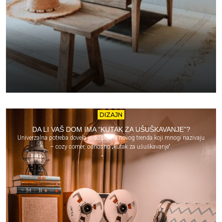
DIZAJN
DA LI VAŠ DOM IMA “KUTAK ZA UŠUŠKAVANJE”?
Univerzalna potreba dovela je do pojave novog trenda koji mnogi nazivaju
– cozy corner, odnosno „kutak za ušuškavanje“.