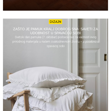
DIZAJN
ZAŠTO JE PAMUK KRALJ DOBROG SNA: SAVETI ZA
UDOBNOST U SPAVAĆOJ SOBI
Svetski dan pamuka (7. oktobar) podseća nas na važnost ovog
prirodnog materijala u našem svakodnevnom životu – a posebno u
spavaćoj sobi