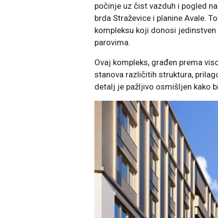
počinje uz čist vazduh i pogled n
brda Straževice i planine Avale.
kompleksu koji donosi jedinstven
parovima.
Ovaj kompleks, građen prema vis
stanova različitih struktura, prila
detalj je pažljivo osmišljen kako b