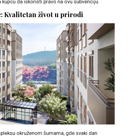
kupcu da iskoristi pravo na ovu subvenciju.
: Kvalitetan život u prirodi
mpleksu okruženom šumama, gde svaki dan