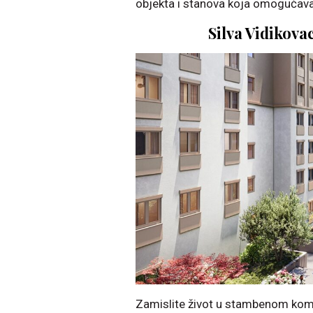
objekta i stanova koja omogućava 
Silva Vidikovac
Zamislite život u stambenom ko