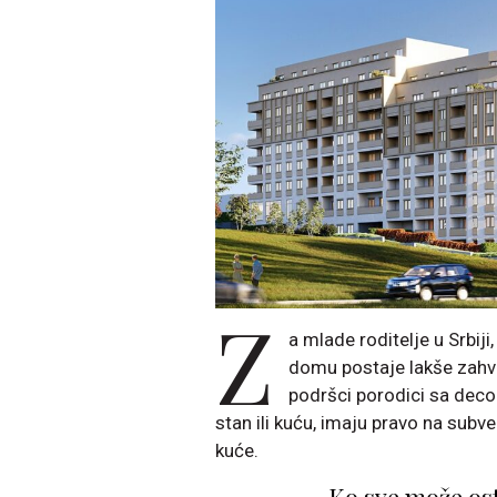
Z
a mlade roditelje u Srbi
domu postaje lakše zahv
podršci porodici sa dec
stan ili kuću, imaju pravo na subv
kuće.
Ko sve može ost