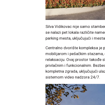
Silva Vidikovac nije samo stamben
se nalazi pet lokala različite na
parking mesta, uključujući i mesta
Centralno dvorište kompleksa je 
mobilijarom i pešačkim stazama, 
relaksaciju. Ovaj prostor takođe s
privlačnim i funkcionalnim. Bezbed
kompletna zgrada, uključujući ulaz
sistemom video nadzora 24/7.