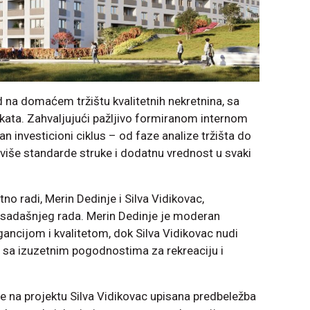
d na domaćem tržištu kvalitetnih nekretnina, sa
kata. Zahvaljujući pažljivo formiranom internom
n investicioni ciklus – od faze analize tržišta do
ajviše standarde struke i dodatnu vrednost u svaki
no radi, Merin Dedinje i Silva Vidikovac,
osadašnjeg rada. Merin Dedinje je moderan
ancijom i kvalitetom, dok Silva Vidikovac nudi
di, sa izuzetnim pogodnostima za rekreaciju i
e na projektu Silva Vidikovac upisana predbeležba