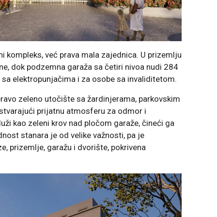
i kompleks, već prava mala zajednica. U prizemlju
mene, dok podzemna garaža sa četiri nivoa nudi 284
 sa elektropunjačima i za osobe sa invaliditetom.
pravo zeleno utočište sa žardinjerama, parkovskim
stvarajući prijatnu atmosferu za odmor i
luži kao zeleni krov nad pločom garaže, čineći ga
nost stanara je od velike važnosti, pa je
e, prizemlje, garažu i dvorište, pokrivena