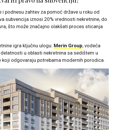
e i podnesu zahtev za pomoć države u roku od
a subvencija iznosi 20% vrednosti nekretnine, do
a, što može značajno olakšati proces sticanja
tnine igra ključnu ulogu.
Merin Group
, vodeća
e delatnosti u oblasti nekretnina sa sedištem u
e koji odgovaraju potrebama modernih porodica.