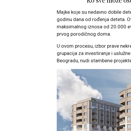
Majke koje su nedavno dobile det
godinu dana od rođenja deteta. Ov
maksimalnog iznosa od 20.000 evr
prvog porodičnog doma.
U ovom procesu, izbor prave nekre
grupacija za investiranje i uslužn
Beogradu, nudi stambene projekt