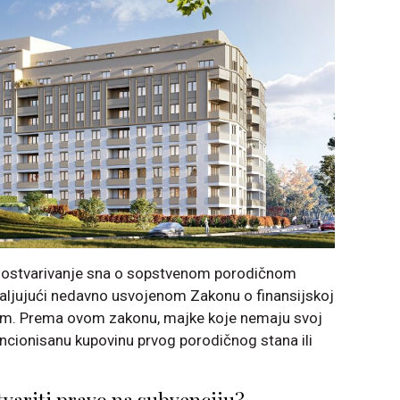
ji, ostvarivanje sna o sopstvenom porodičnom
aljujući nedavno usvojenom Zakonu o finansijskoj
om. Prema ovom zakonu, majke koje nemaju svoj
encionisanu kupovinu prvog porodičnog stana ili
variti pravo na subvenciju?