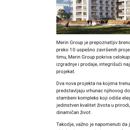
Merin Group je prepoznatljiv bren
preko 10 uspešno završenih proje
timu, Merin Group pokriva celokupa
izgradnje i prodaje, integrišući n
projekat.
Dva nova projekta na kojima trenut
predstavljaju vrhunac njihovog d
stambeni kompleks koji odiše eleg
jedinstven kvalitet života u priro
dinamičan život.
Takodje, važno je napomenuti da j