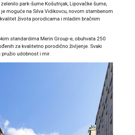
a zelenilo park-šume Košutnjak, Lipovačke šume,
 To je moguće na Silva Vidikovcu, novom stambenom
 kvalitet života porodicama i mladim bračnim
okim standardima Merin Group-e, obuhvata 250
gođenih za kvalitetno porodično življenje. Svaki
i pružio udobnost i mir.