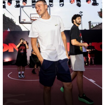
pronalaženju i podršci novoj generaciji košarkaških talenata