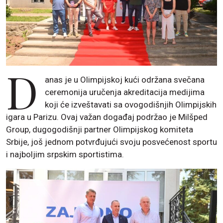
D
anas je u Olimpijskoj kući održana svečana
ceremonija uručenja akreditacija medijima
koji će izveštavati sa ovogodišnjih Olimpijskih
igara u Parizu. Ovaj važan događaj podržao je Milšped
Group, dugogodišnji partner Olimpijskog komiteta
Srbije, još jednom potvrđujući svoju posvećenost sportu
i najboljim srpskim sportistima.