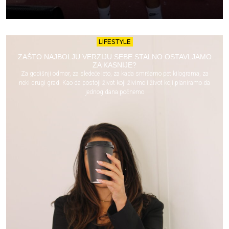
LIFESTYLE
ZAŠTO NAJBOLJU VERZIJU SEBE STALNO OSTAVLJAMO
ZA KASNIJE?
Za godišnji odmor, za sledeće leto, za kada smršamo pet kilograma, za
neki drugi grad. Kao da postoji život koji živimo i život koji planiramo da
jednog dana počnemo