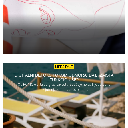
LIFESTYLE
DIGITALNI DETOKS TOKOM ODMORA: DA LI ZAISTA
FUNKCIONIŠE?
Od FOMO efekta do griže savesti: istražujemo da li je potpuno
isključenje zaista put do odmora