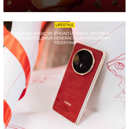
LIFESTYLE
HONOR MAGIC V6 STIGAO U SRBIJU: NAJTANJA I
NAJIZDRŽLJIVIJA GENERACIJA AI PREKLOPNIH
TELEFONA