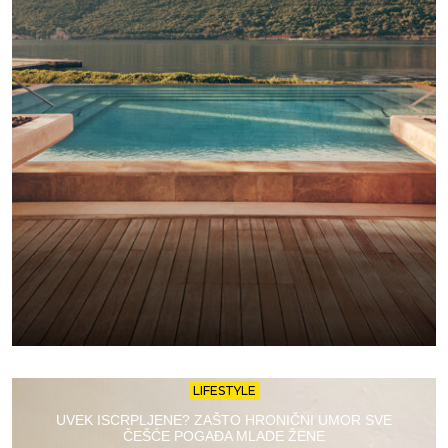
LIFESTYLE
UVEK ISCRPLJENE? ZAŠTO HRONIČNI UMOR SVE
ČEŠĆE POGAĐA MLADE ŽENE