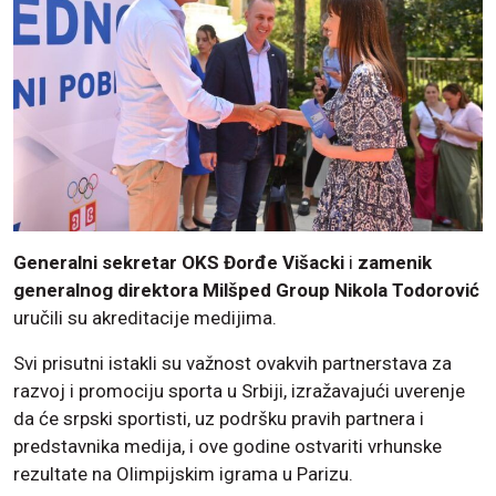
Generalni sekretar OKS Đorđe Višacki
i
zamenik
generalnog direktora Milšped Group Nikola Todorović
uručili su akreditacije medijima.
Svi prisutni istakli su važnost ovakvih partnerstava za
razvoj i promociju sporta u Srbiji, izražavajući uverenje
da će srpski sportisti, uz podršku pravih partnera i
predstavnika medija, i ove godine ostvariti vrhunske
rezultate na Olimpijskim igrama u Parizu.