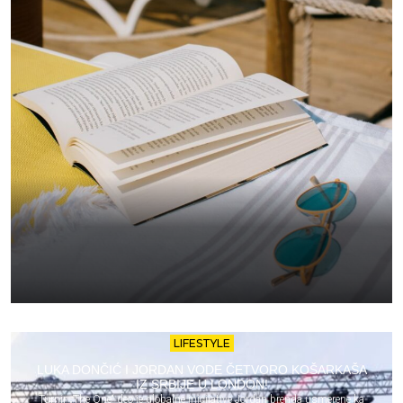
LIFESTYLE
LUKA DONČIĆ I JORDAN VODE ČETVORO KOŠARKAŠA
IZ SRBIJE U LONDON!
Turnir „The One“ deo je globalne inicijative Jordan brenda usmerene ka