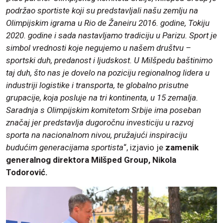
podržao sportiste koji su predstavljali našu zemlju na
Olimpijskim igrama u Rio de Žaneiru 2016. godine, Tokiju
2020. godine i sada nastavljamo tradiciju u Parizu. Sport je
simbol vrednosti koje negujemo u našem društvu –
sportski duh, predanost i ljudskost. U Milšpedu baštinimo
taj duh, što nas je dovelo na poziciju regionalnog lidera u
industriji logistike i transporta, te globalno prisutne
grupacije, koja posluje na tri kontinenta, u 15 zemalja.
Saradnja s Olimpijskim komitetom Srbije ima poseban
značaj jer predstavlja dugoročnu investiciju u razvoj
sporta na nacionalnom nivou, pružajući inspiraciju
budućim generacijama sportista
“, izjavio je
zamenik
generalnog direktora Milšped Group, Nikola
Todorović.