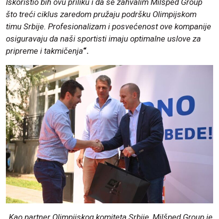
Iskoristio bih ovu priliku i da se zahvalim Milšped Group
što treći ciklus zaredom pružaju podršku Olimpijskom
timu Srbije. Profesionalizam i posvećenost ove kompanije
osiguravaju da naši sportisti imaju optimalne uslove za
pripreme i takmičenja
“.
„
Kao partner Olimpijskog komiteta Srbije, Milšped Group je