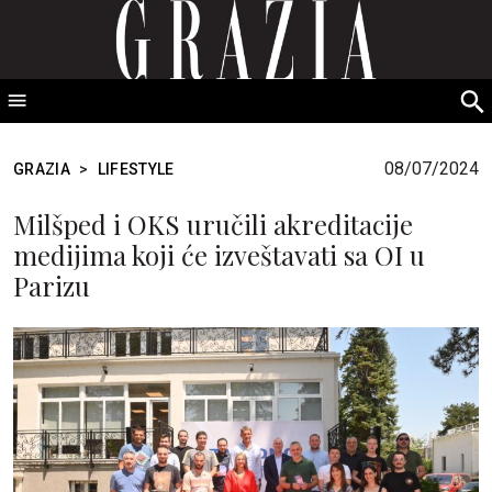
GRAZIA Srbija
S
fo
08/07/2024
GRAZIA
>
LIFESTYLE
Milšped i OKS uručili akreditacije
medijima koji će izveštavati sa OI u
Parizu