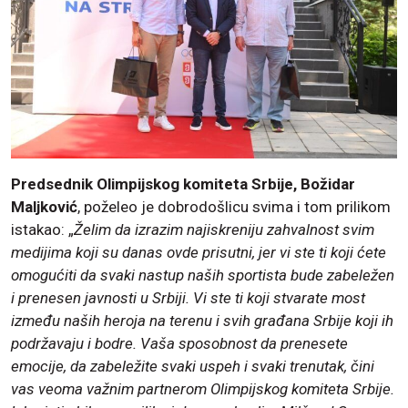
Predsednik Olimpijskog komiteta Srbije, Božidar
Maljković
, poželeo je dobrodošlicu svima i tom prilikom
istakao: „
Želim da izrazim najiskreniju zahvalnost svim
medijima koji su danas ovde prisutni, jer vi ste ti koji ćete
omogućiti da svaki nastup naših sportista bude zabeležen
i prenesen javnosti u Srbiji. Vi ste ti koji stvarate most
između naših heroja na terenu i svih građana Srbije koji ih
podržavaju i bodre. Vaša sposobnost da prenesete
emocije, da zabeležite svaki uspeh i svaki trenutak, čini
vas veoma važnim partnerom Olimpijskog komiteta Srbije.