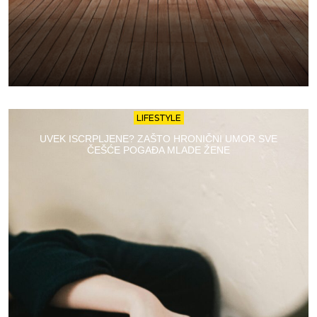
LIFESTYLE
UVEK ISCRPLJENE? ZAŠTO HRONIČNI UMOR SVE
ČEŠĆE POGAĐA MLADE ŽENE