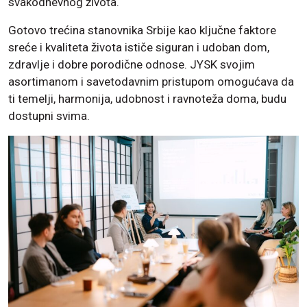
svakodnevnog života.
Gotovo trećina stanovnika Srbije kao ključne faktore
sreće i kvaliteta života ističe siguran i udoban dom,
zdravlje i dobre porodične odnose. JYSK svojim
asortimanom i savetodavnim pristupom omogućava da
ti temelji, harmonija, udobnost i ravnoteža doma, budu
dostupni svima.