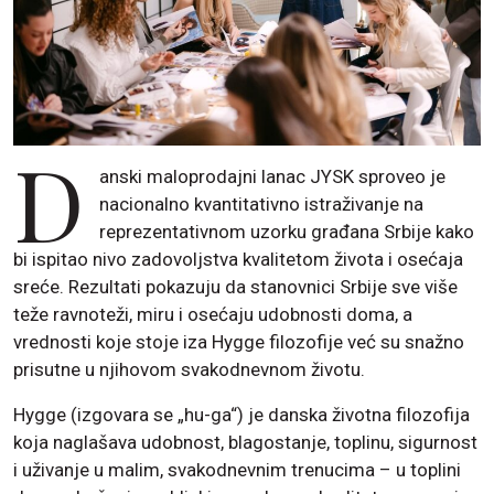
D
anski maloprodajni lanac JYSK sproveo je
nacionalno kvantitativno istraživanje na
reprezentativnom uzorku građana Srbije kako
bi ispitao nivo zadovoljstva kvalitetom života i osećaja
sreće. Rezultati pokazuju da stanovnici Srbije sve više
teže ravnoteži, miru i osećaju udobnosti doma, a
vrednosti koje stoje iza Hygge filozofije već su snažno
prisutne u njihovom svakodnevnom životu.
Hygge (izgovara se „hu-ga“) je danska životna filozofija
koja naglašava udobnost, blagostanje, toplinu, sigurnost
i uživanje u malim, svakodnevnim trenucima – u toplini