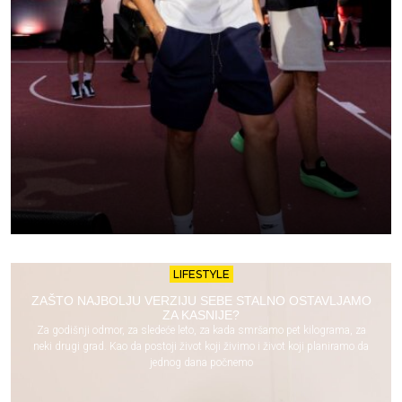
LIFESTYLE
ZAŠTO NAJBOLJU VERZIJU SEBE STALNO OSTAVLJAMO
ZA KASNIJE?
Za godišnji odmor, za sledeće leto, za kada smršamo pet kilograma, za
neki drugi grad. Kao da postoji život koji živimo i život koji planiramo da
jednog dana počnemo