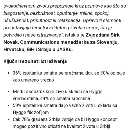
svakodnevnom životu prepoznaje kroz pojmove kao što su
blagostanje, bezbrižnost, opuštanje, milina, spokoj,
ušuškanost, prisutnost ili relaksacija. Upravo ti elementi
predstavljaju temelj kvalitetnog života i sreće, što je
potvrdilo i naše istraživanje“,
istakla je
Zvjezdana Sirk
Novak, Communications menadžerka za Sloveniju,
Hrvatsku, BiH i Srbiju u JYSKu.
Ključni rezultati istraživanja
36% ispitanika smatra se srećnima, dok se 30% opisuje
kao umereno srećno
Među osobama koje žive u skladu sa Hygge
vrednostima, 44% se smatra srećnima
59% ispitanika smatra da je važno živeti u skladu sa
Hygge filozofijom
Čak 78% građana Srbije veruje da bi Hygge koncept
mogao pozitivno uticati na kvalitet života u Srbiji