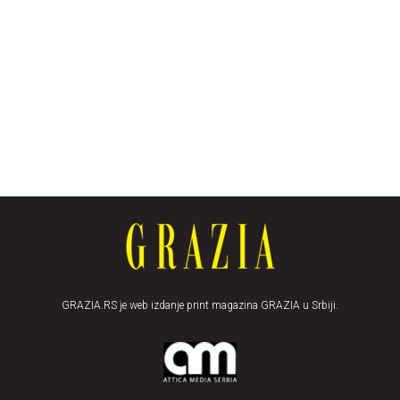
GRAZIA.RS je web izdanje print magazina GRAZIA u Srbiji.