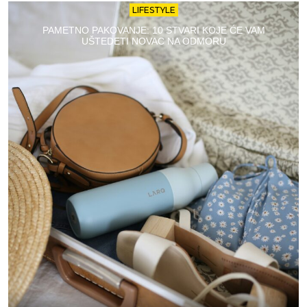
LIFESTYLE
PAMETNO PAKOVANJE: 10 STVARI KOJE ĆE VAM
UŠTEDETI NOVAC NA ODMORU