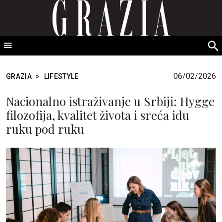
GRAZIA Srbija
S
fo
06/02/2026
GRAZIA
>
LIFESTYLE
Nacionalno istraživanje u Srbiji: Hygge
filozofija, kvalitet života i sreća idu
ruku pod ruku