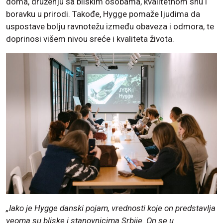
doma, druženju sa bliskim osobama, kvalitetnom snu i
boravku u prirodi. Takođe, Hygge pomaže ljudima da
uspostave bolju ravnotežu između obaveza i odmora, te
doprinosi višem nivou sreće i kvaliteta života.
„Iako je Hygge danski pojam, vrednosti koje on predstavlja
veoma su bliske i stanovnicima Srbije. On se u