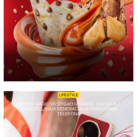
LIFESTYLE
HONOR MAGIC V6 STIGAO U SRBIJU: NAJTANJA I
NAJIZDRŽLJIVIJA GENERACIJA AI PREKLOPNIH
TELEFONA