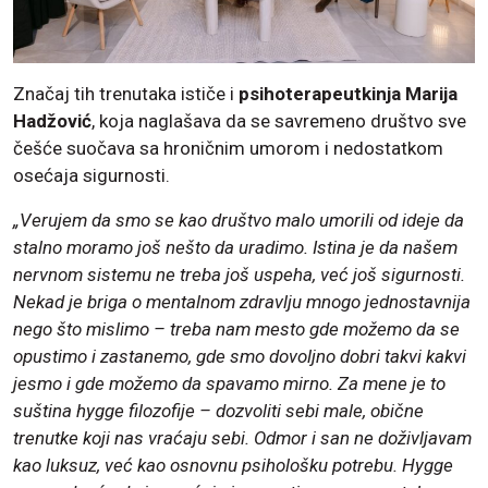
Značaj tih trenutaka ističe i
psihoterapeutkinja Marija
Hadžović
, koja naglašava da se savremeno društvo sve
češće suočava sa hroničnim umorom i nedostatkom
osećaja sigurnosti.
„Verujem da smo se kao društvo malo umorili od ideje da
stalno moramo još nešto da uradimo. Istina je da našem
nervnom sistemu ne treba još uspeha, već još sigurnosti.
Nekad je briga o mentalnom zdravlju mnogo jednostavnija
nego što mislimo – treba nam mesto gde možemo da se
opustimo i zastanemo, gde smo dovoljno dobri takvi kakvi
jesmo i gde možemo da spavamo mirno. Za mene je to
suština hygge filozofije – dozvoliti sebi male, obične
trenutke koji nas vraćaju sebi. Odmor i san ne doživljavam
kao luksuz, već kao osnovnu psihološku potrebu. Hygge