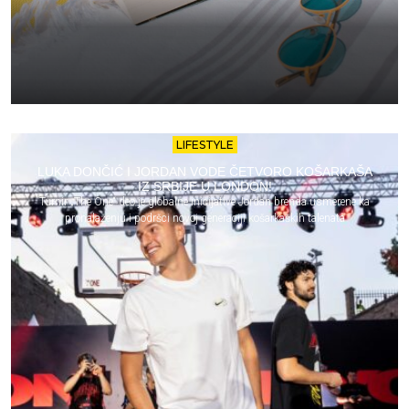
LIFESTYLE
LUKA DONČIĆ I JORDAN VODE ČETVORO KOŠARKAŠA
IZ SRBIJE U LONDON!
Turnir „The One“ deo je globalne inicijative Jordan brenda usmerene ka
pronalaženju i podršci novoj generaciji košarkaških talenata