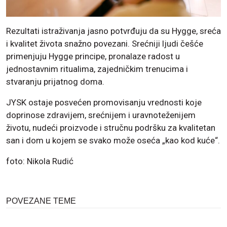
Rezultati istraživanja jasno potvrđuju da su Hygge, sreća
i kvalitet života snažno povezani. Srećniji ljudi češće
primenjuju Hygge principe, pronalaze radost u
jednostavnim ritualima, zajedničkim trenucima i
stvaranju prijatnog doma.
JYSK ostaje posvećen promovisanju vrednosti koje
doprinose zdravijem, srećnijem i uravnoteženijem
životu, nudeći proizvode i stručnu podršku za kvalitetan
san i dom u kojem se svako može oseća „kao kod kuće“.
foto: Nikola Rudić
POVEZANE TEME