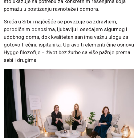
što ukazuje na potrebu za konkretnim rešenjima koja
pomažu u postizanju ravnoteže i odmora.
Sreća u Srbiji najčešće se povezuje sa zdravljem,
porodičnim odnosima, ljubavlju i osećajem sigurnog i
udobnog doma, dok kvalitetan san ima važnu ulogu za
gotovo trećinu ispitanika. Upravo ti elementi čine osnovu
Hygge filozofije – život bez žurbe sa više pažnje prema
sebi i drugima.