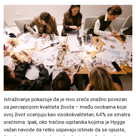
Istraživanje pokazuje da je nivo sreće snažno povezan
sa percepcijom kvaliteta života – među osobama koje
svoj život ocenjuju kao visokokvalitetan, 64% se smatra
srećnima. Ipak, oko trećine ispitanika kojima je Hygge
važan navode da retko uspevaju istinski da se opuste,