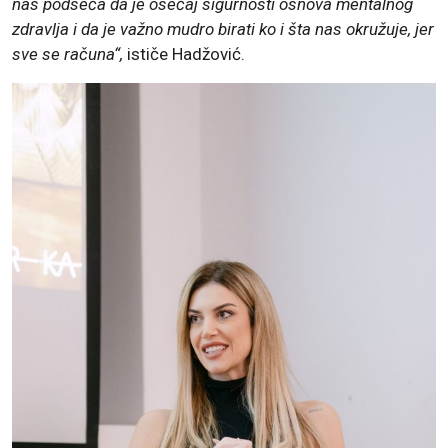
nas podseća da je osećaj sigurnosti osnova mentalnog
zdravlja i da je važno mudro birati ko i šta nas okružuje, jer
sve se računa“,
ističe Hadžović.