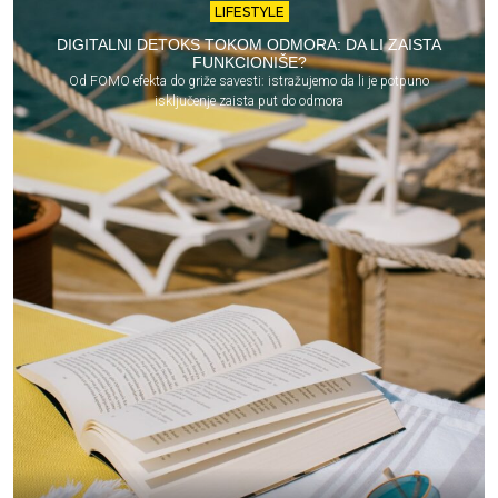
LIFESTYLE
DIGITALNI DETOKS TOKOM ODMORA: DA LI ZAISTA
FUNKCIONIŠE?
Od FOMO efekta do griže savesti: istražujemo da li je potpuno
isključenje zaista put do odmora