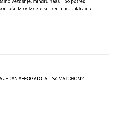
alno vežbanje, mindfulness i, po potrebi,
moći da ostanete smireni i produktivni u
 ZA JEDAN AFFOGATO, ALI SA MATCHOM?