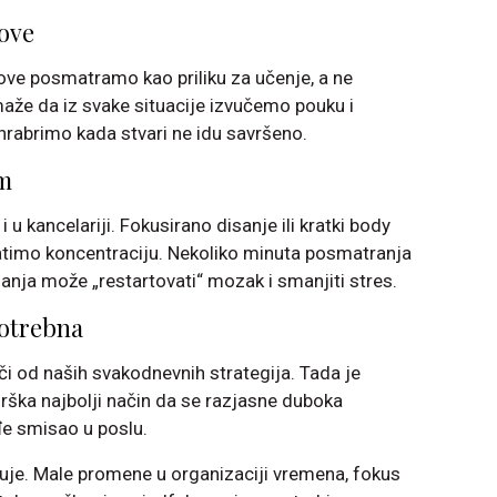
ove
ove posmatramo kao priliku za učenje, a ne
že da iz svake situacije izvučemo pouku i
abrimo kada stvari ne idu savršeno.
m
u kancelariji. Fokusirano disanje ili kratki body
timo koncentraciju. Nekoliko minuta posmatranja
anja može „restartovati“ mozak i smanjiti stres.
potrebna
či od naših svakodnevnih strategija. Tada je
drška najbolji način da se razjasne duboka
đe smisao u poslu.
uje. Male promene u organizaciji vremena, fokus