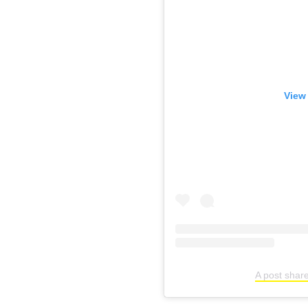
View
A post shar