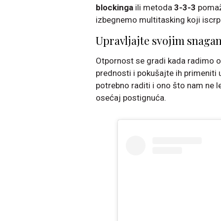
blockinga
ili metoda
3-3-3
pomažu
izbegnemo multitasking koji iscrpl
Upravljajte svojim snaga
Otpornost se gradi kada radimo o
prednosti i pokušajte ih primenit
potrebno raditi i ono što nam ne l
osećaj postignuća.