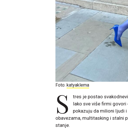
Foto:
katyaklema
S
tres je postao svakodne
Iako sve više firmi govori
pokazuju da milioni ljudi 
obavezama, multitasking i stalni p
stanje.