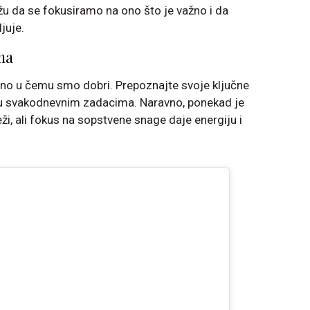
 da se fokusiramo na ono što je važno i da
juje.
ma
no u čemu smo dobri. Prepoznajte svoje ključne
i u svakodnevnim zadacima. Naravno, ponekad je
eži, ali fokus na sopstvene snage daje energiju i