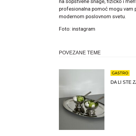
na sopstvene snage, fizičko i ment
profesionalna pomoć mogu vam po
modernom poslovnom svetu.
Foto: instagram
POVEZANE TEME
GASTRO
DA LI STE