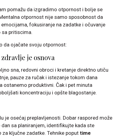
nam pomažu da izgradimo otpornost i bolje se
Mentalna otpornost nije samo sposobnost da
e emocijama, fokusiranje na zadatke i očuvanje
 sa pritiscima.
ko da ojačate svoju otpornost:
o zdravlje je osnova
jno sna, redovni obroci i kretanje direktno utiču
tnje, pauze za ručak i istezanje tokom dana
a ostanemo produktivni. Čak i pet minuta
oljšati koncentraciju i opšte blagostanje.
lu je osećaj preplavljenosti. Dobar raspored može
 dan sa planiranjem, identifikujte kada ste
ite za ključne zadatke. Tehnike poput
time