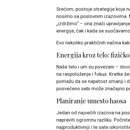
Srećom, postoje strategije koje 
nosimo sa poslovnim izazovima. 
„izdržimo“ – ona znači upravljanj
energije, čak i kada se suočavamo
Evo nekoliko praktičnih načina ka
Energija kroz telo: fizičk
Naše telo i um su povezani – dovol
na raspoloženje i fokus. Kratke še
pomažu da se napetost smanji i d
posvećeno sebi može značajno pob
Planiranje umesto haosa
Jedan od najvećih izazova na pos
napraviti ogromnu razliku. Počnite
najproduktivniji i te sate iskorist