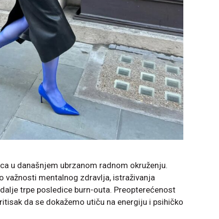
vica u današnjem ubrzanom radnom okruženju.
 o važnosti mentalnog zdravlja, istraživanja
i dalje trpe posledice burn-outa. Preopterećenost
ritisak da se dokažemo utiču na energiju i psihičko