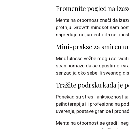
Promenite pogled na izaz
Mentalna otpornost znači da izaz
pretnju. Growth mindset nam poma
napredujemo, umesto da se obeshr
Mini-prakse za smiren u
Mindfulness vežbe mogu se raditi i 
scan pomažu da se opustimo i vra
senzacija oko sebe ili svesnog dis
Tražite podršku kada je 
Ponekad su stres i anksioznost ja
psihoterapija ili profesionalna po
uverenja, postave granice i prona
Mentalna otpornost se gradi i neg