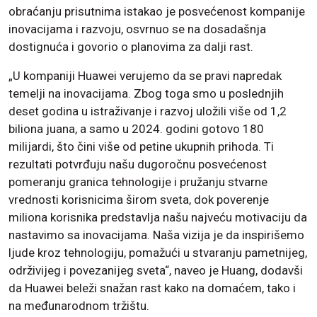
obraćanju prisutnima istakao je posvećenost kompanije
inovacijama i razvoju, osvrnuo se na dosadašnja
dostignuća i govorio o planovima za dalji rast.
„U kompaniji Huawei verujemo da se pravi napredak
temelji na inovacijama. Zbog toga smo u poslednjih
deset godina u istraživanje i razvoj uložili više od 1,2
biliona juana, a samo u 2024. godini gotovo 180
milijardi, što čini više od petine ukupnih prihoda. Ti
rezultati potvrđuju našu dugoročnu posvećenost
pomeranju granica tehnologije i pružanju stvarne
vrednosti korisnicima širom sveta, dok poverenje
miliona korisnika predstavlja našu najveću motivaciju da
nastavimo sa inovacijama. Naša vizija je da inspirišemo
ljude kroz tehnologiju, pomažući u stvaranju pametnijeg,
održivijeg i povezanijeg sveta“, naveo je Huang, dodavši
da Huawei beleži snažan rast kako na domaćem, tako i
na međunarodnom tržištu.