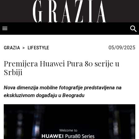
GRAZIA Srbija
S
fo
05/09/2025
GRAZIA
>
LIFESTYLE
Premijera Huawei Pura 80 serije u
Srbiji
Nova dimenzija mobilne fotografije predstavljena na
ekskluzivnom događaju u Beogradu