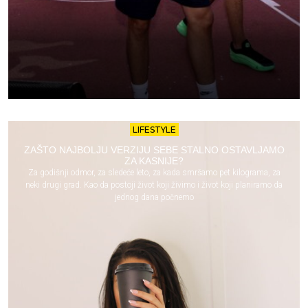
LIFESTYLE
ZAŠTO NAJBOLJU VERZIJU SEBE STALNO OSTAVLJAMO
ZA KASNIJE?
Za godišnji odmor, za sledeće leto, za kada smršamo pet kilograma, za
neki drugi grad. Kao da postoji život koji živimo i život koji planiramo da
jednog dana počnemo