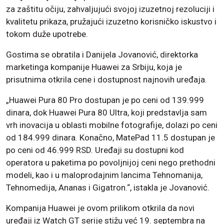
za zaštitu očiju, zahvaljujući svojoj izuzetnoj rezoluciji i
kvalitetu prikaza, pružajući izuzetno korisničko iskustvo i
tokom duže upotrebe.
Gostima se obratila i Danijela Jovanović, direktorka
marketinga kompanije Huawei za Srbiju, koja je
prisutnima otkrila cene i dostupnost najnovih uređaja.
„Huawei Pura 80 Pro dostupan je po ceni od 139.999
dinara, dok Huawei Pura 80 Ultra, koji predstavlja sam
vrh inovacija u oblasti mobilne fotografije, dolazi po ceni
od 184.999 dinara. Konačno, MatePad 11.5 dostupan je
po ceni od 46.999 RSD. Uređaji su dostupni kod
operatora u paketima po povoljnijoj ceni nego prethodni
modeli, kao i u maloprodajnim lancima Tehnomanija,
Tehnomedija, Ananas i Gigatron.“, istakla je Jovanović.
Kompanija Huawei je ovom prilikom otkrila da novi
uređaji iz Watch GT serije stižu već 19. septembra na