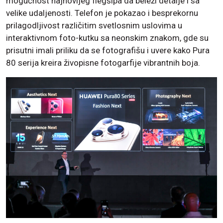
mogućnost najnovijeg flegšipa da beleži detalje i sa
velike udaljenosti. Telefon je pokazao i besprekornu
prilagodljivost različitim svetlosnim uslovima u
interaktivnom foto-kutku sa neonskim znakom, gde su
prisutni imali priliku da se fotografišu i uvere kako Pura
80 serija kreira živopisne fotogarfije vibrantnih boja.