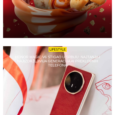
LIFESTYLE
HONOR MAGIC V6 STIGAO U SRBIJU: NAJTANJA I
NAJIZDRŽLJIVIJA GENERACIJA AI PREKLOPNIH
TELEFONA