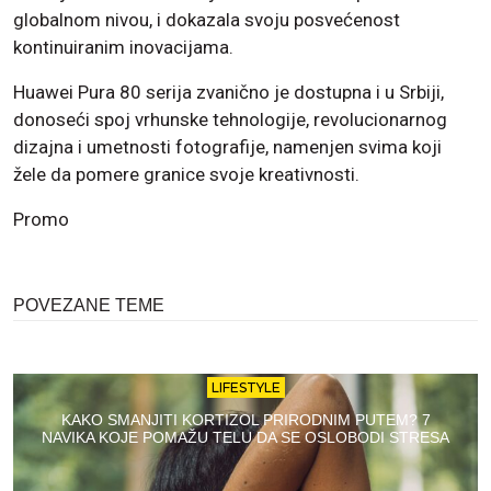
globalnom nivou, i dokazala svoju posvećenost
kontinuiranim inovacijama.
Huawei Pura 80 serija zvanično je dostupna i u Srbiji,
donoseći spoj vrhunske tehnologije, revolucionarnog
dizajna i umetnosti fotografije, namenjen svima koji
žele da pomere granice svoje kreativnosti.
Promo
POVEZANE TEME
LIFESTYLE
KAKO SMANJITI KORTIZOL PRIRODNIM PUTEM? 7
NAVIKA KOJE POMAŽU TELU DA SE OSLOBODI STRESA