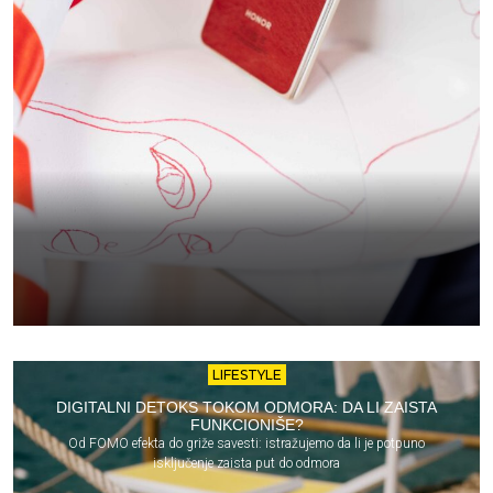
LIFESTYLE
DIGITALNI DETOKS TOKOM ODMORA: DA LI ZAISTA
FUNKCIONIŠE?
Od FOMO efekta do griže savesti: istražujemo da li je potpuno
isključenje zaista put do odmora