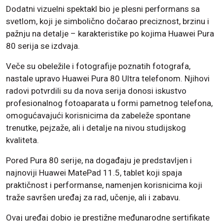
Dodatni vizuelni spektakl bio je plesni performans sa
svetlom, koji je simbolično dočarao preciznost, brzinu i
pažnju na detalje – karakteristike po kojima Huawei Pura
80 serija se izdvaja.
Veče su obeležile i fotografije poznatih fotografa,
nastale upravo Huawei Pura 80 Ultra telefonom. Njihovi
radovi potvrdili su da nova serija donosi iskustvo
profesionalnog fotoaparata u formi pametnog telefona,
omogućavajući korisnicima da zabeleže spontane
trenutke, pejzaže, ali i detalje na nivou studijskog
kvaliteta.
Pored Pura 80 serije, na događaju je predstavljen i
najnoviji Huawei MatePad 11.5, tablet koji spaja
praktičnost i performanse, namenjen korisnicima koji
traže savršen uređaj za rad, učenje, ali i zabavu.
Ovaj uređaj dobio je prestižne međunarodne sertifikate