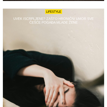
LIFESTYLE
UVEK ISCRPLJENE? ZAŠTO HRONIČNI UMOR SVE
ČEŠĆE POGAĐA MLADE ŽENE