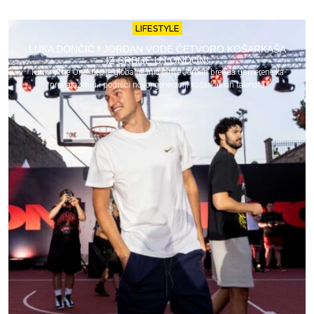
LIFESTYLE
LUKA DONČIĆ I JORDAN VODE ČETVORO KOŠARKAŠA
IZ SRBIJE U LONDON!
Turnir „The One“ deo je globalne inicijative Jordan brenda usmerene ka
pronalaženju i podršci novoj generaciji košarkaških talenata