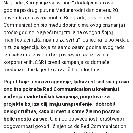
Nagrade „Kampanje sa svrhom“ dodeljene su ove
godine po drugi put, na Međunarodni dan deteta, 20.
novembra, na svečanosti u Beogradu, dok je Red
Communication bio među dobitnicima ovog priznanja i
prošle godine. Najveći broj titula na ovogodišnjoj
manifestaciji „Kampanja za svrhu“ još jedna je potvrda u
nizu za agenciju koja za samo osam godina svog rada
iza sebe ima zavidan broj uspešno realizovanih
korporativnih, CSR i brend kampanja za domaće i
međunarodne klijente iz različitih industrija.
Poput boje u nazivu agencije, ljubav i strast su upravo
ono što pokreće Red Communication u kreiranju i
vođenju marketinških kampanja, pogotovo za
projekte koji za cilj imaju unapređenje i dobrobit
celog društva, kako bi svet u kome živimo postalo
bolje mesto za sve.
U prilog posvećenosti društvenoj
odgovornosti govori i činjenica da Red Communication