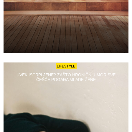
LIFESTYLE
UVEK ISCRPLJENE? ZAŠTO HRONIČNI UMOR SVE
ČEŠĆE POGAĐA MLADE ŽENE