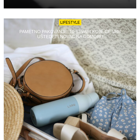
LIFESTYLE
PAMETNO PAKOVANJE: 10 STVARI KOJE ĆE VAM
UŠTEDETI NOVAC NA ODMORU