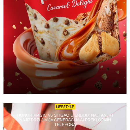
LIFESTYLE
HONOR MAGIC V6 STIGAO U SRBIJU: NAJTANJA I
NAJIZDRŽLJIVIJA GENERACIJA AI PREKLOPNIH
TELEFONA