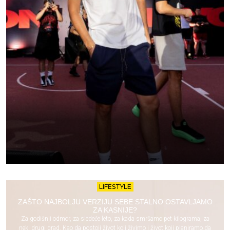
LIFESTYLE
ZAŠTO NAJBOLJU VERZIJU SEBE STALNO OSTAVLJAMO
ZA KASNIJE?
Za godišnji odmor, za sledeće leto, za kada smršamo pet kilograma, za
neki drugi grad. Kao da postoji život koji živimo i život koji planiramo da