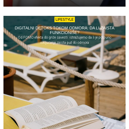
LIFESTYLE
DIGITALNI DETOKS TOKOM ODMORA: DA LI ZAISTA
FUNKCIONIŠE?
Od FOMO efekta do griže savesti: istražujemo da li je potpuno
isključenje zaista put do odmora