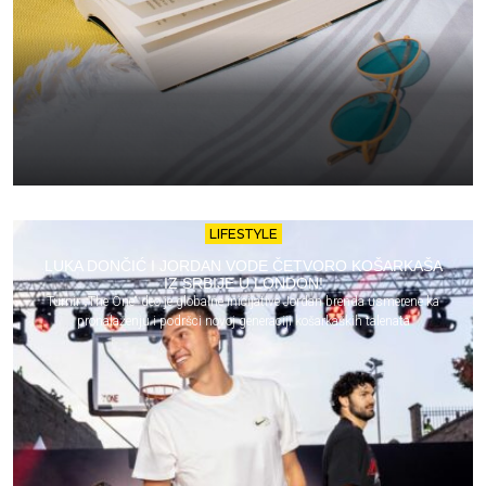
LIFESTYLE
LUKA DONČIĆ I JORDAN VODE ČETVORO KOŠARKAŠA
IZ SRBIJE U LONDON!
Turnir „The One“ deo je globalne inicijative Jordan brenda usmerene ka
pronalaženju i podršci novoj generaciji košarkaških talenata