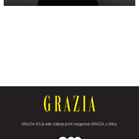
GRAZIA.RS je web izdanje print magazina GRAZIA u Srbiji.