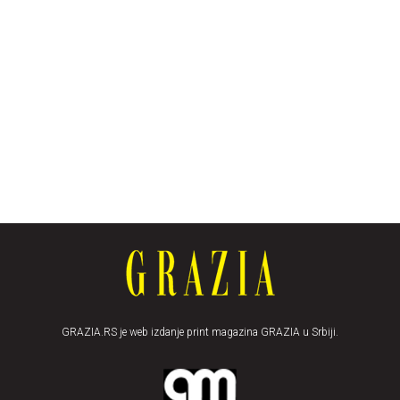
GRAZIA.RS je web izdanje print magazina GRAZIA u Srbiji.