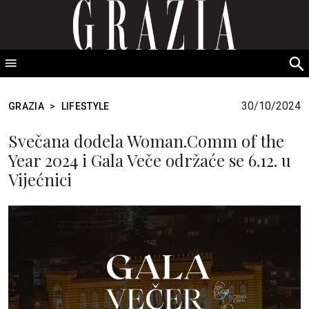
GRAZIA Srbija
S
fo
30/10/2024
GRAZIA
>
LIFESTYLE
Svečana dodela Woman.Comm of the
Year 2024 i Gala Veče održaće se 6.12. u
Vijećnici