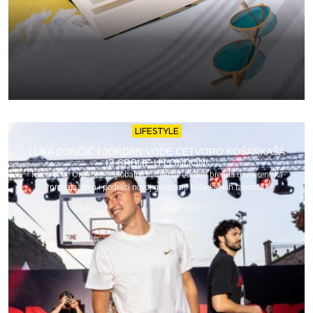
LIFESTYLE
LUKA DONČIĆ I JORDAN VODE ČETVORO KOŠARKAŠA
IZ SRBIJE U LONDON!
Turnir „The One“ deo je globalne inicijative Jordan brenda usmerene ka
pronalaženju i podršci novoj generaciji košarkaških talenata