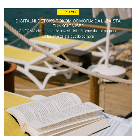
LIFESTYLE
DIGITALNI DETOKS TOKOM ODMORA: DA LI ZAISTA
FUNKCIONIŠE?
Od FOMO efekta do griže savesti: istražujemo da li je potpuno
isključenje zaista put do odmora