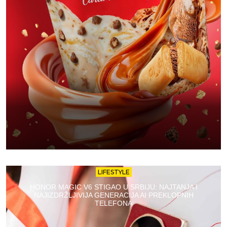
LIFESTYLE
HONOR MAGIC V6 STIGAO U SRBIJU: NAJTANJA I
NAJIZDRŽLJIVIJA GENERACIJA AI PREKLOPNIH
TELEFONA