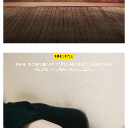
LIFESTYLE
UVEK ISCRPLJENE? ZAŠTO HRONIČNI UMOR SVE
ČEŠĆE POGAĐA MLADE ŽENE