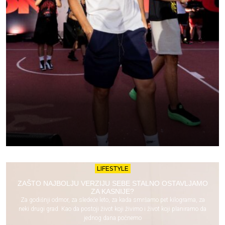
LIFESTYLE
ZAŠTO NAJBOLJU VERZIJU SEBE STALNO OSTAVLJAMO
ZA KASNIJE?
Za godišnji odmor, za sledeće leto, za kada smršamo pet kilograma, za
neki drugi grad. Kao da postoji život koji živimo i život koji planiramo da
jednog dana počnemo