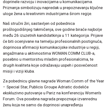
doprinele razvoju i inovacijama u komunikacijama.
Priznanja simbolizuju napredak u prepoznavanju ključne
uloge žena u kreativnim industrijama širom regije.
Naš stručni žiri, sastavljen od pobednica
prošlogodišnjeg takmičenja, ove godine biraće najbolje
među 26 izuzetnih kandidatkinja u 11 kategorija. Prijave
će biti ocenjivane na temelju profesionalnih postignuća,
doprinosa afirmaciji komunikacijske industrije u regiji,
angažmana u aktivnostima WOMAN.COMM CLUB-a,
posebno u mentorstvu mladim profesionalcima, te
drugih kvaliteta koje odražavaju uspeh i posvećenost
misiji i viziji kluba.
Za pobednicu glavne nagrade Woman.Comm of the Year
– Special Star, Publicis Groupe Adriatic dodeliće
ekskluzivno putovanje u Pariz na konferenciju Women’s
Forum. Ova posebna nagrada prepoznaje izvanrednu
ženu koja ne samo da doprinosi unapređenju