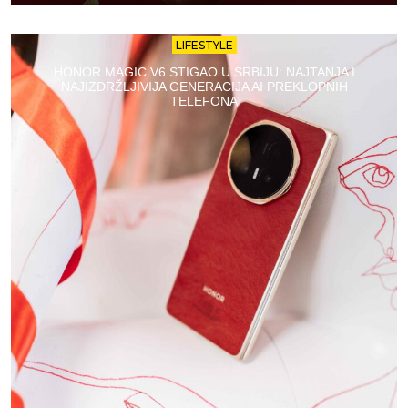
LIFESTYLE
HONOR MAGIC V6 STIGAO U SRBIJU: NAJTANJA I
NAJIZDRŽLJIVIJA GENERACIJA AI PREKLOPNIH
TELEFONA