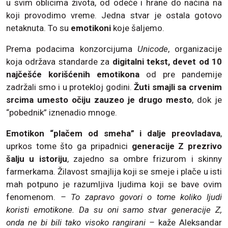
u svim oblicima života, od odeće i hrane do načina na
koji provodimo vreme. Jedna stvar je ostala gotovo
netaknuta. To su
emotikoni
koje šaljemo.
Prema podacima konzorcijuma
Unicode
, organizacije
koja održava standarde za
digitalni tekst, devet od 10
najčešće korišćenih emotikona
od pre pandemije
zadržali smo i u protekloj godini.
Žuti smajli sa crvenim
srcima umesto očiju zauzeo je drugo mesto
, dok je
“pobednik” iznenadio mnoge.
Emotikon “plačem od smeha” i dalje preovladava
,
uprkos tome što ga pripadnici
generacije Z prezrivo
šalju u istoriju
, zajedno sa ombre frizurom i skinny
farmerkama. Žilavost smajlija koji se smeje i plače u isti
mah potpuno je razumljiva ljudima koji se bave ovim
fenomenom.
– To zapravo govori o tome koliko ljudi
koristi emotikone. Da su oni samo stvar generacije Z,
onda ne bi bili tako visoko rangirani –
kaže Aleksandar