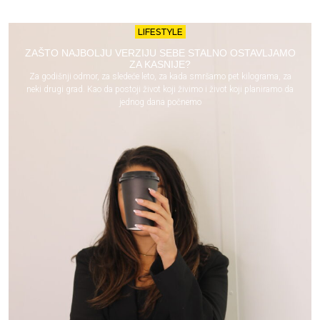
LIFESTYLE
ZAŠTO NAJBOLJU VERZIJU SEBE STALNO OSTAVLJAMO
ZA KASNIJE?
Za godišnji odmor, za sledeće leto, za kada smršamo pet kilograma, za
neki drugi grad. Kao da postoji život koji živimo i život koji planiramo da
jednog dana počnemo