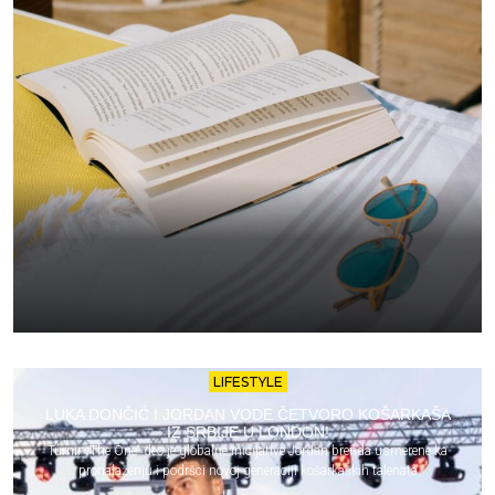
LIFESTYLE
LUKA DONČIĆ I JORDAN VODE ČETVORO KOŠARKAŠA
IZ SRBIJE U LONDON!
Turnir „The One“ deo je globalne inicijative Jordan brenda usmerene ka
pronalaženju i podršci novoj generaciji košarkaških talenata