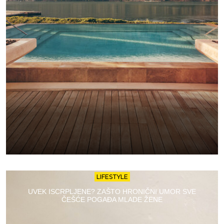
LIFESTYLE
UVEK ISCRPLJENE? ZAŠTO HRONIČNI UMOR SVE
ČEŠĆE POGAĐA MLADE ŽENE