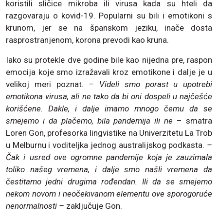
koristili sličice mikroba ili virusa kada su hteli da
razgovaraju o kovid-19. Popularni su bili i emotikoni s
krunom, jer se na španskom jeziku, inače dosta
rasprostranjenom, korona prevodi kao kruna.
Iako su protekle dve godine bile kao nijedna pre, raspon
emocija koje smo izražavali kroz emotikone i dalje je u
velikoj meri poznat.
– Videli smo porast u upotrebi
emotikona virusa, ali ne tako da bi oni dospeli u najčešće
korišćene. Dakle, i dalje imamo mnogo čemu da se
smejemo i da plačemo, bila pandemija ili ne
– smatra
Loren Gon, profesorka lingvistike na Univerzitetu La Trob
u Melburnu i voditeljka jednog australijskog podkasta.
–
Čak i usred ove ogromne pandemije koja je zauzimala
toliko našeg vremena, i dalje smo našli vremena da
čestitamo jedni drugima rođendan. Ili da se smejemo
nekom novom i neočekivanom elementu ove sporogoruće
nenormalnosti –
zaključuje Gon.