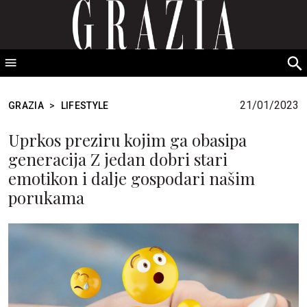
GRAZIA Srbija
S
fo
21/01/2023
GRAZIA
>
LIFESTYLE
Uprkos preziru kojim ga obasipa
generacija Z jedan dobri stari
emotikon i dalje gospodari našim
porukama