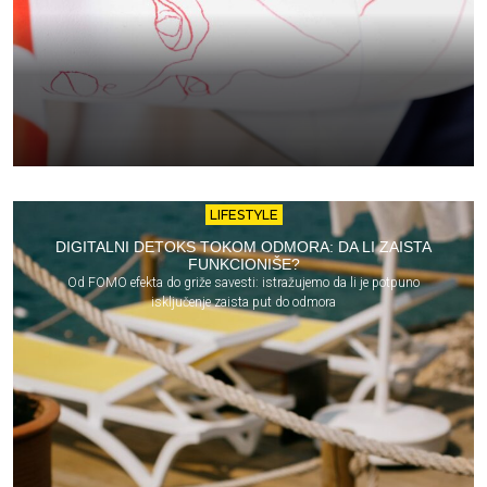
LIFESTYLE
DIGITALNI DETOKS TOKOM ODMORA: DA LI ZAISTA
FUNKCIONIŠE?
Od FOMO efekta do griže savesti: istražujemo da li je potpuno
isključenje zaista put do odmora