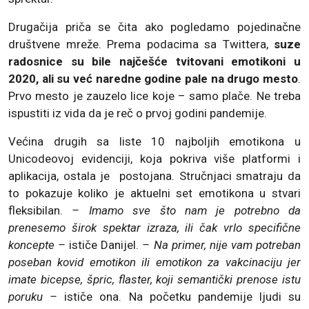
Drugačija priča se čita ako pogledamo pojedinačne
društvene mreže. Prema podacima sa Twittera,
suze
radosnice su bile najčešće tvitovani emotikoni u
2020, ali su već naredne godine pale na drugo mesto
.
Prvo mesto je zauzelo lice koje – samo plače. Ne treba
ispustiti iz vida da je reč o prvoj godini pandemije.
Većina drugih sa liste 10 najboljih emotikona u
Unicodeovoj evidenciji, koja pokriva više platformi i
aplikacija, ostala je postojana. Stručnjaci smatraju da
to pokazuje koliko je aktuelni set emotikona u stvari
fleksibilan.
– Imamo sve što nam je potrebno da
prenesemo širok spektar izraza, ili čak vrlo specifične
koncepte –
ističe Danijel.
– Na primer, nije vam potreban
poseban kovid emotikon ili emotikon za vakcinaciju jer
imate bicepse, špric, flaster, koji semantički prenose istu
poruku –
ističe ona. Na početku pandemije ljudi su