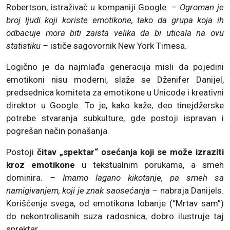
Robertson, istraživač u kompaniji Google.
– Ogroman je
broj ljudi koji koriste emotikone, tako da grupa koja ih
odbacuje mora biti zaista velika da bi uticala na ovu
statistiku –
ističe sagovornik New York Timesa.
Logično je da najmlađa generacija misli da pojedini
emotikoni nisu moderni, slaže se Dženifer Danijel,
predsednica komiteta za emotikone u Unicode i kreativni
direktor u Google. To je, kako kaže, deo tinejdžerske
potrebe stvaranja subkulture, gde postoji ispravan i
pogrešan način ponašanja.
Postoji
čitav „spektar“ osećanja koji se može izraziti
kroz emotikone
u tekstualnim porukama, a smeh
dominira.
– Imamo lagano kikotanje, pa smeh sa
namigivanjem, koji je znak saosećanja –
nabraja Danijels.
Korišćenje svega, od emotikona lobanje (“Mrtav sam”)
do nekontrolisanih suza radosnica, dobro ilustruje taj
sprektar.