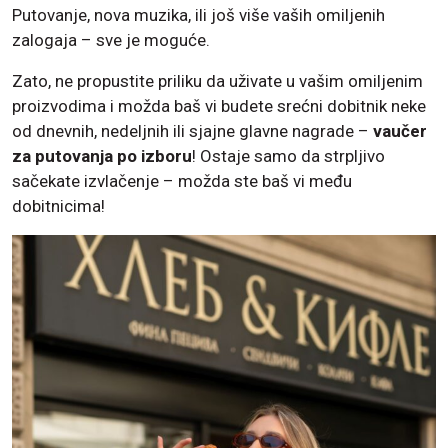
Putovanje, nova muzika, ili još više vaših omiljenih
zalogaja – sve je moguće.
Zato, ne propustite priliku da uživate u vašim omiljenim
proizvodima i možda baš vi budete srećni dobitnik neke
od dnevnih, nedeljnih ili sjajne glavne nagrade –
vaučer
za
putovanja po izboru
! Ostaje samo da strpljivo
sačekate izvlačenje – možda ste baš vi među
dobitnicima!