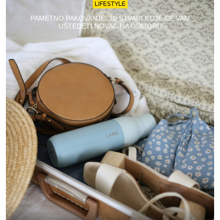
LIFESTYLE
PAMETNO PAKOVANJE: 10 STVARI KOJE ĆE VAM
UŠTEDETI NOVAC NA ODMORU