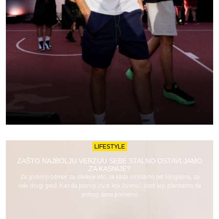
LIFESTYLE
ZAŠTO NAJBOLJU VERZIJU SEBE STALNO OSTAVLJAMO
ZA KASNIJE?
Za godišnji odmor, za sledeće leto, za kada smršamo pet kilograma, za
neki drugi grad. Kao da postoji život koji živimo i život koji planiramo da
jednog dana počnemo