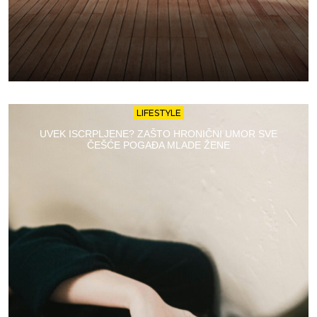
LIFESTYLE
UVEK ISCRPLJENE? ZAŠTO HRONIČNI UMOR SVE
ČEŠĆE POGAĐA MLADE ŽENE