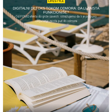
LIFESTYLE
DIGITALNI DETOKS TOKOM ODMORA: DA LI ZAISTA
FUNKCIONIŠE?
Od FOMO efekta do griže savesti: istražujemo da li je potpuno
isključenje zaista put do odmora