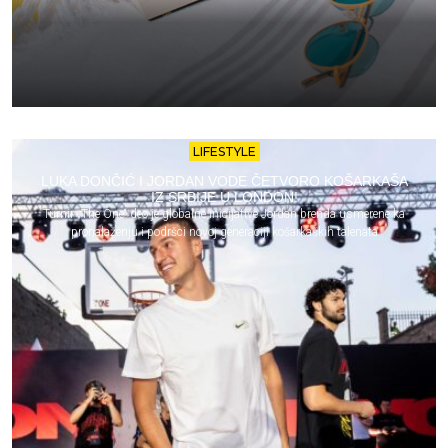
LIFESTYLE
LUKA DONČIĆ I JORDAN VODE ČETVORO KOŠARKAŠA
IZ SRBIJE U LONDON!
Turnir „The One“ deo je globalne inicijative Jordan brenda usmerene ka
pronalaženju i podršci novoj generaciji košarkaških talenata