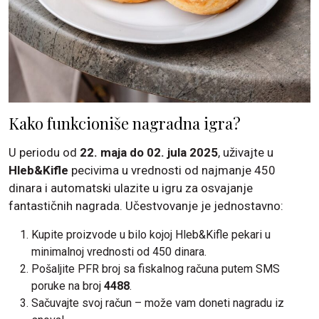
Kako funkcioniše nagradna igra?
U periodu od
22. maja do 02. jula 2025
, uživajte u
Hleb&Kifle
pecivima u vrednosti od najmanje 450
dinara i automatski ulazite u igru za osvajanje
fantastičnih nagrada. Učestvovanje je jednostavno:
Kupite proizvode u bilo kojoj Hleb&Kifle pekari u
minimalnoj vrednosti od 450 dinara.
Pošaljite PFR broj sa fiskalnog računa putem SMS
poruke na broj
4488
.
Sačuvajte svoj račun – može vam doneti nagradu iz