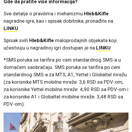
Gde da pratite više informacija?
Sve detalje o pravilima i mehanizmu
Hleb&Kifle
nagradne igre, kao i spisak dobitnika, pronađite na
LINKU
Spisak svih
Hleb&Kifle
maloprodajnih objekata koji
učestvuju u nagradnoj igri dostupan je na
LINKU
*SMS poruka se tarifira po ceni standardnog SMS-a u
domaćem saobraćaju. SMS poruka se tarifira po ceni
standardnog SMS-a za MTS, A1, Yettel i Globaltel mrežu
(za korisnike MTS mobilne mreže: 3,6 RSD sa PDV-om,
za korisnike Yettel mobilne mreže: 4,90 RSD sa PDV-om i
za korisnike A1 i Globaltel mobilne mreže: 3,48 RSD sa
PDV-om).