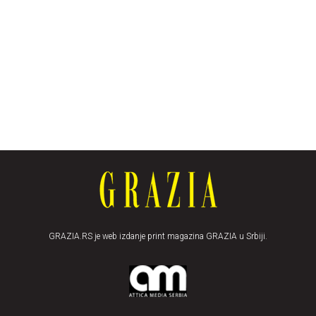
GRAZIA.RS je web izdanje print magazina GRAZIA u Srbiji.