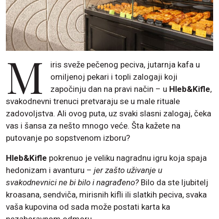
M
iris sveže pečenog peciva, jutarnja kafa u
omiljenoj pekari i topli zalogaji koji
započinju dan na pravi način – u
Hleb&Kifle
,
svakodnevni trenuci pretvaraju se u male rituale
zadovoljstva. Ali ovog puta, uz svaki slasni zalogaj, čeka
vas i šansa za nešto mnogo veće. Šta kažete na
putovanje po sopstvenom izboru?
Hleb&Kifle
pokrenuo je veliku nagradnu igru koja spaja
hedonizam i avanturu –
jer zašto uživanje u
svakodnevnici ne bi bilo i nagrađeno?
Bilo da ste ljubitelj
kroasana, sendviča, mirisnih kifli ili slatkih peciva, svaka
vaša kupovina od sada može postati karta ka