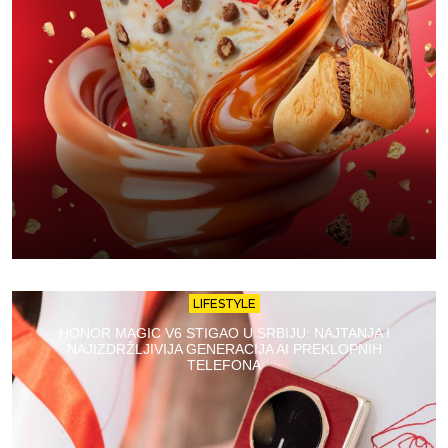
LIFESTYLE
HONOR MAGIC V6 STIGAO U SRBIJU: NAJTANJA I
NAJIZDRŽLJIVIJA GENERACIJA AI PREKLOPNIH
TELEFONA