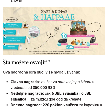
snova!
Šta možete osvojiti?
Ova nagradna igra nudi više nivoa uživanja:
Glavna nagrada:
vaučer za
putovanje po izboru
u
vrednosti od
350.000 RSD
Nedeljne nagrade:
čak
6 JBL zvučnika
i
6 JBL
slušalica
– za muziku gde god da krenete
Dnevne nagrade:
220 poklon vaučera
za kupovinu u