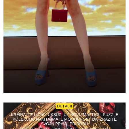
DETALJI
KREIRAJTE LIČNI LUKSUZ: UZ NOVU MATTIOLI PUZZLE
KOLEKCIJU NAKITA IMATE MOGUĆNOST DA IZRAZITE
SVOJU PRAVU PRIRODU
Kombinujući različite elemente - izrazite svoju autentičnost.