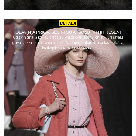
DETALJI
GLAV(N)A PRIČA: ŠEŠIRI SU APSOLUTNI HIT JESENI
Od svih detalja koji su predstavljeni za ovu sezonu, oni koji urašavaju
glavu izazvali su najveću pažnju. Od kapa, fantomki, moskovki, šešira,
kaubojskih šešira, pa do fedora...