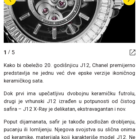
1
5
/
Kako bi obeležio 20. godišnjicu J12, Chanel premijerno
predstavlja ne jednu već dve epske verzije ikoničnog
keramičkog sata.
Dok prvi ima upečatljivu dvobojnu keramičku futrolu,
drugi je vrhunski J12 izrađen u potpunosti od čistog
safira – J12 X-Ray je delikatan, ekstravagantan i nov.
Poput dijamanata, safir je takođe podložan drobljenju,
pucanju ili lomljenju. Njegova svojstva su slična onima
od keramike, materijala koji karakteriše model J12. Ne