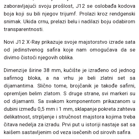
zaboravljajući svoju prošlost, J12 se oslobađa kodova
boja koji su bili njegov trijumf. Prolazi kroz rendgenski
snimak. Ukida crnu, prelazi belu i nadilazi boju odabirom
transparentnosti.
Novi J12 X-Ray prikazuje svoje majstorstvo izrade sata
od jedinstvenog safira koje nam omogućava da se
divimo čistoći njegovih oblika.
Dimenzije širine 38 mm, kućište je izrađeno od jednog
safirnog bloka, a na vrhu je beli zlatni set sa
dijamantima. Slično tome, brojčanik je takođe safirni,
opremljen belim zlatom. S druge strane, svi markeri su
od dijamanti. Sa svakom komponentom prikazanom u
dubini između 0,5 mm i 1 mm, sklapanje pokreta zahteva
delikatnost, strpljenje i stručnost majstora kojima treba
čitava nedelja za izradu. Prvi put u istoriji nastaje sat sa
kaišem sastavljenim od veza isečenih od sirovih safira.