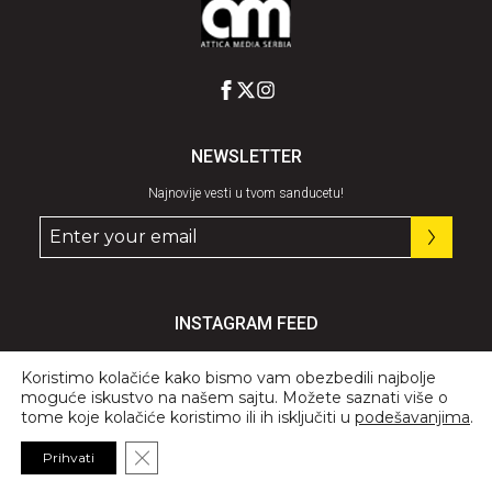
NEWSLETTER
Najnovije vesti u tvom sanducetu!
INSTAGRAM FEED
Pratite nas
@graziaserbia
Koristimo kolačiće kako bismo vam obezbedili najbolje
moguće iskustvo na našem sajtu. Možete saznati više o
tome koje kolačiće koristimo ili ih isključiti u
podešavanjima
.
Close GDPR Cookie Banner
Prihvati
© 2026 All Rights Reserved, GRAZIA.