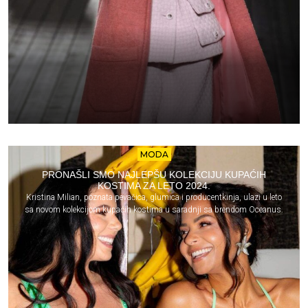
MODA
PRONAŠLI SMO NAJLEPŠU KOLEKCIJU KUPAĆIH
KOSTIMA ZA LETO 2024.
Kristina Milian, poznata pevačica, glumica i producentkinja, ulazi u leto
sa novom kolekcijom kupaćih kostima u saradnji sa brendom Oceanus.