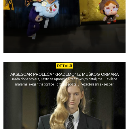
DETALJI
AKSESOAR PROLEĆA “KRADEMO” IZ MUŠKOG ORMARA
Kada dođe proleće, često se igramo sa ženstvenim detaljima – svilene
marame, elegantne ogrlice i broševi postaju nezaobilazni aksesoari