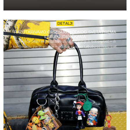
DETALJI
RAZOTKRIVAMO OPSESIJU MODNOG SVETA PREMA
LABUBU IGRAČKAMA
Dok njihov prizor može izazvati strah, simpatije ili radoznalost — ili
kombinaciju sve tri emocije — jedno je sigurno: Labubu osvajaju svet.