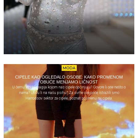
MODA
CIPELE KAO OGLEDALO OSOBE: KAKO PROMENOM
OBUĆE MENJAMO LIČNOST
U čemu leži ta magija kojom nas cipele opčinjuju? Govore li one nešto o
nama? Utiču li na našu psihu? Za svrhe ove priče istražili smo
Harrodsov sektor za cipele, poznat po imenu raj cipela.