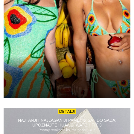
DETALJI
NAJTANJI I NAJLAGANIJI PAMETNI SAT DO SADA:
UPOZNAJTE HUAWEI WATCH FIT 3
Pristaje svakome ko ima dobar ukus