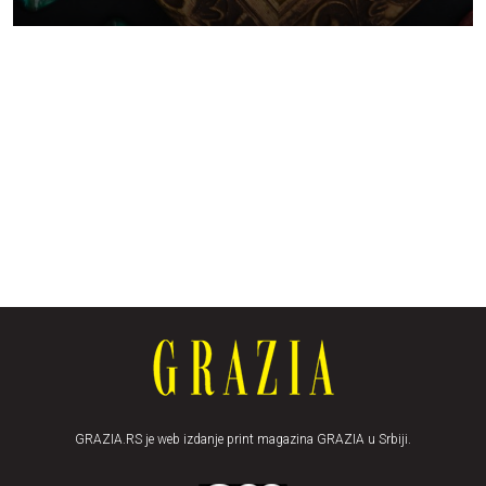
GRAZIA.RS je web izdanje print magazina GRAZIA u Srbiji.