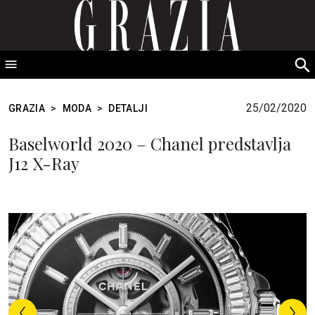
GRAZIA Srbija
S
fo
25/02/2020
GRAZIA
>
MODA
>
DETALJI
Baselworld 2020 – Chanel predstavlja
J12 X-Ray