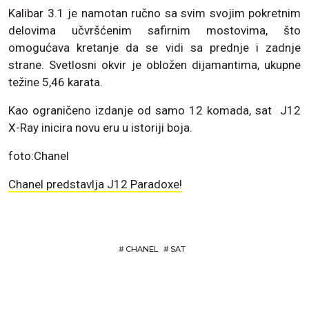
Kalibar 3.1 je namotan ručno sa svim svojim pokretnim
delovima učvršćenim safirnim mostovima, što
omogućava kretanje da se vidi sa prednje i zadnje
strane. Svetlosni okvir je obložen dijamantima, ukupne
težine 5,46 karata.
Kao ograničeno izdanje od samo 12 komada, sat J12
X-Ray inicira novu eru u istoriji boja.
foto:Chanel
Chanel predstavlja J12 Paradoxe!
#
CHANEL
#
SAT