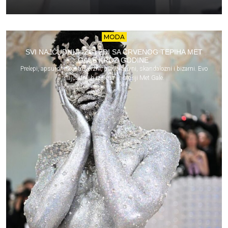
MODA
SVI NAJČUDNIJI IZGLEDI SA CRVENOG TEPIHA MET
GALE KROZ GODINE
Prelepi, apsurdni, kontroverzni, provokativni, skandalozni i bizarni. Evo
najčudnijih izgleda u istoriji Met Gale.