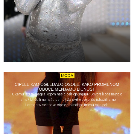
MODA
CIPELE KAO OGLEDALO OSOBE: KAKO PROMENOM
OBUĆE MENJAMO LIČNOST
U čemu leži ta magija kojom nas cipele opčinjuju? Govore li one nešto o
nama? Utiču li na našu psihu? Za svrhe ove priče istražili smo
Harrodsov sektor za cipele, poznat po imenu raj cipela.