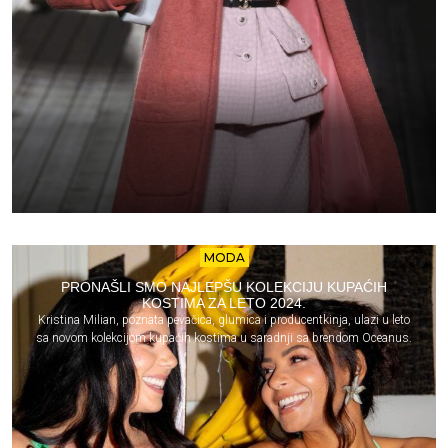
MODA
PRONAŠLI SMO NAJLEPŠU KOLEKCIJU KUPAĆIH
KOSTIMA ZA LETO 2024.
Kristina Milian, poznata pevačica, glumica i producentkinja, ulazi u leto
sa novom kolekcijom kupaćih kostima u saradnji sa brendom Oceanus.