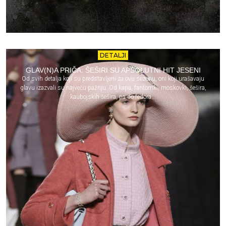
DETALJI
GLAV(N)A PRIČA: ŠEŠIRI SU APSOLUTNI HIT JESENI
Od svih detalja koji su predstavljeni za ovu sezonu, oni koji urašavaju
glavu izazvali su najveću pažnju. Od kapa, fantomki, moskovki, šešira,
kaubojskih šešira, pa do fedora...