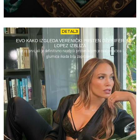
DETALJI
EVO KAKO IZGLEDA VERENIČKI PRSTEN DŽENIFER
LOPEZ IZBLIZA
Nije joj prvi, ali je definitivno najelpši prsten kojim je ova pevačica i
glumica ikada bila zaprošena.