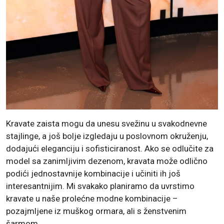
Kravate zaista mogu da unesu svežinu u svakodnevne
stajlinge, a još bolje izgledaju u poslovnom okruženju,
dodajući eleganciju i sofisticiranost. Ako se odlučite za
model sa zanimljivim dezenom, kravata može odlično
podići jednostavnije kombinacije i učiniti ih još
interesantnijim. Mi svakako planiramo da uvrstimo
kravate u naše prolećne modne kombinacije –
pozajmljene iz muškog ormara, ali s ženstvenim
šarmom.