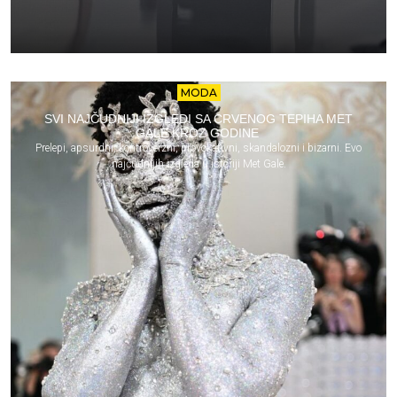
MODA
SVI NAJČUDNIJI IZGLEDI SA CRVENOG TEPIHA MET
GALE KROZ GODINE
Prelepi, apsurdni, kontroverzni, provokativni, skandalozni i bizarni. Evo
najčudnijih izgleda u istoriji Met Gale.