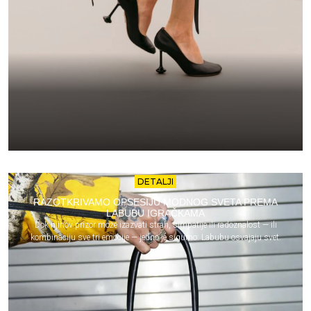
DETALJI
RAZOTKRIVAMO OPSESIJU MODNOG SVETA PREMA
LABUBU IGRAČKAMA
Dok njihov prizor može izazvati strah, simpatije ili radoznalost — ili
kombinaciju sve tri emocije — jedno je sigurno: Labubu osvajaju svet.