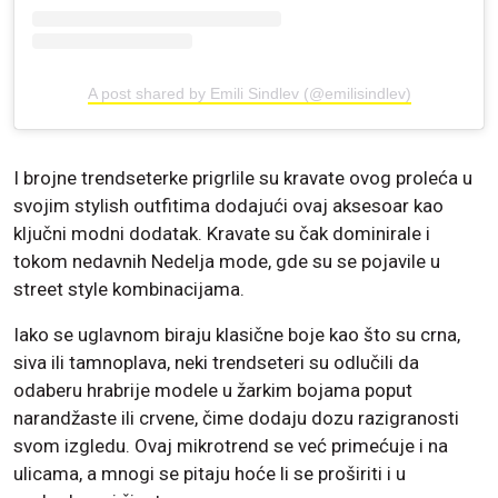
A post shared by Emili Sindlev (@emilisindlev)
I brojne trendseterke prigrlile su kravate ovog proleća u
svojim stylish outfitima dodajući ovaj aksesoar kao
ključni modni dodatak. Kravate su čak dominirale i
tokom nedavnih Nedelja mode, gde su se pojavile u
street style kombinacijama.
Iako se uglavnom biraju klasične boje kao što su crna,
siva ili tamnoplava, neki trendseteri su odlučili da
odaberu hrabrije modele u žarkim bojama poput
narandžaste ili crvene, čime dodaju dozu razigranosti
svom izgledu. Ovaj mikrotrend se već primećuje i na
ulicama, a mnogi se pitaju hoće li se proširiti i u