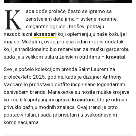
K
ada dođe proleće, često se igramo sa
ženstvenim detaljima – svilene marame,
elegantne ogrlice i broševi postaju
nezaobilazni
aksesoari
koji oplemenjuju naše košulje i
majice. Međutim, ovog proleća jedan modni dodatak
koji je tradicionalno bio rezervisan za mušku garderobu
sada je u velikom stilu u ženskim outfitima –
kravata
!
Sve je počelo kolekcijom brenda Saint Laurent za
proleće/leto 2025. godine, kada je dizajner Anthony
Vaccarello predstavio outfite inspirisane legendarnim
osnivačem brenda. Manekenke su nosile muške krojeve
koji su bili upotpunjeni upravo
kravatom
, što je odmah
privuklo pažnju modnih znalaca. Ovaj trend je brzo
postao viralan, i sada je prisutan i u svakodnevnim
kombinacijama.