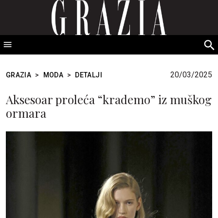
GRAZIA Srbija
S
fo
20/03/2025
GRAZIA
>
MODA
>
DETALJI
Aksesoar proleća “krademo” iz muškog
ormara