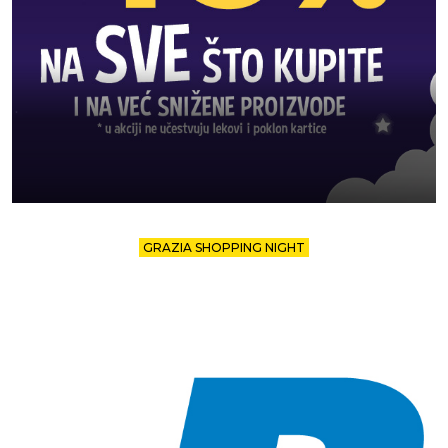
GRAZIA SHOPPING NIGHT
ŠOPING KOJI SE NE PROPUŠTA: 20% POPUSTA NA
APSOLUTNO SVE U PLANETA SPORT PRODAVNICI
U Planeta Sport prodavnici čekaju vas idealani modeli koji će osvežiti vaš
outfit i pružiti maksimalnu udobnost.