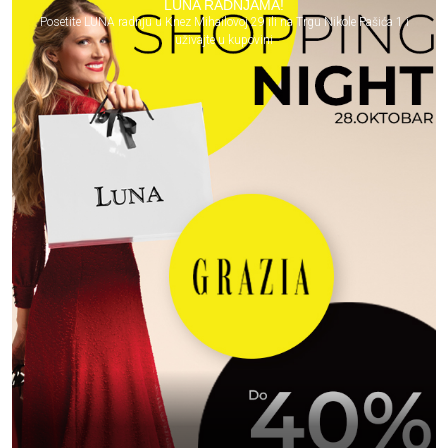
LUNA RADNJAMA!
Posetite LUNA radnju u Knez Mihailovoj 29 ili na Trgu Nikole Pašića 1 i
uživajte u kupovini