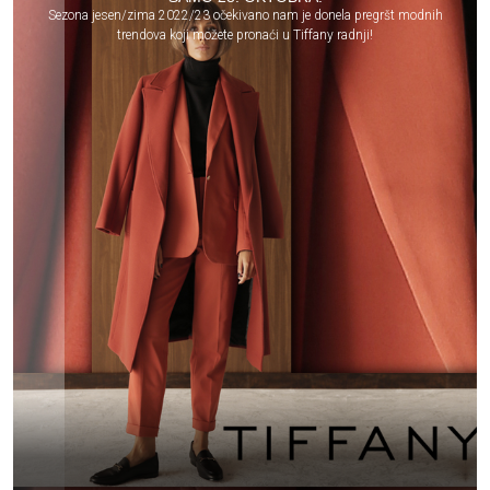
Sezona jesen/zima 2022/23 očekivano nam je donela pregršt modnih
trendova koji možete pronaći u Tiffany radnji!