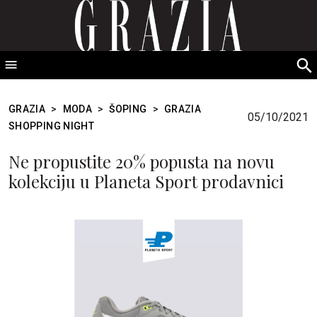
GRAZIA Srbija
S
fo
GRAZIA
>
MODA
>
ŠOPING
>
GRAZIA
05/10/2021
SHOPPING NIGHT
Ne propustite 20% popusta na novu
kolekciju u Planeta Sport prodavnici