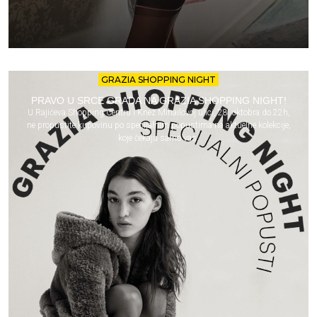
GRAZIA SHOPPING NIGHT
PRAVO U SRCE GRADA NA GRAZIA SHOPPING NIGHT!
U Rajićeva Shopping Centru i Knez Mihailovoj ulici, 28. oktobra do 22h,
ne propustite kupovinu po specijalnim popustima na aktuelne kolekcije,
koje čekaju samo vas.