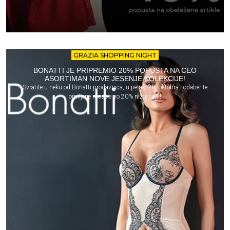
GRAZIA SHOPPING NIGHT
BONATTI JE PRIPREMIO 20% POPUSTA NA CEO
ASORTIMAN NOVE JESENJE KOLEKCIJE!
Svratite u neku od Bonatti prodavnica, u petak, 28. oktobra i odaberite
omiljene modele po 20% nižoj ceni!