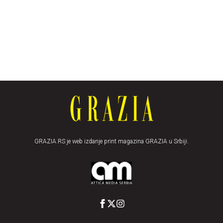
GRAZIA.RS je web izdanje print magazina GRAZIA u Srbiji.