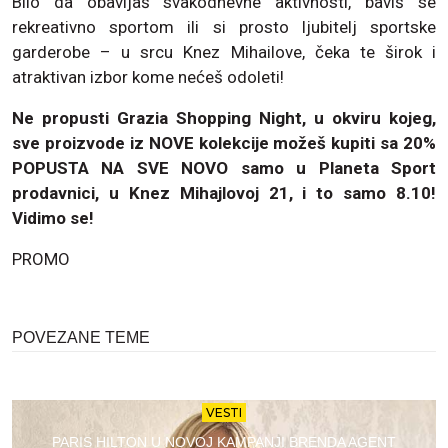
Bilo da obavljaš svakodnevne aktivnosti, baviš se
rekreativno sportom ili si prosto ljubitelj sportske
garderobe – u srcu Knez Mihailove, čeka te širok i
atraktivan izbor kome nećeš odoleti!
Ne propusti Grazia Shopping Night, u okviru kojeg,
sve proizvode iz NOVE kolekcije možeš kupiti sa 20%
POPUSTA NA SVE NOVO samo u Planeta Sport
prodavnici, u Knez Mihajlovoj 21, i to samo 8.10!
Vidimo se!
PROMO
POVEZANE TEME
VESTI
PARIS HILTON U NOVOJ KAMPANJI BRENDA AGENT