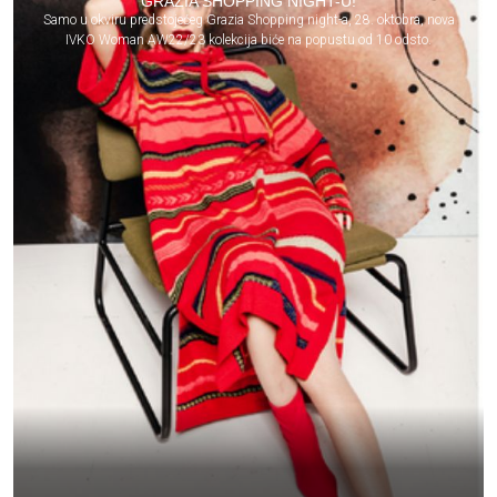
GRAZIA SHOPPING NIGHT-U!
Samo u okviru predstojećeg Grazia Shopping night-a, 28. oktobra, nova
IVKO Woman AW22/23 kolekcija biće na popustu od 10 odsto.