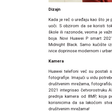
Dizajn
Kada je reč o uređaju kao što je 
uoči. S obzirom da se koristi to
škole ili razonode, veoma je važn
boja. Novi Huawei P smart 2021
Midnight Black. Samo kućište izr
ivice doprinose modernom i urba
Kamera
Huawei telefoni već su postali
fotografije. Imajući u vidu potre
društvenim mrežama, fotografišu
2021 integrisao četvorostruku AI 
prednja kamera od 8MP, koja pos
korisnicima da sa lakoćom stva
društvenim mrežama!