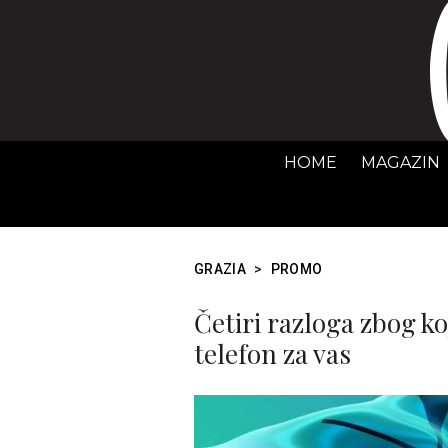
HOME
MAGAZIN
GRAZIA
>
PROMO
Četiri razloga zbog ko
telefon za vas