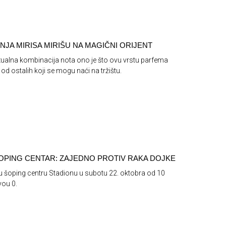
NJA MIRISA MIRIŠU NA MAGIČNI ORIJENT
zualna kombinacija nota ono je što ovu vrstu parfema
 od ostalih koji se mogu naći na tržištu.
OPING CENTAR: ZAJEDNO PROTIV RAKA DOJKE
u šoping centru Stadionu u subotu 22. oktobra od 10
vou 0.