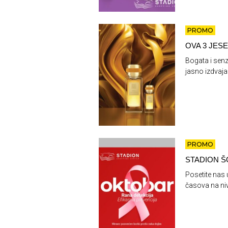
PROMO
OVA 3 JESE
Bogata i sen
jasno izdvaja
PROMO
STADION Š
Posetite nas 
časova na ni