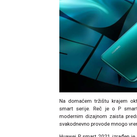
Na domaćem tržištu krajem okto
smart serije. Reč je o P smart
modernim dizajnom zaista predst
svakodnevno provode mnogo vreme
Huawei P smart 2021 izrađen je od