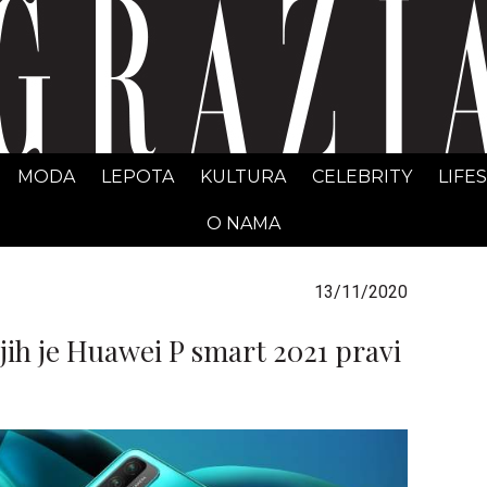
GRAZIA Srbija
MODA
LEPOTA
KULTURA
CELEBRITY
LIFE
O NAMA
13/11/2020
jih je Huawei P smart 2021 pravi