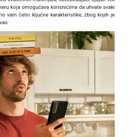
ameru koja omogućava korisnicima da uhvate svaki
mo vam četiri ključne karakteristike, zbog kojih je
vas: