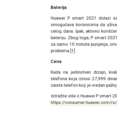
Baterija
Huawei P smart 2021 dolazi sa
omogućava korisnicima da uživaju
celog dana. Ipak, aktivno korišćenj
bateriju. Zbog toga, P smart 202
za samo 10 minuta punjenja, omo
problema.
[1]
Cena
Kada na jedinstven dizajn, kval
telefona koja iznosi 27,999 din
zaista telefon koji je vredan pažnj
Istražite više o Huawei P smart 2
https://consumer.huawei.com/rs