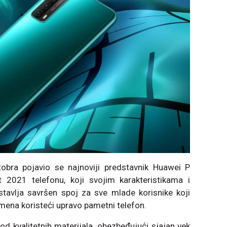
bra pojavio se najnoviji predstavnik Huawei P
 2021 telefonu, koji svojim karakteristikama i
avlja savršen spoj za sve mlade korisnike koji
na koristeći upravo pametni telefon.
 kvalitetnih materijala, obezbeđujući sjajan vek