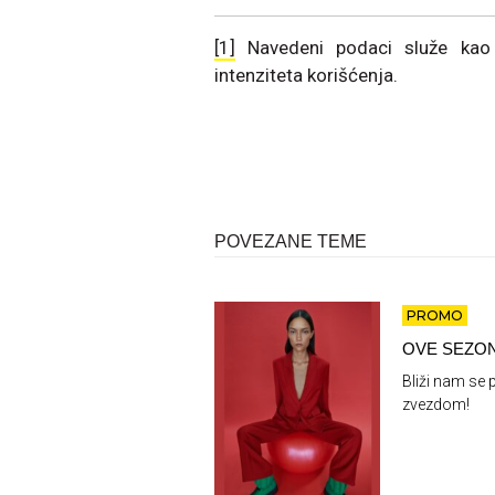
[1]
Navedeni podaci služe kao r
intenziteta korišćenja.
POVEZANE TEME
PROMO
OVE SEZO
Bliži nam se
zvezdom!