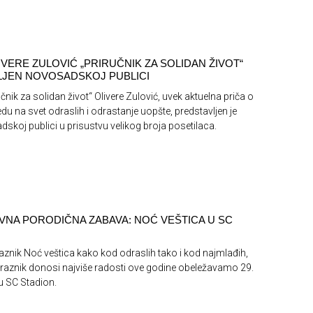
VERE ZULOVIĆ „PRIRUČNIK ZA SOLIDAN ŽIVOT“
JEN NOVOSADSKOJ PUBLICI
nik za solidan život“ Olivere Zulović, uvek aktuelna priča o
du na svet odraslih i odrastanje uopšte, predstavljen je
skoj publici u prisustvu velikog broja posetilaca.
NA PORODIČNA ZABAVA: NOĆ VEŠTICA U SC
znik Noć veštica kako kod odraslih tako i kod najmlađih,
praznik donosi najviše radosti ove godine obeležavamo 29.
 u SC Stadion.