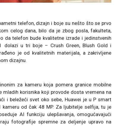
pametni telefon, dizajn i boje su nešto što se prvo
kom celog dana, bilo da je zbog posla, fakulteta,
o da telefon bude kvalitetne izrade i jedinstvenih
 dolazi u tri boje – Crush Green, Blush Gold i
ađeno je od kvalitetnih materijala, a zakrivljene
nom dizajnu.
 sinonim za kameru koja pomera granice mobilne
be mladih korisnika koji provode dosta vremena na
ći i beležeći svet oko sebe, Huawei je u P smart
kameru od čak 48 MP. Za ljubitelje selfija, tu je
eduje AI funkciju ulepšavanja, omogućavajući
raju fotografije spremne za deljenje upravo na