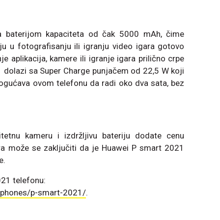
 baterijom kapaciteta od čak 5000 mAh, čime
 u fotografisanju ili igranju video igara gotovo
e aplikacija, kamere ili igranje igara prilično crpe
1 dolazi sa Super Charge punjačem od 22,5 W koji
gućava ovom telefonu da radi oko dva sata, bez
itetnu kameru i izdržljivu bateriju dodate cenu
ara može se zaključiti da je Huawei P smart 2021
e.
021 telefonu:
/phones/p-smart-2021/
.