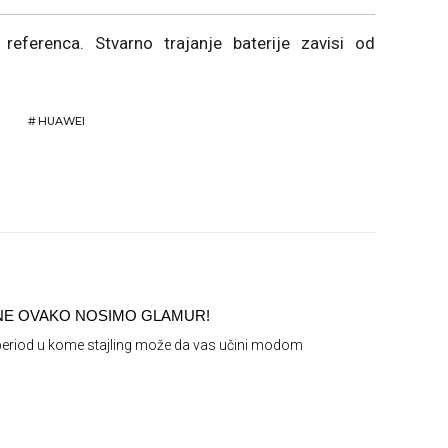
eferenca. Stvarno trajanje baterije zavisi od
#
HUAWEI
NE OVAKO NOSIMO GLAMUR!
 period u kome stajling može da vas učini modom