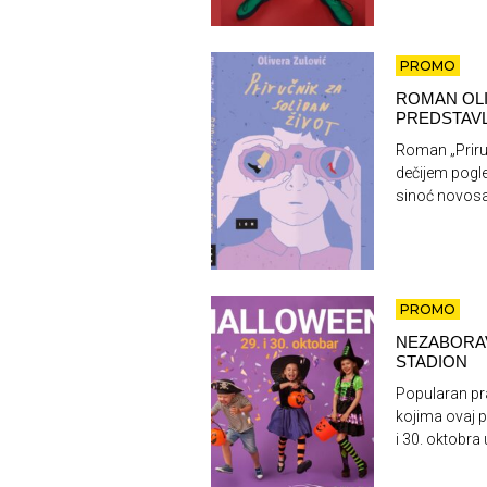
PROMO
ROMAN OLI
PREDSTAVL
Roman „Priruč
dečijem pogle
sinoć novosad
PROMO
NEZABORAV
STADION
Popularan pra
kojima ovaj 
i 30. oktobra