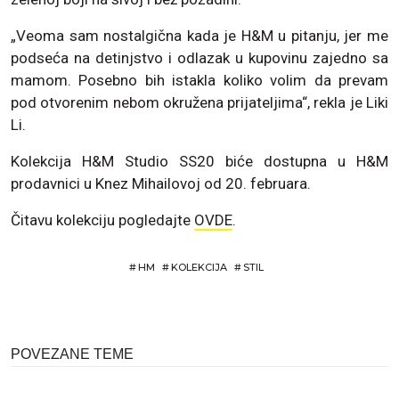
„Veoma sam nostalgična kada je H&M u pitanju, jer me
podseća na detinjstvo i odlazak u kupovinu zajedno sa
mamom. Posebno bih istakla koliko volim da prevam
pod otvorenim nebom okružena prijateljima“, rekla je Liki
Li.
Kolekcija H&M Studio SS20 biće dostupna u H&M
prodavnici u Knez Mihailovoj od 20. februara.
Čitavu kolekciju pogledajte
OVDE
.
#
HM
#
KOLEKCIJA
#
STIL
POVEZANE TEME