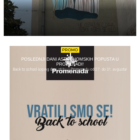
PROMO
POSLEDNJI DANI ASTRONOMSKIH POPUSTA U
PROMENADI!
Back to school šoping dani stižu u Promenadu od 27. do 31. avgusta!