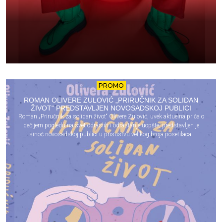
PROMO
ROMAN OLIVERE ZULOVIĆ „PRIRUČNIK ZA SOLIDAN
ŽIVOT“ PREDSTAVLJEN NOVOSADSKOJ PUBLICI
Roman „Priručnik za solidan život“ Olivere Zulović, uvek aktuelna priča o
dečijem pogledu na svet odraslih i odrastanje uopšte, predstavljen je
sinoć novosadskoj publici u prisustvu velikog broja posetilaca.