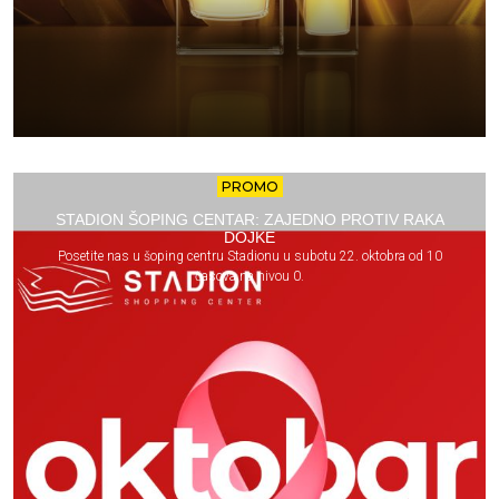
PROMO
STADION ŠOPING CENTAR: ZAJEDNO PROTIV RAKA
DOJKE
Posetite nas u šoping centru Stadionu u subotu 22. oktobra od 10
časova na nivou 0.