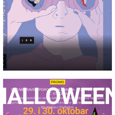
PROMO
NEZABORAVNA PORODIČNA ZABAVA: NOĆ VEŠTICA U
SC STADION
Popularan praznik Noć veštica kako kod odraslih tako i kod najmlađih,
kojima ovaj praznik donosi najviše radosti ove godine obeležavamo 29. i
30. oktobra u SC Stadion.