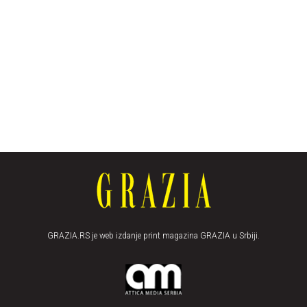
GRAZIA.RS je web izdanje print magazina GRAZIA u Srbiji.