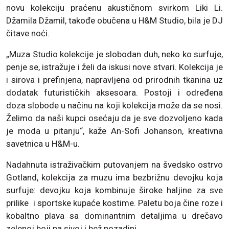
novu kolekciju praćenu akustičnom svirkom Liki Li.
Džamila Džamil, takođe obučena u H&M Studio, bila je DJ
čitave noći.
„Muza Studio kolekcije je slobodan duh, neko ko surfuje,
penje se, istražuje i želi da iskusi nove stvari. Kolekcija je
i sirova i prefinjena, napravljena od prirodnih tkanina uz
dodatak futurističkih aksesoara. Postoji i određena
doza slobode u načinu na koji kolekcija može da se nosi.
Želimo da naši kupci osećaju da je sve dozvoljeno kada
je moda u pitanju“, kaže An-Sofi Johanson, kreativna
savetnica u H&M-u.
Nadahnuta istraživačkim putovanjem na švedsko ostrvo
Gotland, kolekcija za muzu ima bezbrižnu devojku koja
surfuje: devojku koja kombinuje široke haljine za sve
prilike i sportske kupaće kostime. Paletu boja čine roze i
kobaltno plava sa dominantnim detaljima u drečavo
zelenoj boji na sivoj i bež pozadini.