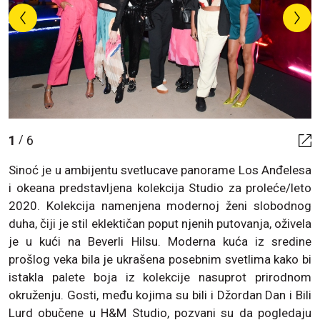
1
6
/
Sinoć je u ambijentu svetlucave panorame Los Anđelesa
i okeana predstavljena kolekcija Studio za proleće/leto
2020. Kolekcija namenjena modernoj ženi slobodnog
duha, čiji je stil eklektičan poput njenih putovanja, oživela
je u kući na Beverli Hilsu. Moderna kuća iz sredine
prošlog veka bila je ukrašena posebnim svetlima kako bi
istakla palete boja iz kolekcije nasuprot prirodnom
okruženju. Gosti, među kojima su bili i Džordan Dan i Bili
Lurd obučene u H&M Studio, pozvani su da pogledaju