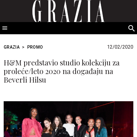
GRAZIA Srbija
S
fo
12/02/2020
GRAZIA
>
PROMO
H&M predstavio studio kolekciju za
proleće/leto 2020 na događaju na
Beverli Hilsu