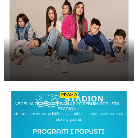
PROMO
NEDELJA 28. AVGUST DAN JE POSEBNIH POPUSTA U
STADIONU!
Letnji raspust se polako bliži kraju i puni lepih utisaka krećemo u novu
školsku godinu.