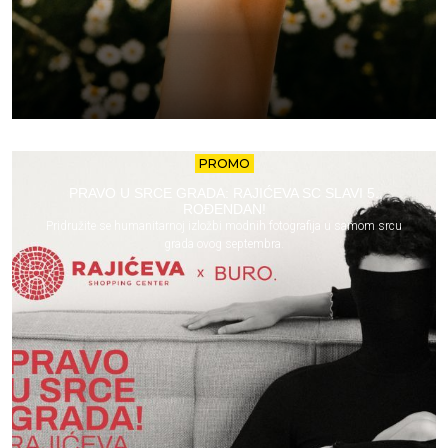
PROMO
PRAVO U SRCE GRADA: RAJIĆEVA SC SLAVI 5.
ROĐENDAN!
Pridružite se humanitarnoj izložbi modnih fotografija u samom srcu
grada ovog septembra.