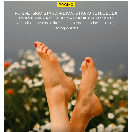
PROMO
PO SVETSKIM STANDARDIMA: STIGAO JE NAJBOLJI
PRIRUČNIK ZA PEDIKIR NA DOMAĆEM TRŽIŠTU
Samo ako posvećeno i ozbiljno pristupimo temi dobićemo uslugu
visokog kvaliteta.