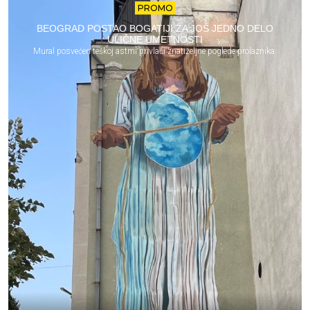
PROMO
BEOGRAD POSTAO BOGATIJI ZA JOŠ JEDNO DELO
ULIČNE UMETNOSTI
Mural posvećen teškoj astmi privlači znatiželjne poglede prolaznika.