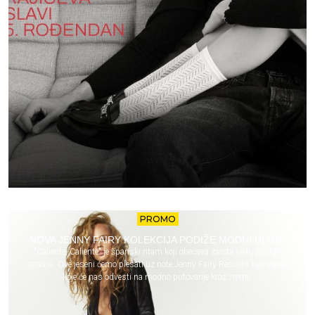
PROMO
NOVA JENNY FAIRY KOLEKCIJA PODIŽE MODNI ULOG!
"Caliente, Caliente" je španski ritam koji obećava zaista vrelu jesenju
sezonu. Ove jeseni ćemo plesati uz note Jenny Fairy Records kampanje,
koje će nas odvesti na modno putovanje kroz vreme.