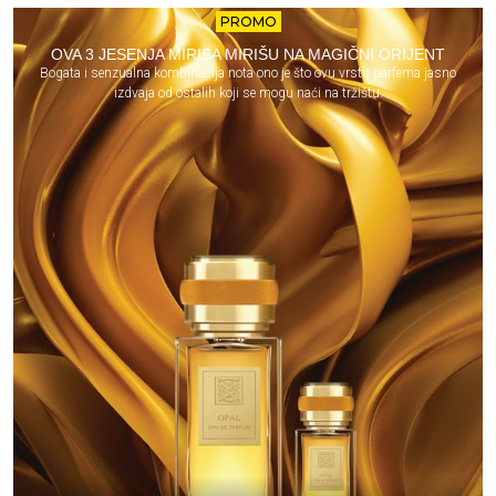
PROMO
OVA 3 JESENJA MIRISA MIRIŠU NA MAGIČNI ORIJENT
Bogata i senzualna kombinacija nota ono je što ovu vrstu parfema jasno
izdvaja od ostalih koji se mogu naći na tržištu.