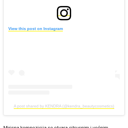
View this post on Instagram
A post shared by KENDRA (@kendra_beautycosmetics)
Mirisna kompozicija se otvara citrusnim i voćnim