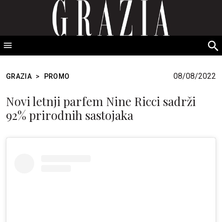
GRAZIA Srbija
S
fo
08/08/2022
GRAZIA
>
PROMO
Novi letnji parfem Nine Ricci sadrži
92% prirodnih sastojaka