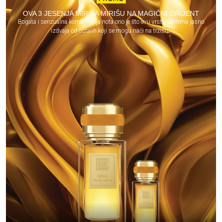
OVA 3 JESENJA MIRISA MIRIŠU NA MAGIČNI ORIJENT
Bogata i senzualna kombinacija nota ono je što ovu vrstu parfema jasno
izdvaja od ostalih koji se mogu naći na tržištu.