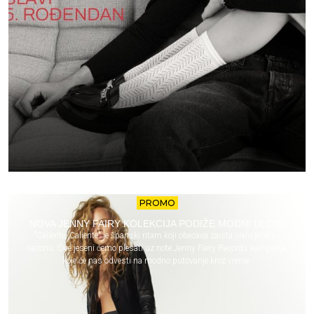
PROMO
NOVA JENNY FAIRY KOLEKCIJA PODIŽE MODNI ULOG!
"Caliente, Caliente" je španski ritam koji obećava zaista vrelu jesenju
sezonu. Ove jeseni ćemo plesati uz note Jenny Fairy Records kampanje,
koje će nas odvesti na modno putovanje kroz vreme.