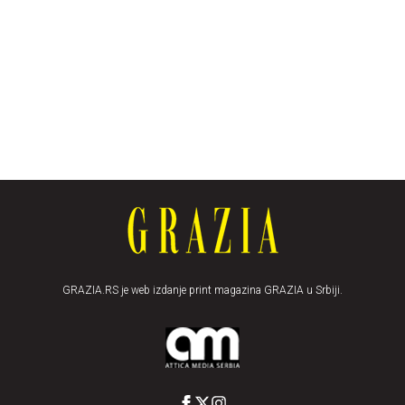
GRAZIA.RS je web izdanje print magazina GRAZIA u Srbiji.