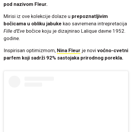
pod nazivom Fleur.
Mirisi iz ove kolekcije dolaze u
prepoznatljivim
bočicama u obliku jabuke
kao savremena intrepretacija
Fille d’Eve
bočice koju je dizajnirao Lalique davne 1952.
godine.
Inspirisan optimizmom,
Nina Fleur
je novi
voćno-cvetni
parfem koji sadrži 92% sastojaka prirodnog porekla.