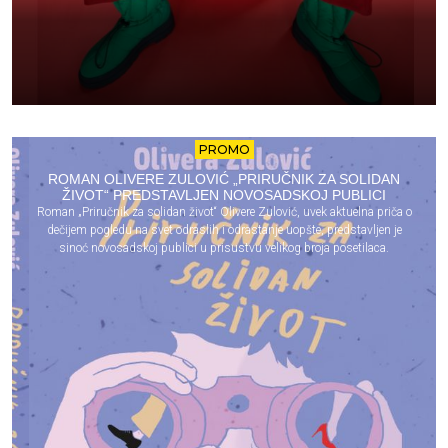
PROMO
ROMAN OLIVERE ZULOVIĆ „PRIRUČNIK ZA SOLIDAN
ŽIVOT“ PREDSTAVLJEN NOVOSADSKOJ PUBLICI
Roman „Priručnik za solidan život“ Olivere Zulović, uvek aktuelna priča o
dečijem pogledu na svet odraslih i odrastanje uopšte, predstavljen je
sinoć novosadskoj publici u prisustvu velikog broja posetilaca.