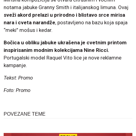
notama jabuke Granny Smith i italijanskog limuna. Ovaj
sveži akord prelazi u prirodno i blistavo srce mirisa
nara i cveta narandže
, postavljeno na bazu koja spaja
“meki” mošus i kedar.
Bočica u obliku jabuke ukrašena je cvetnim printom
inspirisanim modnim kolekcijama Nine Ricci.
Portugalski model Raquel Vito lice je nove reklamne
kampanje.
Tekst: Promo
Foto: Promo
POVEZANE TEME