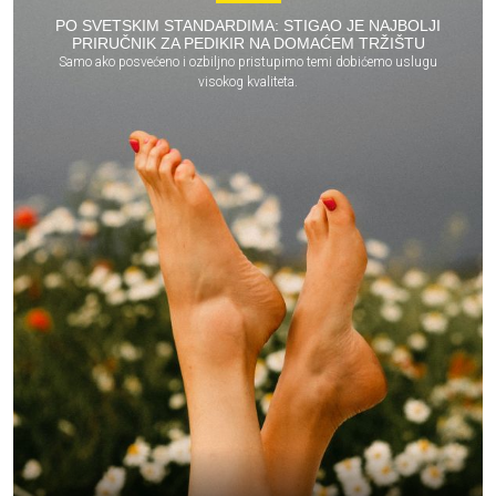
PO SVETSKIM STANDARDIMA: STIGAO JE NAJBOLJI
PRIRUČNIK ZA PEDIKIR NA DOMAĆEM TRŽIŠTU
Samo ako posvećeno i ozbiljno pristupimo temi dobićemo uslugu
visokog kvaliteta.