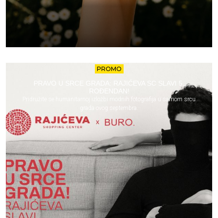
PROMO
PRAVO U SRCE GRADA: RAJIĆEVA SC SLAVI 5.
ROĐENDAN!
Pridružite se humanitarnoj izložbi modnih fotografija u samom srcu
grada ovog septembra.