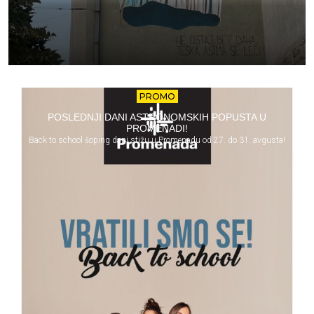
PROMO
POSLEDNJI DANI ASTRONOMSKIH POPUSTA U
PROMENADI!
Back to school šoping dani stižu u Promenadu od 27. do 31. avgusta!