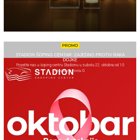
PROMO
STADION ŠOPING CENTAR: ZAJEDNO PROTIV RAKA
DOJKE
Posetite nas u šoping centru Stadionu u subotu 22. oktobra od 10
časova na nivou 0.