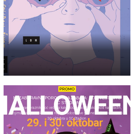
PROMO
NEZABORAVNA PORODIČNA ZABAVA: NOĆ VEŠTICA U
SC STADION
Popularan praznik Noć veštica kako kod odraslih tako i kod najmlađih,
kojima ovaj praznik donosi najviše radosti ove godine obeležavamo 29. i
30. oktobra u SC Stadion.