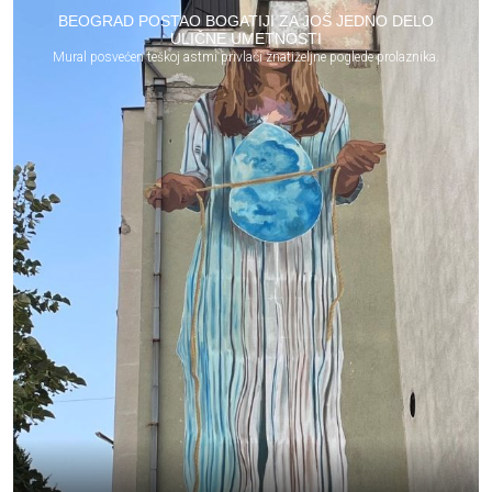
BEOGRAD POSTAO BOGATIJI ZA JOŠ JEDNO DELO
ULIČNE UMETNOSTI
Mural posvećen teškoj astmi privlači znatiželjne poglede prolaznika.