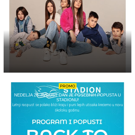
PROMO
NEDELJA 28. AVGUST DAN JE POSEBNIH POPUSTA U
STADIONU!
Letnji raspust se polako bliži kraju i puni lepih utisaka krećemo u novu
školsku godinu.