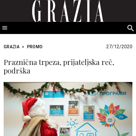
GRAZIA Srbija
S
fo
27/12/2020
GRAZIA
>
PROMO
Praznična trpeza, prijateljska reč,
podrška