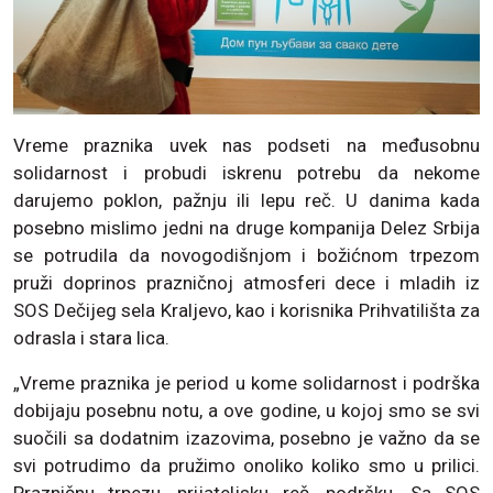
Vreme praznika uvek nas podseti na međusobnu
solidarnost i probudi iskrenu potrebu da nekome
darujemo poklon, pažnju ili lepu reč. U danima kada
posebno mislimo jedni na druge kompanija Delez Srbija
se potrudila da novogodišnjom i božićnom trpezom
pruži doprinos prazničnoj atmosferi dece i mladih iz
SOS Dečijeg sela Kraljevo, kao i korisnika Prihvatilišta za
odrasla i stara lica.
„Vreme praznika je period u kome solidarnost i podrška
dobijaju posebnu notu, a ove godine, u kojoj smo se svi
suočili sa dodatnim izazovima, posebno je važno da se
svi potrudimo da pružimo onoliko koliko smo u prilici.