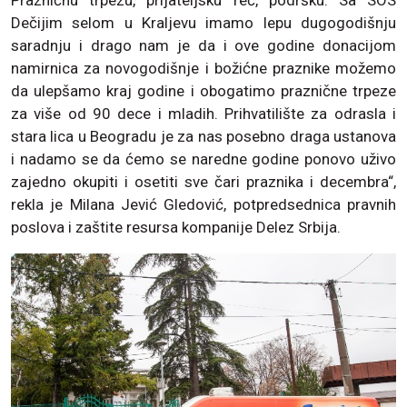
Prazničnu trpezu, prijateljsku reč, podršku. Sa SOS
Dečijim selom u Kraljevu imamo lepu dugogodišnju
saradnju i drago nam je da i ove godine donacijom
namirnica za novogodišnje i božićne praznike možemo
da ulepšamo kraj godine i obogatimo praznične trpeze
za više od 90 dece i mladih. Prihvatilište za odrasla i
stara lica u Beogradu je za nas posebno draga ustanova
i nadamo se da ćemo se naredne godine ponovo uživo
zajedno okupiti i osetiti sve čari praznika i decembra“,
rekla je Milana Jević Gledović, potpredsednica pravnih
poslova i zaštite resursa kompanije Delez Srbija.