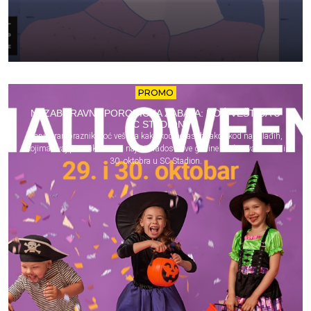
PROMO
NEZABORAVNA PORODIČNA ZABAVA: NOĆ VEŠTICA U
SC STADION
Popularan praznik Noć veštica kako kod odraslih tako i kod najmlađih,
kojima ovaj praznik donosi najviše radosti ove godine obeležavamo 29. i
30. oktobra u SC Stadion.