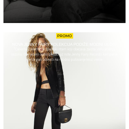
PROMO
NOVA JENNY FAIRY KOLEKCIJA PODIŽE MODNI ULOG!
"Caliente, Caliente" je španski ritam koji obećava zaista vrelu jesenju
sezonu. Ove jeseni ćemo plesati uz note Jenny Fairy Records kampanje,
koje će nas odvesti na modno putovanje kroz vreme.