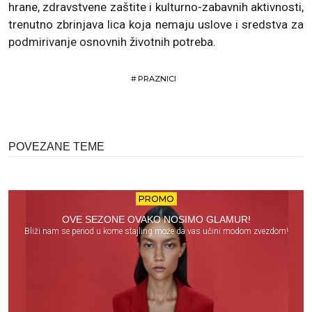
hrane, zdravstvene zaštite i kulturno-zabavnih aktivnosti,
trenutno zbrinjava lica koja nemaju uslove i sredstva za
podmirivanje osnovnih životnih potreba.
#
PRAZNICI
POVEZANE TEME
PROMO
OVE SEZONE OVAKO NOSIMO GLAMUR!
Bliži nam se period u kome stajling može da vas učini modom zvezdom!