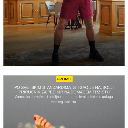
PROMO
PO SVETSKIM STANDARDIMA: STIGAO JE NAJBOLJI
PRIRUČNIK ZA PEDIKIR NA DOMAĆEM TRŽIŠTU
Samo ako posvećeno i ozbiljno pristupimo temi dobićemo uslugu
visokog kvaliteta.