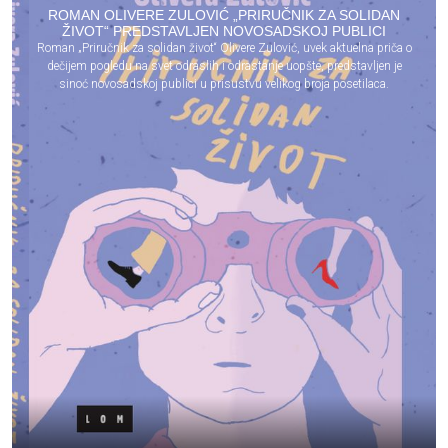
ROMAN OLIVERE ZULOVIĆ „PRIRUČNIK ZA SOLIDAN
ŽIVOT“ PREDSTAVLJEN NOVOSADSKOJ PUBLICI
Roman „Priručnik za solidan život“ Olivere Zulović, uvek aktuelna priča o
dečijem pogledu na svet odraslih i odrastanje uopšte, predstavljen je
sinoć novosadskoj publici u prisustvu velikog broja posetilaca.