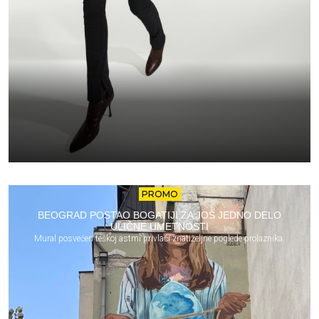
PROMO
BEOGRAD POSTAO BOGATIJI ZA JOŠ JEDNO DELO
ULIČNE UMETNOSTI
Mural posvećen teškoj astmi privlači znatiželjne poglede prolaznika.