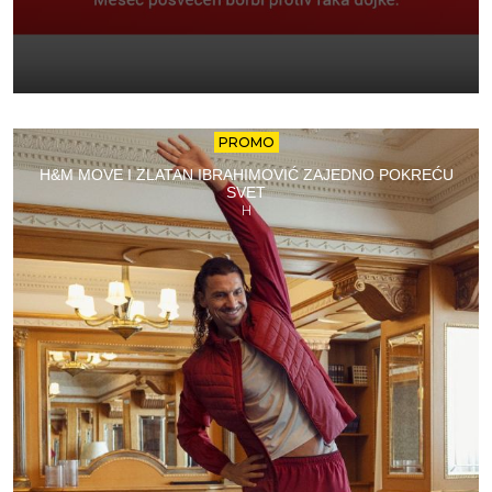
PROMO
H&M MOVE I ZLATAN IBRAHIMOVIĆ ZAJEDNO POKREĆU
SVET
H