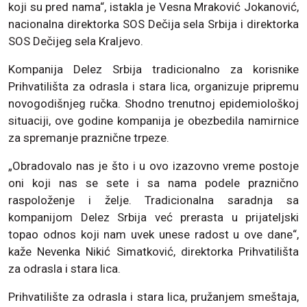
koji su pred nama“, istakla je Vesna Mraković Jokanović,
nacionalna direktorka SOS Dečija sela Srbija i direktorka
SOS Dečijeg sela Kraljevo.
Kompanija Delez Srbija tradicionalno za korisnike
Prihvatilišta za odrasla i stara lica, organizuje pripremu
novogodišnjeg ručka. Shodno trenutnoj epidemiološkoj
situaciji, ove godine kompanija je obezbedila namirnice
za spremanje praznične trpeze.
„Obradovalo nas je što i u ovo izazovno vreme postoje
oni koji nas se sete i sa nama podele praznično
raspoloženje i želje. Tradicionalna saradnja sa
kompanijom Delez Srbija već prerasta u prijateljski
topao odnos koji nam uvek unese radost u ove dane“,
kaže Nevenka Nikić Simatković, direktorka Prihvatilišta
za odrasla i stara lica.
Prihvatilište za odrasla i stara lica, pružanjem smeštaja,