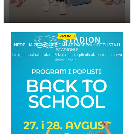
PROMO
NEDELJA 28. AVGUST DAN JE POSEBNIH POPUSTA U
STADIONU!
Letnji raspust se polako bliži kraju i puni lepih utisaka krećemo u novu
školsku godinu.