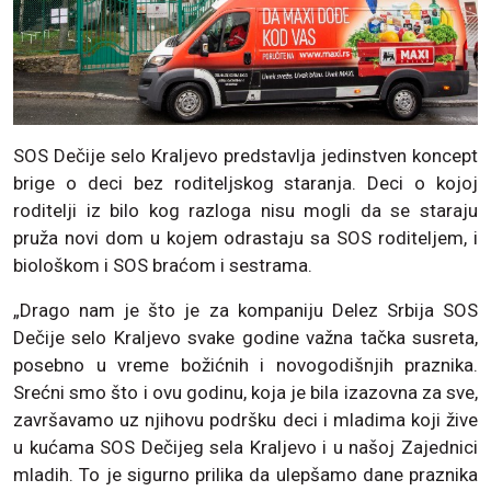
SOS Dečije selo Kraljevo predstavlja jedinstven koncept
brige o deci bez roditeljskog staranja. Deci o kojoj
roditelji iz bilo kog razloga nisu mogli da se staraju
pruža novi dom u kojem odrastaju sa SOS roditeljem, i
biološkom i SOS braćom i sestrama.
„Drago nam je što je za kompaniju Delez Srbija SOS
Dečije selo Kraljevo svake godine važna tačka susreta,
posebno u vreme božićnih i novogodišnjih praznika.
Srećni smo što i ovu godinu, koja je bila izazovna za sve,
završavamo uz njihovu podršku deci i mladima koji žive
u kućama SOS Dečijeg sela Kraljevo i u našoj Zajednici
mladih. To je sigurno prilika da ulepšamo dane praznika