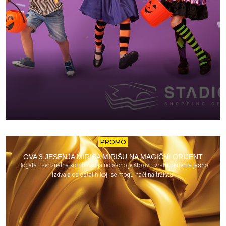
PROMO
OVA 3 JESENJA MIRISA MIRIŠU NA MAGIČNI ORIJENT
Bogata i senzualna kombinacija nota ono je što ovu vrstu parfema jasno
izdvaja od ostalih koji se mogu naći na tržištu.