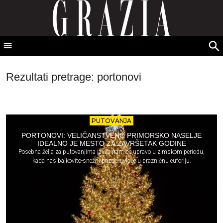
GRAZIA Srbija
S
fo
grazia.rs - Rezultati pretrage: portonovi
Rezultati pretrage:
portonovi
PUTOVANJA
PORTONOVI: VELIČANSTVENO PRIMORSKO NASELJE
IDEALNO JE MESTO ZA ZAVRŠETAK GODINE
Posebna želja za putovanjima javlja nam se upravo u zimskom periodu,
kada nas bajkovito-snežni prizori uvlače u prazničnu euforiju.