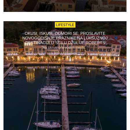
LIFESTYLE
OKUSI, ISKUSI, ODMORI SE: PROSLAVITE
NOVOGODIŠNJE PRAZNIKE NA LUKSUZNOJ
DESTINACIJI U STILU DŽULIJE ROBERTS
"Na skriveno te vodim mesto..."