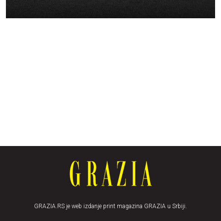
GRAZIA.RS je web izdanje print magazina GRAZIA u Srbiji.