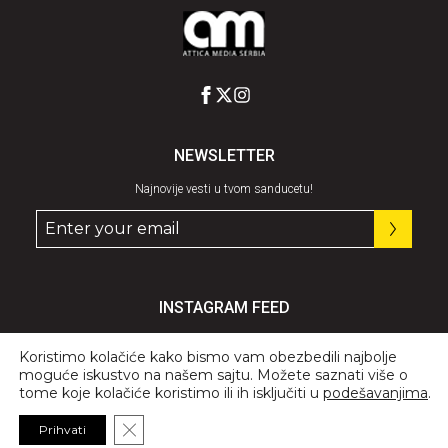
NEWSLETTER
Najnovije vesti u tvom sanducetu!
INSTAGRAM FEED
Pratite nas
@graziaserbia
Koristimo kolačiće kako bismo vam obezbedili najbolje
moguće iskustvo na našem sajtu. Možete saznati više o
tome koje kolačiće koristimo ili ih isključiti u
podešavanjima
.
Close GDPR Cookie Banner
Prihvati
© 2026 All Rights Reserved, GRAZIA.