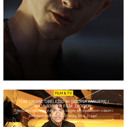
FILM & TV
TOM CRUISE OBELEŽIO 46 GODINA KARIJERE I
NAJAVIO NOVI FILM „DIGGER“
Tom Cruise proslavio je 46 godina karijere retrospektivnim videom i
predstavio prve kadrove iz novog filma „Digger“.