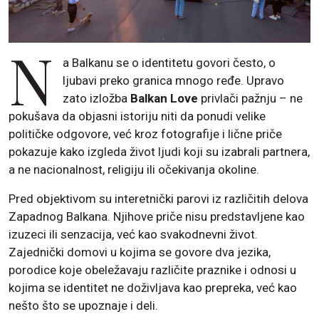
N
a Balkanu se o identitetu govori često, o
ljubavi preko granica mnogo ređe. Upravo
zato izložba
Balkan Love
privlači pažnju – ne
pokušava da objasni istoriju niti da ponudi velike
političke odgovore, već kroz fotografije i lične priče
pokazuje kako izgleda život ljudi koji su izabrali partnera,
a ne nacionalnost, religiju ili očekivanja okoline.
Pred objektivom su interetnički parovi iz različitih delova
Zapadnog Balkana. Njihove priče nisu predstavljene kao
izuzeci ili senzacija, već kao svakodnevni život.
Zajednički domovi u kojima se govore dva jezika,
porodice koje obeležavaju različite praznike i odnosi u
kojima se identitet ne doživljava kao prepreka, već kao
nešto što se upoznaje i deli.