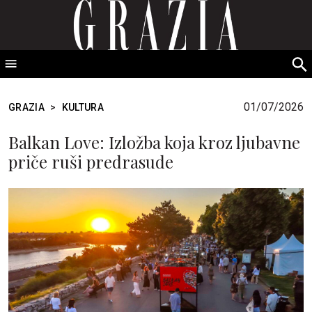
GRAZIA Srbija
S
fo
01/07/2026
GRAZIA
>
KULTURA
Balkan Love: Izložba koja kroz ljubavne
priče ruši predrasude