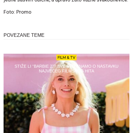
Foto: Promo
POVEZANE TEME
FILM & TV
STIŽE LI “BARBIE 2”? SVE ŠTO ZNAMO O NASTAVKU
NAJVEĆEG FILMSKOG HITA