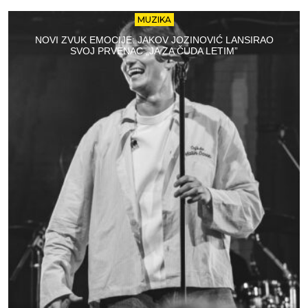
MUZIKA
NOVI ZVUK EMOCIJE: JAKOV JOZINOVIĆ LANSIRAO
SVOJ PRVENAC „JA ZA ČUDA LETIM”