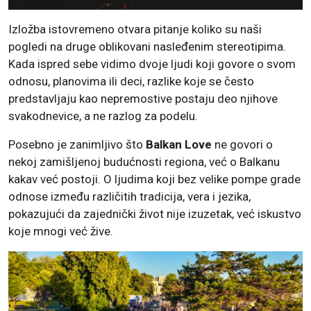
Izložba istovremeno otvara pitanje koliko su naši
pogledi na druge oblikovani nasleđenim stereotipima.
Kada ispred sebe vidimo dvoje ljudi koji govore o svom
odnosu, planovima ili deci, razlike koje se često
predstavljaju kao nepremostive postaju deo njihove
svakodnevice, a ne razlog za podelu.
Posebno je zanimljivo što
Balkan Love
ne govori o
nekoj zamišljenoj budućnosti regiona, već o Balkanu
kakav već postoji. O ljudima koji bez velike pompe grade
odnose između različitih tradicija, vera i jezika,
pokazujući da zajednički život nije izuzetak, već iskustvo
koje mnogi već žive.