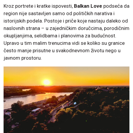
Kroz portrete i kratke ispovesti,
Balkan Love
podseća da
region nije sastavljen samo od političkih narativa i
istorijskih podela. Postoje i priče koje nastaju daleko od
naslovnih strana – u zajedničkim doručcima, porodičnim
okupljanjima, selidbama i planovima za budućnost.
Upravo u tim malim trenucima vidi se koliko su granice
često manje prisutne u svakodnevnom životu nego u
javnom prostoru.