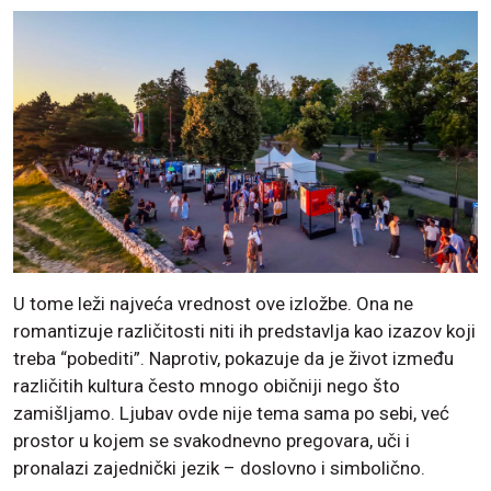
U tome leži najveća vrednost ove izložbe. Ona ne
romantizuje različitosti niti ih predstavlja kao izazov koji
treba “pobediti”. Naprotiv, pokazuje da je život između
različitih kultura često mnogo običniji nego što
zamišljamo. Ljubav ovde nije tema sama po sebi, već
prostor u kojem se svakodnevno pregovara, uči i
pronalazi zajednički jezik – doslovno i simbolično.