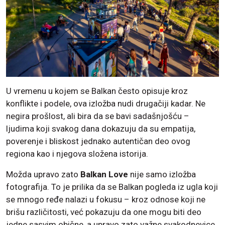
U vremenu u kojem se Balkan često opisuje kroz
konflikte i podele, ova izložba nudi drugačiji kadar. Ne
negira prošlost, ali bira da se bavi sadašnjošću –
ljudima koji svakog dana dokazuju da su empatija,
poverenje i bliskost jednako autentičan deo ovog
regiona kao i njegova složena istorija.
Možda upravo zato
Balkan Love
nije samo izložba
fotografija. To je prilika da se Balkan pogleda iz ugla koji
se mnogo ređe nalazi u fokusu – kroz odnose koji ne
brišu različitosti, već pokazuju da one mogu biti deo
jedne sasvim obične, a upravo zato važne svakodnevice.