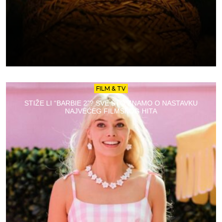
FILM & TV
STIŽE LI “BARBIE 2”? SVE ŠTO ZNAMO O NASTAVKU
NAJVEĆEG FILMSKOG HITA