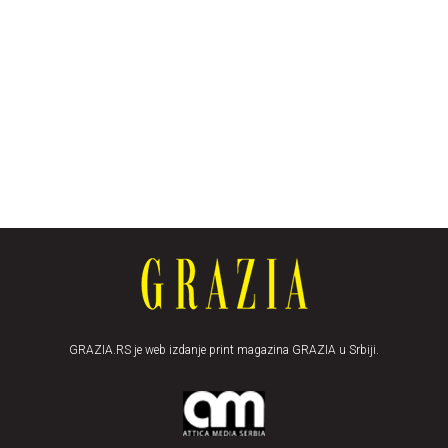
GRAZIA.RS je web izdanje print magazina GRAZIA u Srbiji.