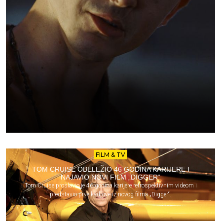
FILM & TV
TOM CRUISE OBELEŽIO 46 GODINA KARIJERE I
NAJAVIO NOVI FILM „DIGGER“
Tom Cruise proslavio je 46 godina karijere retrospektivnim videom i
predstavio prve kadrove iz novog filma „Digger“.