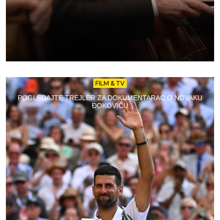
FILM & TV
POGLEDAJTE TREJLER ZA DOKUMENTARAC O NOVAKU
ĐOKOVIĆU