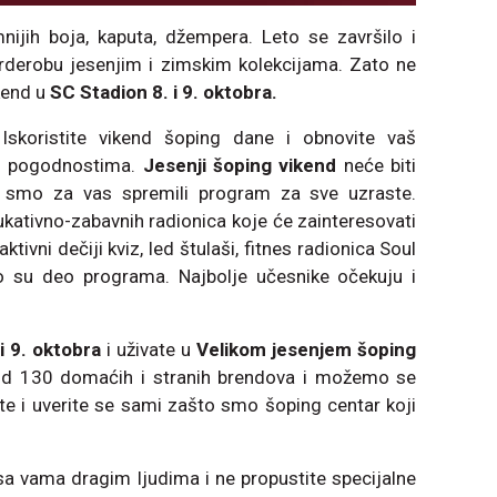
nijih boja, kaputa, džempera. Leto se završilo i
derobu jesenjim i zimskim kolekcijama. Zato ne
ikend u
SC Stadion 8. i 9. oktobra.
Iskoristite vikend šoping dane i obnovite vaš
i pogodnostima.
Jesenji šoping vikend
neće biti
smo za vas spremili program za sve uzraste.
ukativno-zabavnih radionica koje će zainteresovati
tivni dečiji kviz, led štulaši, fitnes radionica Soul
o su deo programa. Najbolje učesnike očekuju i
 i 9. oktobra
i uživate u
Velikom jesenjem šoping
d 130 domaćih i stranih brendova i možemo se
te i uverite se sami zašto smo šoping centar koji
e sa vama dragim ljudima i ne propustite specijalne