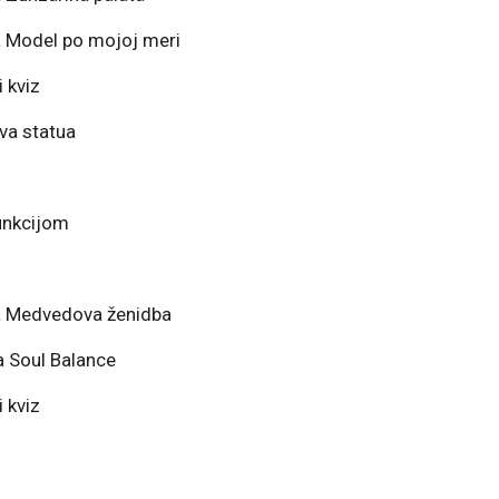
 Model po mojoj meri
 kviz
iva statua
unkcijom
a Medvedova ženidba
a Soul Balance
 kviz