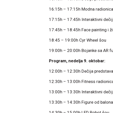
16:15h – 17:15h Modna radionica
17:15h – 17:45h Interaktivni dečiji
17:45h – 18:45h Face painting i ž
18:45 – 19:00h Cyr Wheel šou
19:00h – 20:00h Bojanke sa AR f
Program, nedelja 9. oktobar:
12:00h – 12:30h Dečija predstav
12:30h – 13:00h Fitness radionic
13:00h – 13:30h Interaktivni dečiji
13:30h – 14:30h Figure od balona
14:30h – 15:00h LED Robot šou