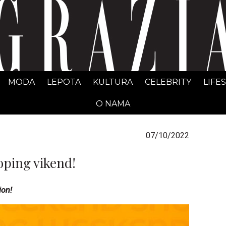
GRAZIA Srbija
MODA
LEPOTA
KULTURA
CELEBRITY
LIFE
O NAMA
07/10/2022
 šoping vikend!
ion!