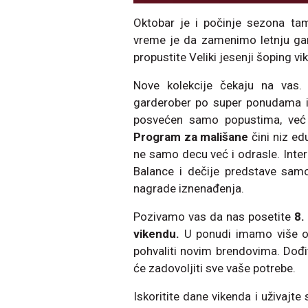
Oktobar je i počinje sezona tam
vreme je da zamenimo letnju gar
propustite Veliki jesenji šoping v
Nove kolekcije čekaju na vas. 
garderober po super ponudama 
posvećen samo popustima, već 
Program za mališane
čini niz ed
ne samo decu već i odrasle. Interak
Balance i dečije predstave sam
nagrade iznenađenja.
Pozivamo vas da nas posetite
8.
vikendu.
U ponudi imamo više o
pohvaliti novim brendovima. Dođi
će zadovoljiti sve vaše potrebe.
Iskoritite dane vikenda i uživajt