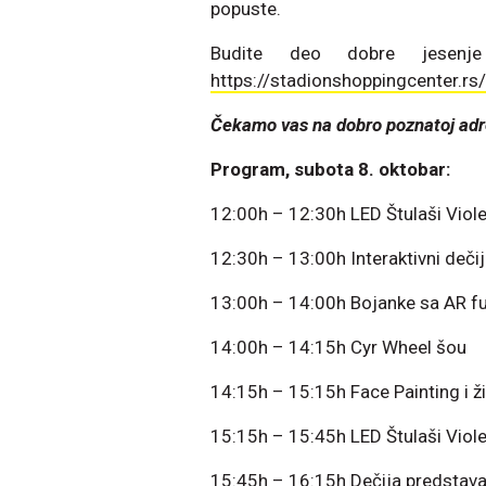
popuste.
Budite deo dobre jesenje
https://stadionshoppingcenter.rs/
Čekamo vas na dobro poznatoj adre
Program, subota 8. oktobar:
12:00h – 12:30h LED Štulaši Viole
12:30h – 13:00h Interaktivni dečiji
13:00h – 14:00h Bojanke sa AR f
14:00h – 14:15h Cyr Wheel šou
14:15h – 15:15h Face Painting i ž
15:15h – 15:45h LED Štulaši Viole
15:45h – 16:15h Dečija predstava