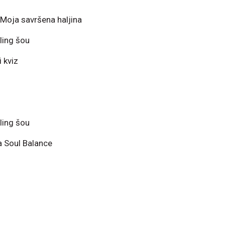
Moja savršena haljina
ling šou
 kviz
ling šou
a Soul Balance