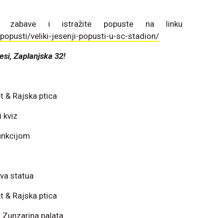
 zabave i istražite popuste na linku
popusti/veliki-jesenji-popusti-u-sc-stadion/
si, Zaplanjska 32!
t & Rajska ptica
 kviz
unkcijom
iva statua
t & Rajska ptica
 Zunzarina palata