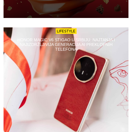
LIFESTYLE
HONOR MAGIC V6 STIGAO U SRBIJU: NAJTANJA I
NAJIZDRŽLJIVIJA GENERACIJA AI PREKLOPNIH
TELEFONA