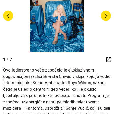
1
7
/
Ovo jedinstveno veče započelo je ekskluzivnom
degustacijom različitih vrsta Chivas viskija, koju je vodio
Internacionalni Brend Ambasador Rhys Wilson, nakon
čega je usledio centralni deo večeri koji je okupio
ljubitelje viskija, umetnike i poznate ličnosti. Program je
započeo uz energične nastupe mladih talentovanih
muzičara – Fantoma, Džordžija i Sanje Vučić, koji su dali