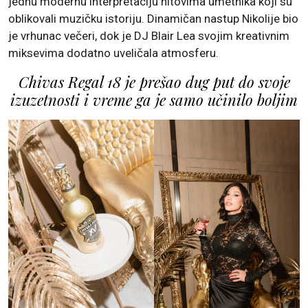
jednu modernu interpretaciju hitovima umetnika koji su
oblikovali muzičku istoriju. Dinamičan nastup Nikolije bio
je vrhunac večeri, dok je DJ Blair Lea svojim kreativnim
miksevima dodatno uveličala atmosferu.
Chivas Regal 18 je prešao dug put do svoje
izuzetnosti i vreme ga je samo učinilo boljim