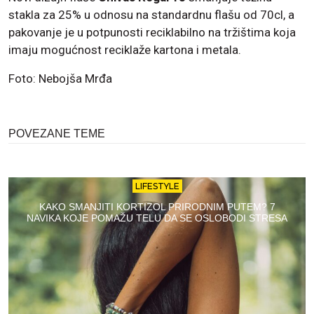
stakla za 25% u odnosu na standardnu flašu od 70cl, a
pakovanje je u potpunosti reciklabilno na tržištima koja
imaju mogućnost reciklaže kartona i metala.
Foto: Nebojša Mrđa
POVEZANE TEME
LIFESTYLE
KAKO SMANJITI KORTIZOL PRIRODNIM PUTEM? 7
NAVIKA KOJE POMAŽU TELU DA SE OSLOBODI STRESA