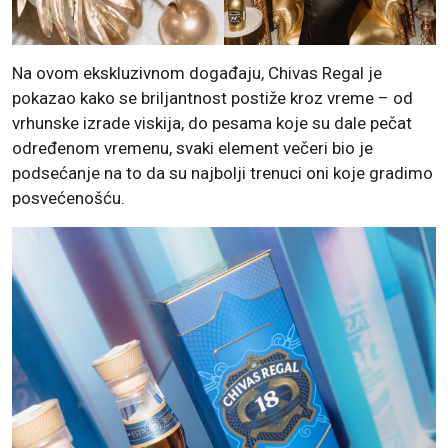
Na ovom ekskluzivnom događaju, Chivas Regal je
pokazao kako se briljantnost postiže kroz vreme – od
vrhunske izrade viskija, do pesama koje su dale pečat
određenom vremenu, svaki element večeri bio je
podsećanje na to da su najbolji trenuci oni koje gradimo
posvećenošću.