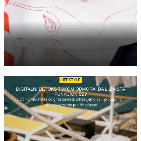
LIFESTYLE
DIGITALNI DETOKS TOKOM ODMORA: DA LI ZAISTA
FUNKCIONIŠE?
Od FOMO efekta do griže savesti: istražujemo da li je potpuno
isključenje zaista put do odmora