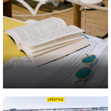
LIFESTYLE
LUKA DONČIĆ I JORDAN VODE ČETVORO KOŠARKAŠA
IZ SRBIJE U LONDON!