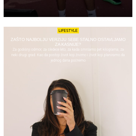
LIFESTYLE
ZAŠTO NAJBOLJU VERZIJU SEBE STALNO OSTAVLJAMO
ZA KASNIJE?
Za godišnji odmor, za sledeće leto, za kada smršamo pet kilograma, za
neki drugi grad. Kao da postoji život koji živimo i život koji planiramo da
jednog dana počnemo