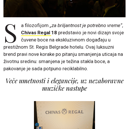
S
a filozofijom
„za briljantnost je potrebno vreme“
,
Chivas Regal
18
predstavio je novi dizajn svoje
čuvene boce na ekskluzivnom događaju u
prestižnom St. Regis Belgrade hotelu. Ovaj luksuzni
brend pravi nove korake po pitanju smanjenja uticaja na
životnu sredinu: smanjena je težina stakla boce, a
pakovanje je sada potpuno reciklabilno.
Veče umetnosti i elegancije, uz nezaboravne
muzičke nastupe