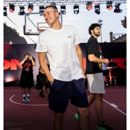
Turnir „The One“ deo je globalne inicijative Jordan brenda usmerene ka
pronalaženju i podršci novoj generaciji košarkaških talenata