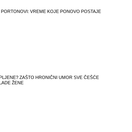
 PORTONOVI: VREME KOJE PONOVO POSTAJE
PLJENE? ZAŠTO HRONIČNI UMOR SVE ČEŠĆE
LADE ŽENE