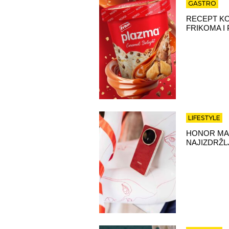
GASTRO
RECEPT KO
FRIKOMA I
LIFESTYLE
HONOR MAG
NAJIZDRŽL