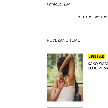
Priredila: T.M.
#
FILM
#
GLUMCI
#
POVEZANE TEME
LIFESTYLE
KAKO SMAN
KOJE POMA