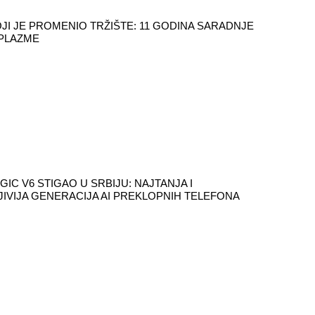
JI JE PROMENIO TRŽIŠTE: 11 GODINA SARADNJE
 PLAZME
IC V6 STIGAO U SRBIJU: NAJTANJA I
JIVIJA GENERACIJA AI PREKLOPNIH TELEFONA