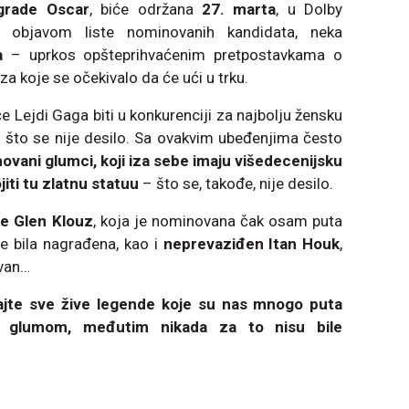
agrade Oscar
, biće održana
27. marta
, u Dolby
 objavom liste nominovanih kandidata, neka
a
– uprkos opšteprihvaćenim pretpostavkama o
za koje se očekivalo da će ući u trku.
e Lejdi Gaga biti u konkurenciji za najbolju žensku
– što se nije desilo. Sa ovakvim ubeđenjima često
ovani glumci, koji iza sebe imaju višedecenijsku
jiti tu zlatnu statuu
– što se, takođe, nije desilo.
e Glen Klouz
, koja je nominovana čak osam puta
je bila nagrađena, kao i
neprevaziđen Itan Houk
,
ovan…
dajte sve žive legende koje su nas mnogo puta
m glumom, međutim nikada za to nisu bile