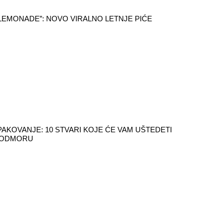
LEMONADE”: NOVO VIRALNO LETNJE PIĆE
AKOVANJE: 10 STVARI KOJE ĆE VAM UŠTEDETI
 ODMORU