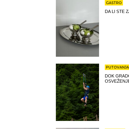
GASTRO
DA LI STE
PUTOVANJA
DOK GRADO
OSVEŽENJE