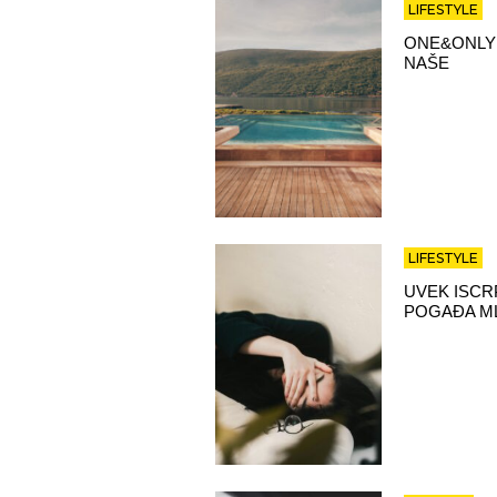
LIFESTYLE
ONE&ONLY
NAŠE
LIFESTYLE
UVEK ISCR
POGAĐA M