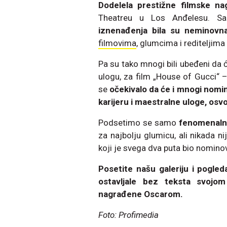
Dodelela prestižne filmske n
Theatreu u Los Anđelesu. Sa
iznenađenja bila su neminovn
filmovima
, glumcima i rediteljima 
Pa su tako mnogi bili ubeđeni da ć
ulogu, za film „House of Gucci“ 
se
očekivalo da će i mnogi nomin
karijeru i maestralne uloge, osvo
Podsetimo se samo
fenomenaln
za najbolju glumicu, ali nikada ni
koji je svega dva puta bio nomin
Posetite našu galeriju i pogle
ostavljale bez teksta svojo
nagrađene Oscarom.
Foto: Profimedia