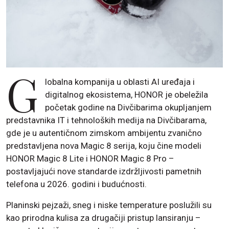
G
lobalna kompanija u oblasti AI uređaja i
digitalnog ekosistema, HONOR je obeležila
početak godine na Divčibarima okupljanjem
predstavnika IT i tehnoloških medija na Divčibarama,
gde je u autentičnom zimskom ambijentu zvanično
predstavljena nova Magic 8 serija, koju čine modeli
HONOR Magic 8 Lite i HONOR Magic 8 Pro –
postavljajući nove standarde izdržljivosti pametnih
telefona u 2026. godini i budućnosti.
Planinski pejzaži, sneg i niske temperature poslužili su
kao prirodna kulisa za drugačiji pristup lansiranju –