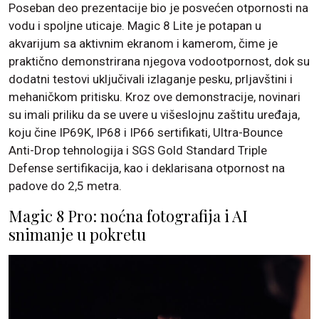
Poseban deo prezentacije bio je posvećen otpornosti na
vodu i spoljne uticaje. Magic 8 Lite je potapan u
akvarijum sa aktivnim ekranom i kamerom, čime je
praktično demonstrirana njegova vodootpornost, dok su
dodatni testovi uključivali izlaganje pesku, prljavštini i
mehaničkom pritisku. Kroz ove demonstracije, novinari
su imali priliku da se uvere u višeslojnu zaštitu uređaja,
koju čine IP69K, IP68 i IP66 sertifikati, Ultra-Bounce
Anti-Drop tehnologija i SGS Gold Standard Triple
Defense sertifikacija, kao i deklarisana otpornost na
padove do 2,5 metra.
Magic 8 Pro: noćna fotografija i AI
snimanje u pokretu