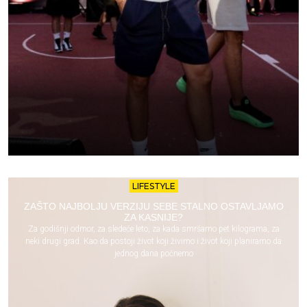
LIFESTYLE
ZAŠTO NAJBOLJU VERZIJU SEBE STALNO OSTAVLJAMO
ZA KASNIJE?
Za godišnji odmor, za sledeće leto, za kada smršamo pet kilograma, za
neki drugi grad. Kao da postoji život koji živimo i život koji planiramo da
jednog dana počnemo