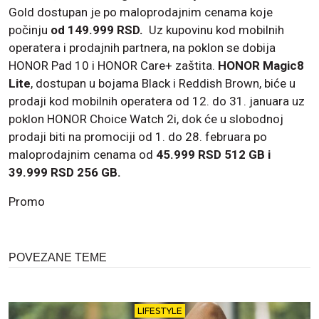
Gold dostupan je po maloprodajnim cenama koje
počinju
od 149.999 RSD.
Uz kupovinu kod mobilnih
operatera i prodajnih partnera, na poklon se dobija
HONOR Pad 10 i HONOR Care+ zaštita.
HONOR Magic8
Lite
, dostupan u bojama Black i Reddish Brown, biće u
prodaji kod mobilnih operatera od 12. do 31. januara uz
poklon HONOR Choice Watch 2i, dok će u slobodnoj
prodaji biti na promociji od 1. do 28. februara po
maloprodajnim cenama od
45.999 RSD 512 GB i
39.999 RSD 256 GB.
Promo
POVEZANE TEME
LIFESTYLE