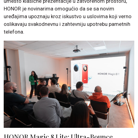
umesto klasične prezentacije u zatvorenom prostoru,
HONOR je novinarima omogućio da se sa novim
uređajima upoznaju kroz iskustvo u uslovima koji verno
oslikavaju svakodnevnu i zahtevniju upotrebu pametnih
telefona.
HONOR Magic 8 Lite: Ultra-Bounce