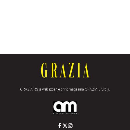
GRAZIA.RS je web izdanje print magazina GRAZIA u Srbiji.