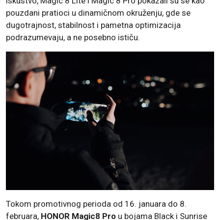
iskustvo, Magic 8 Lite i Magic 8 Pro pokazali su se kao
pouzdani pratioci u dinamičnom okruženju, gde se
dugotrajnost, stabilnost i pametna optimizacija
podrazumevaju, a ne posebno ističu.
Tokom promotivnog perioda od 16. januara do 8.
februara,
HONOR Magic8 Pro
u bojama Black i Sunrise