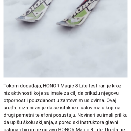
Tokom događaja, HONOR Magic 8 Lite testiran je kroz
niz aktivnosti koje su imale za cilj da prikažu njegovu
otpornost i pouzdanost u zahtevnim uslovima. Ovaj
uređaj dizajniran je da se istakne u uslovima u kojima
drugi pametni telefoni posustaju. Novinari su imali priliku
da upišu školu skijanja, a pored ski instruktora glavni
oslonac bio im je upravo HONOR Magic 8 Lite. Uređaj je