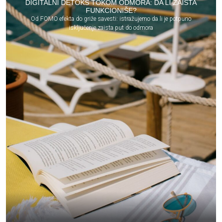
DIGITALNI DETOKS TOKOM ODMORA: DA LI ZAISTA
FUNKCIONIŠE?
Od FOMO efekta do griže savesti: istražujemo da li je potpuno
isključenje zaista put do odmora