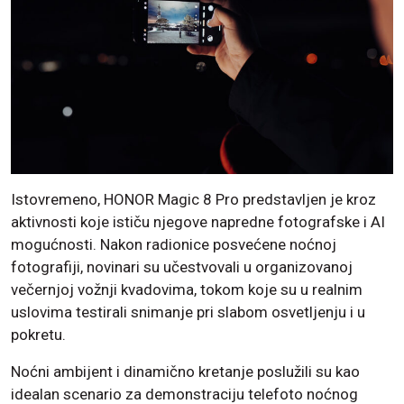
Istovremeno, HONOR Magic 8 Pro predstavljen je kroz
aktivnosti koje ističu njegove napredne fotografske i AI
mogućnosti. Nakon radionice posvećene noćnoj
fotografiji, novinari su učestvovali u organizovanoj
večernjoj vožnji kvadovima, tokom koje su u realnim
uslovima testirali snimanje pri slabom osvetljenju i u
pokretu.
Noćni ambijent i dinamično kretanje poslužili su kao
idealan scenario za demonstraciju telefoto noćnog