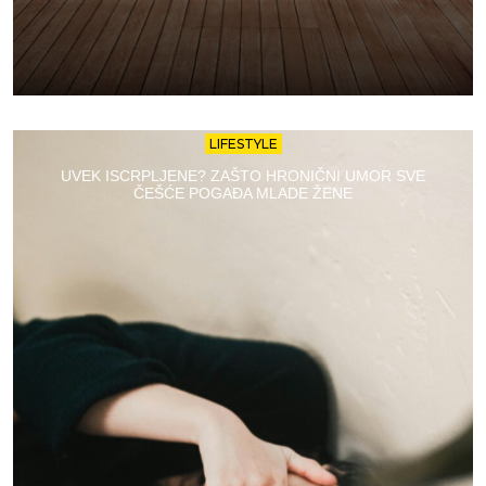
LIFESTYLE
UVEK ISCRPLJENE? ZAŠTO HRONIČNI UMOR SVE
ČEŠĆE POGAĐA MLADE ŽENE