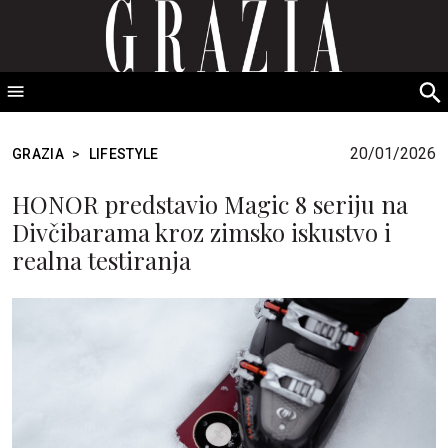
GRAZIA Srbija
S
fo
20/01/2026
GRAZIA
>
LIFESTYLE
HONOR predstavio Magic 8 seriju na
Divčibarama kroz zimsko iskustvo i
realna testiranja