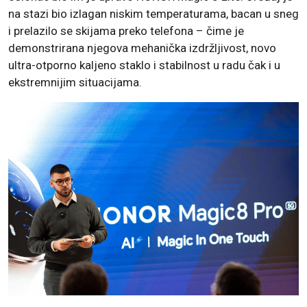
na stazi bio izlagan niskim temperaturama, bacan u sneg
i prelazilo se skijama preko telefona – čime je
demonstrirana njegova mehanička izdržljivost, novo
ultra-otporno kaljeno staklo i stabilnost u radu čak i u
ekstremnijim situacijama.