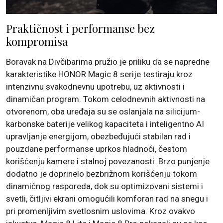
Praktičnost i performanse bez
kompromisa
Boravak na Divčibarima pružio je priliku da se napredne
karakteristike HONOR Magic 8 serije testiraju kroz
intenzivnu svakodnevnu upotrebu, uz aktivnosti i
dinamičan program. Tokom celodnevnih aktivnosti na
otvorenom, oba uređaja su se oslanjala na silicijum-
karbonske baterije velikog kapaciteta i inteligentno AI
upravljanje energijom, obezbeđujući stabilan rad i
pouzdane performanse uprkos hladnoći, čestom
korišćenju kamere i stalnoj povezanosti. Brzo punjenje
dodatno je doprinelo bezbrižnom korišćenju tokom
dinamičnog rasporeda, dok su optimizovani sistemi i
svetli, čitljivi ekrani omogućili komforan rad na snegu i
pri promenljivim svetlosnim uslovima. Kroz ovakvo