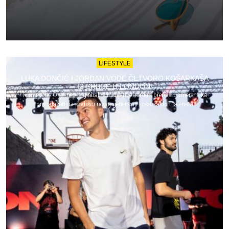
LIFESTYLE
LUKA DONČIĆ I JORDAN VODE ČETVORO KOŠARKAŠA
IZ SRBIJE U LONDON!
Turnir „The One“ deo je globalne inicijative Jordan brenda usmerene ka
pronalaženju i podršci novoj generaciji košarkaških talenata