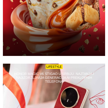
LIFESTYLE
HONOR MAGIC V6 STIGAO U SRBIJU: NAJTANJA I
NAJIZDRŽLJIVIJA GENERACIJA AI PREKLOPNIH
TELEFONA