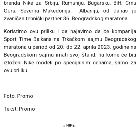
brenda Nike za Srbiju, Rumuniju, Bugarsku, BiH, Crnu
Goru, Severnu Makedoniju i Albaniju, od danas je
zvaničan tehnički partner 36. Beogradskog maratona.
Koristimo ovu priliku i da najavimo da će kompanija
Sport Time Balkans na Trkačkom sajmu Beogradskog
maratona u period od 20. do 22. aprila 2023. godine na
Beogradskom sajmu imati svoj štand, na kome će biti
izloženi Nike modeli po specijalnim cenama, samo za
ovu priliku.
Foto: Promo
Tekst: Promo
#
NIKE