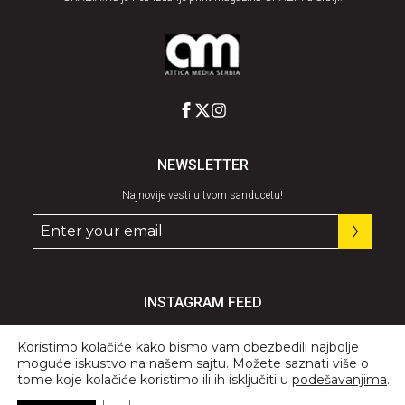
NEWSLETTER
Najnovije vesti u tvom sanducetu!
INSTAGRAM FEED
Pratite nas
@graziaserbia
Koristimo kolačiće kako bismo vam obezbedili najbolje
moguće iskustvo na našem sajtu. Možete saznati više o
tome koje kolačiće koristimo ili ih isključiti u
podešavanjima
.