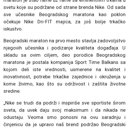
svetu koje su podržane od strane brenda Nike. Od sada
sve učesnike Beogradskog maratona kao poklon
očekuje Nike Dri-FIT majica, za još bolje trkačko
iskustvo.
Beogradski maraton na prvo mesto stavlja zadovoljstvo
njegovih učesnika i podizanje kvaliteta događaja. U
skladu sa ovim ciljem, deo porodice Beogradskog
maratona je postala kompanija Sport Time Balkans sa
kojom deli iste vrednosti, usmerene na kvalitet i
inovativnost, potrebe trkačke zajednice i okruženja u
kome živimo, kao što su održivost i zaštita životne
sredine.
„Nike se trudi da podrži i inspiriše sve sportiste širom
sveta, da uvek daju svoj maksimum i da nikada ne
odustaju. Veoma smo ponosni na ovu saradnju i
činjenicu da je upravo naš brend podržao Beogradski