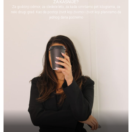
ZA KASNIJE?
Za godišnji odmor, za sledeće leto, za kada smršamo pet kilograma, za
neki drugi grad. Kao da postoji život koji živimo i život koji planiramo da
jednog dana počnemo