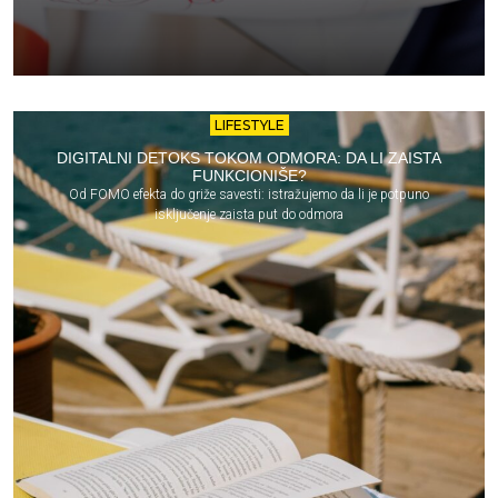
LIFESTYLE
DIGITALNI DETOKS TOKOM ODMORA: DA LI ZAISTA
FUNKCIONIŠE?
Od FOMO efekta do griže savesti: istražujemo da li je potpuno
isključenje zaista put do odmora