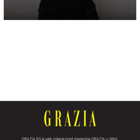
GRAZIA.RS je web izdanje print magazina GRAZIA u Srbiji.