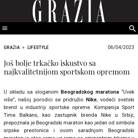
GRAZIA Srbija
S
fo
06/04/2023
GRAZIA
>
LIFESTYLE
Još bolje trkačko iskustvo sa
najkvalitetnijom sportskom opremom
U skladu sa sloganom
Beogradskog maratona
“Uvek
više”, našoj porodici se pridružio
Nike
, vodeći svetski
brend u industriji sportske opreme. Kompanija Sport
Time Balkans, kao zastupnik brenda Nike u Srbiji,
prepoznala je Beogradski maraton kao jedan od simbola
srpske prestonice i ovom saradnjom Beogradski
maraton je stao rame uz rame sa eminentnim trkama u