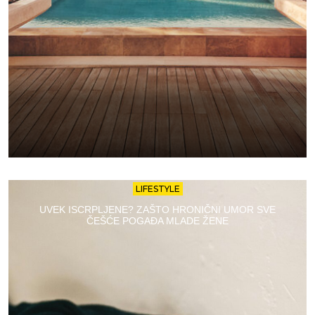
LIFESTYLE
UVEK ISCRPLJENE? ZAŠTO HRONIČNI UMOR SVE
ČEŠĆE POGAĐA MLADE ŽENE