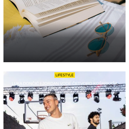
LIFESTYLE
LUKA DONČIĆ I JORDAN VODE ČETVORO KOŠARKAŠA
IZ SRBIJE U LONDON!
Turnir „The One“ deo je globalne inicijative Jordan brenda usmerene ka
pronalaženju i podršci novoj generaciji košarkaških talenata