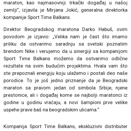
maraton, kao najmasovniji trkački događaj u našoj
zemlji“, izjavila je Mirjana Jokić, generalna direktorka
kompanije Sport Time Balkans.
Direktor Beogradskog maratona Darko Habuš, ovim
povodom je izjavio: „Velika nam je čast što imamo
priliku da ostvarimo saradnju sa svetski poznatim
brendom Nike i verujemo da u sinergiji sa kompanijom
Sport Time Balkans možemo da ostvarimo odlične
rezultate na svim budućim projektima. Hvala vam što
ste prepoznali energiju koju ulažemo i postali deo naše
porodice. To je još jedno priznanje da je Beogradski
maraton sa pravom jedan od simbola Srbije, njene
prestonice, ali i događaj kome se najbolji maratonci iz
godine u godinu vraćaju, a novi šampioni prve velike
uspehe prave baš na beogradskim ulicama.“
Kompanija Sport Time Balkans, ekskluzivni distributer