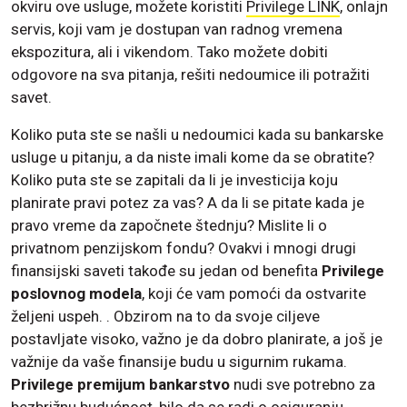
okviru ove usluge, možete koristiti
Privilege LINK
, onlajn
servis, koji vam je dostupan van radnog vremena
ekspozitura, ali i vikendom. Tako možete dobiti
odgovore na sva pitanja, rešiti nedoumice ili potražiti
savet.
Koliko puta ste se našli u nedoumici kada su bankarske
usluge u pitanju, a da niste imali kome da se obratite?
Koliko puta ste se zapitali da li je investicija koju
planirate pravi potez za vas? A da li se pitate kada je
pravo vreme da započnete štednju? Mislite li o
privatnom penzijskom fondu? Ovakvi i mnogi drugi
finansijski saveti takođe su jedan od benefita
Privilege
poslovnog modela
, koji će vam pomoći da ostvarite
željeni uspeh. . Obzirom na to da svoje ciljeve
postavljate visoko, važno je da dobro planirate, a još je
važnije da vaše finansije budu u sigurnim rukama.
Privilege premijum bankarstvo
nudi sve potrebno za