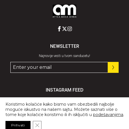
NEWSLETTER
Najnovije vesti u tvom sanducetu!
INSTAGRAM FEED
Pratite nas
@graziaserbia
Koristimo kolačiće kako bismo vam obezbedili najbolje
moguće iskustvo na našem sajtu. Možete saznati više o
tome koje kolačiće koristimo ili ih isključiti u
podešavanjima
.
Close GDPR Cookie Banner
Prihvati
© 2026 All Rights Reserved, GRAZIA.