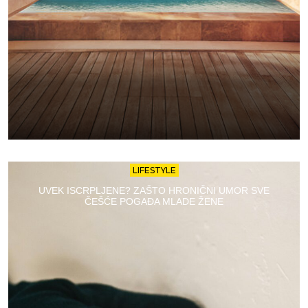
LIFESTYLE
UVEK ISCRPLJENE? ZAŠTO HRONIČNI UMOR SVE
ČEŠĆE POGAĐA MLADE ŽENE