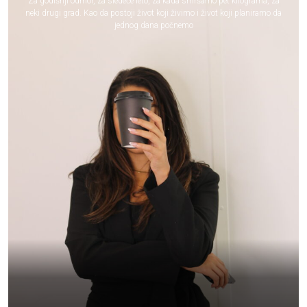
Za godišnji odmor, za sledeće leto, za kada smršamo pet kilograma, za
neki drugi grad. Kao da postoji život koji živimo i život koji planiramo da
jednog dana počnemo