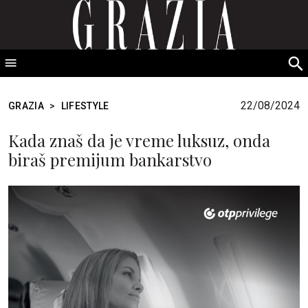
GRAZIA Srbija
S
fo
22/08/2024
GRAZIA
>
LIFESTYLE
Kada znaš da je vreme luksuz, onda
biraš premijum bankarstvo