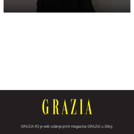
GRAZIA.RS je web izdanje print magazina GRAZIA u Srbiji.