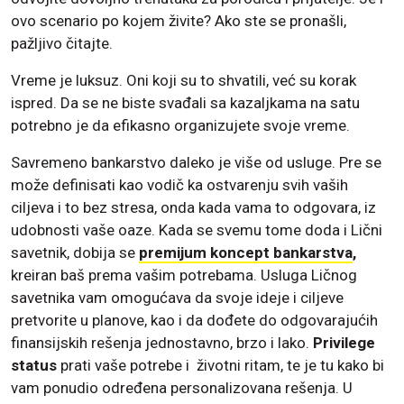
ovo scenario po kojem živite? Ako ste se pronašli,
pažljivo čitajte.
Vreme je luksuz. Oni koji su to shvatili, već su korak
ispred. Da se ne biste svađali sa kazaljkama na satu
potrebno je da efikasno organizujete svoje vreme.
Savremeno bankarstvo daleko je više od usluge. Pre se
može definisati kao vodič ka ostvarenju svih vaših
ciljeva i to bez stresa, onda kada vama to odgovara, iz
udobnosti vaše oaze. Kada se svemu tome doda i Lični
savetnik, dobija se
premijum koncept bankarstva
,
kreiran baš prema vašim potrebama. Usluga Ličnog
savetnika vam omogućava da svoje ideje i ciljeve
pretvorite u planove, kao i da dođete do odgovarajućih
finansijskih rešenja jednostavno, brzo i lako.
Privilege
status
prati vaše potrebe i životni ritam, te je tu kako bi
vam ponudio određena personalizovana rešenja. U