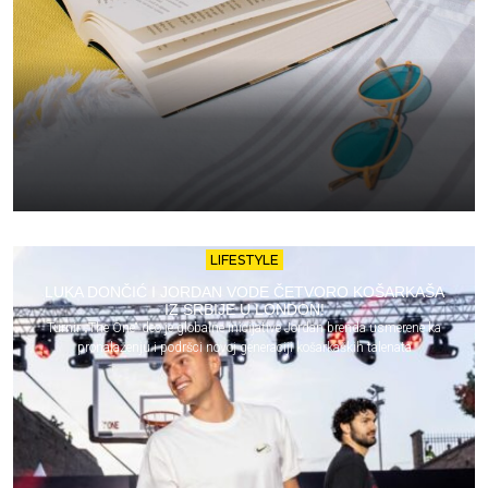
LIFESTYLE
LUKA DONČIĆ I JORDAN VODE ČETVORO KOŠARKAŠA
IZ SRBIJE U LONDON!
Turnir „The One“ deo je globalne inicijative Jordan brenda usmerene ka
pronalaženju i podršci novoj generaciji košarkaških talenata