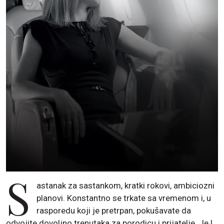
S
astanak za sastankom, kratki rokovi, ambiciozni
planovi. Konstantno se trkate sa vremenom i, u
rasporedu koji je pretrpan, pokušavate da
odvojite dovoljno trenutaka za porodicu i prijatelje. Je l