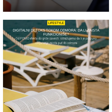
LIFESTYLE
DIGITALNI DETOKS TOKOM ODMORA: DA LI ZAISTA
FUNKCIONIŠE?
Od FOMO efekta do griže savesti: istražujemo da li je potpuno
isključenje zaista put do odmora