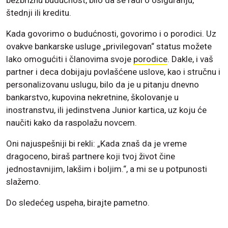
bezbrižnu budućnost, bilo da se radi o osiguranju,
štednji ili kreditu.
Kada govorimo o budućnosti, govorimo i o porodici. Uz
ovakve bankarske usluge „privilegovan“ status možete
lako omogućiti i članovima svoje
porodice
. Dakle, i vaš
partner i deca dobijaju povlašćene uslove, kao i stručnu i
personalizovanu uslugu, bilo da je u pitanju dnevno
bankarstvo, kupovina nekretnine, školovanje u
inostranstvu, ili jedinstvena Junior kartica, uz koju će
naučiti kako da raspolažu novcem.
Oni najuspešniji bi rekli: „Kada znaš da je vreme
dragoceno, biraš partnere koji tvoj život čine
jednostavnijim, lakšim i boljim.“, a mi se u potpunosti
slažemo.
Do sledećeg uspeha, birajte pametno.