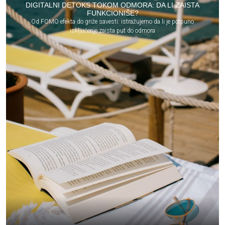
DIGITALNI DETOKS TOKOM ODMORA: DA LI ZAISTA
FUNKCIONIŠE?
Od FOMO efekta do griže savesti: istražujemo da li je potpuno
isključenje zaista put do odmora