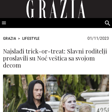
GRAZIA Srbija
S
fo
01/11/2023
GRAZIA
>
LIFESTYLE
Najslađi trick-or-treat: Slavni roditelji
proslavili su Noć veštica sa svojom
decom