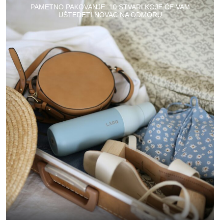
PAMETNO PAKOVANJE: 10 STVARI KOJE ĆE VAM
UŠTEDETI NOVAC NA ODMORU