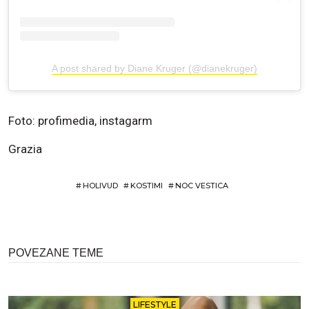
A post shared by Diane Kruger (@dianekruger)
Foto: profimedia, instagarm
Grazia
#
HOLIVUD
#
KOSTIMI
#
NOC VESTICA
POVEZANE TEME
LIFESTYLE