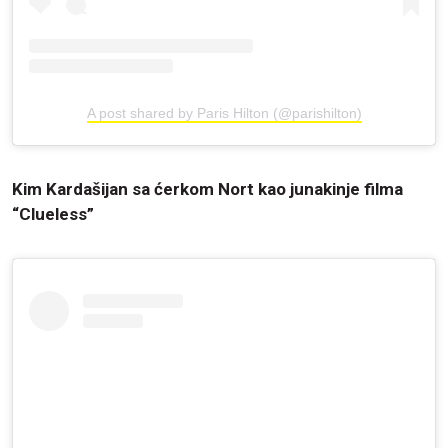
A post shared by Paris Hilton (@parishilton)
Kim Kardašijan sa ćerkom Nort kao junakinje filma
“Clueless”