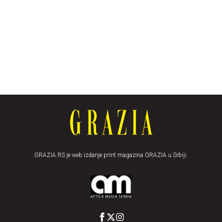
GRAZIA.RS je web izdanje print magazina GRAZIA u Srbiji.