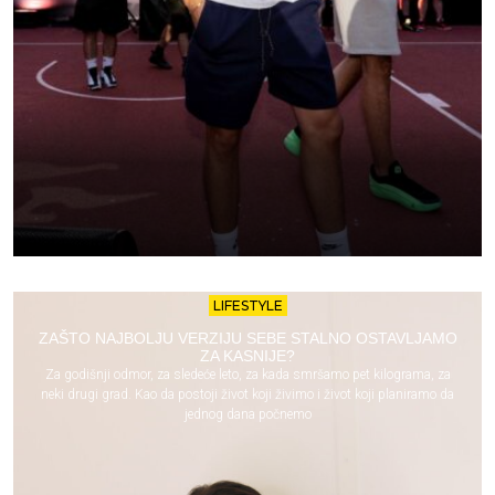
LIFESTYLE
ZAŠTO NAJBOLJU VERZIJU SEBE STALNO OSTAVLJAMO
ZA KASNIJE?
Za godišnji odmor, za sledeće leto, za kada smršamo pet kilograma, za
neki drugi grad. Kao da postoji život koji živimo i život koji planiramo da
jednog dana počnemo