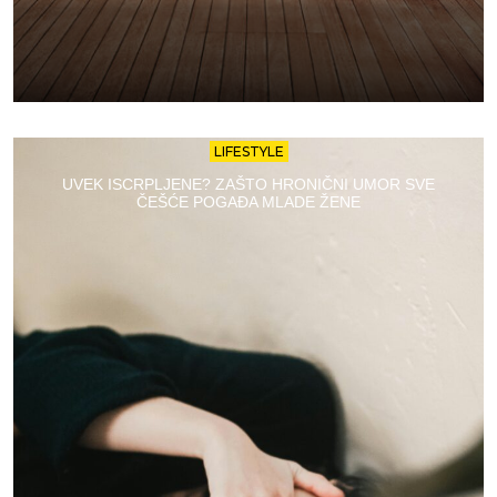
LIFESTYLE
UVEK ISCRPLJENE? ZAŠTO HRONIČNI UMOR SVE
ČEŠĆE POGAĐA MLADE ŽENE