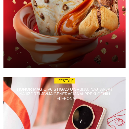
LIFESTYLE
HONOR MAGIC V6 STIGAO U SRBIJU: NAJTANJA I
NAJIZDRŽLJIVIJA GENERACIJA AI PREKLOPNIH
TELEFONA