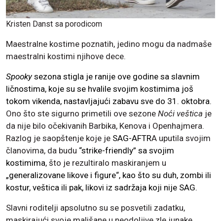
Kristen Danst sa porodicom
Maestralne kostime poznatih, jedino mogu da nadmaše
maestralni kostimi njihove dece.
Spooky
sezona stigla je ranije ove godine sa slavnim
ličnostima, koje su se hvalile svojim kostimima još
tokom vikenda, nastavljajući zabavu sve do 31. oktobra.
Ono što ste sigurno primetili ove sezone
Noći veštica
je
da nije bilo očekivanih Barbika, Kenova i Openhajmera.
Razlog je saopštenje koje je
SAG-AFTR
A uputila svojim
članovima, da budu
“strike-friendly” sa svojim
kostimima
, što je rezultiralo maskiranjem u
„generalizovane likove i figure“, kao što su duh, zombi ili
kostur, veštica ili pak, likovi iz sadržaja koji nije SAG.
Slavni roditelji apsolutno su se posvetili zadatku,
maskirajući svoje mališane u neodoljive zle junake