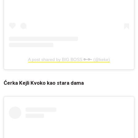
A post shared by BIG BOSS 🔑🔑 (@keke)
Ćerka Kejli Kvoko kao stara dama