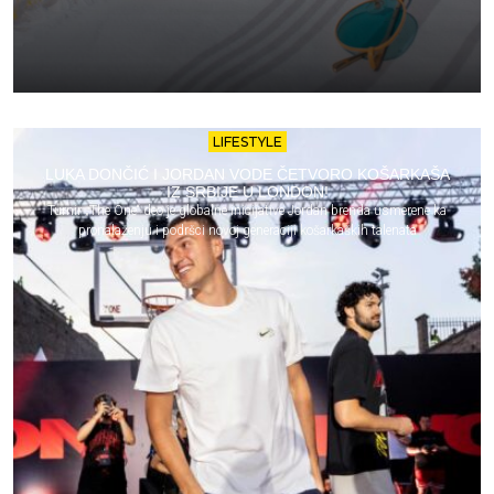
LIFESTYLE
LUKA DONČIĆ I JORDAN VODE ČETVORO KOŠARKAŠA
IZ SRBIJE U LONDON!
Turnir „The One“ deo je globalne inicijative Jordan brenda usmerene ka
pronalaženju i podršci novoj generaciji košarkaških talenata