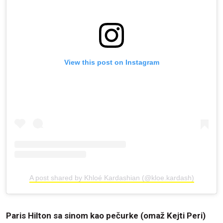
View this post on Instagram
A post shared by Khloé Kardashian (@kloe.kardash)
Paris Hilton sa sinom kao pečurke (omaž Kejti Peri)