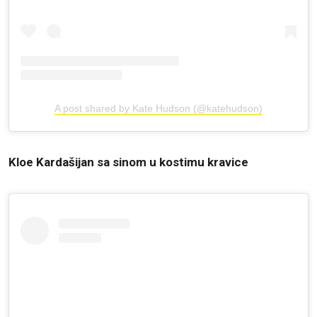
A post shared by Kate Hudson (@katehudson)
Kloe Kardašijan sa sinom u kostimu kravice