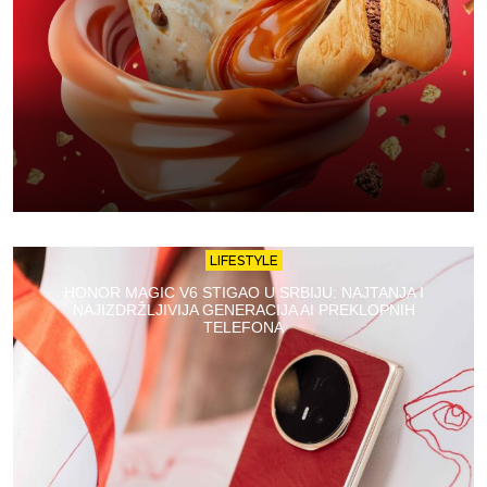
LIFESTYLE
HONOR MAGIC V6 STIGAO U SRBIJU: NAJTANJA I
NAJIZDRŽLJIVIJA GENERACIJA AI PREKLOPNIH
TELEFONA