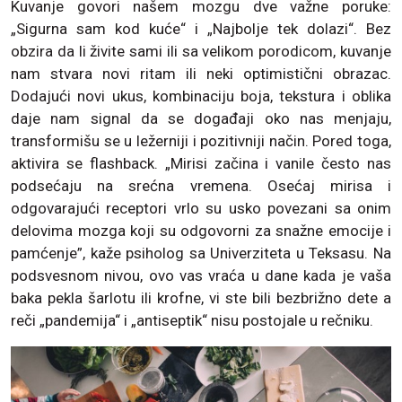
Kuvanje govori našem mozgu dve važne poruke:
„Sigurna sam kod kuće“ i „Najbolje tek dolazi“. Bez
obzira da li živite sami ili sa velikom porodicom, kuvanje
nam stvara novi ritam ili neki optimistični obrazac.
Dodajući novi ukus, kombinaciju boja, tekstura i oblika
daje nam signal da se događaji oko nas menjaju,
transformišu se u ležerniji i pozitivniji način. Pored toga,
aktivira se flashback. „Mirisi začina i vanile često nas
podsećaju na srećna vremena. Osećaj mirisa i
odgovarajući receptori vrlo su usko povezani sa onim
delovima mozga koji su odgovorni za snažne emocije i
pamćenje”, kaže psiholog sa Univerziteta u Teksasu. Na
podsvesnom nivou, ovo vas vraća u dane kada je vaša
baka pekla šarlotu ili krofne, vi ste bili bezbrižno dete a
reči „pandemija“ i „antiseptik“ nisu postojale u rečniku.