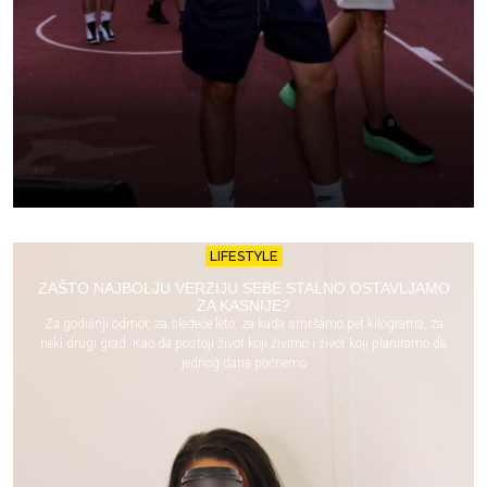
LIFESTYLE
ZAŠTO NAJBOLJU VERZIJU SEBE STALNO OSTAVLJAMO
ZA KASNIJE?
Za godišnji odmor, za sledeće leto, za kada smršamo pet kilograma, za
neki drugi grad. Kao da postoji život koji živimo i život koji planiramo da
jednog dana počnemo