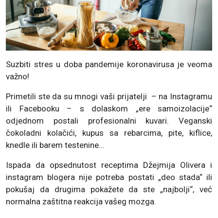
Suzbiti stres u doba pandemije koronavirusa je veoma
važno!
Primetili ste da su mnogi vaši prijatelji – na Instagramu
ili Facebooku – s dolaskom „ere samoizolacije“
odjednom postali profesionalni kuvari. Veganski
čokoladni kolačići, kupus sa rebarcima, pite, kiflice,
knedle ili barem testenine…
Ispada da opsednutost receptima Džejmija Olivera i
instagram blogera nije potreba postati „deo stada“ ili
pokušaj da drugima pokažete da ste „najbolji“, već
normalna zaštitna reakcija vašeg mozga.