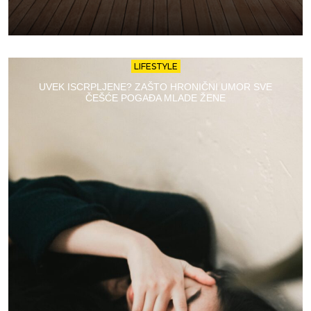
LIFESTYLE
UVEK ISCRPLJENE? ZAŠTO HRONIČNI UMOR SVE
ČEŠĆE POGAĐA MLADE ŽENE