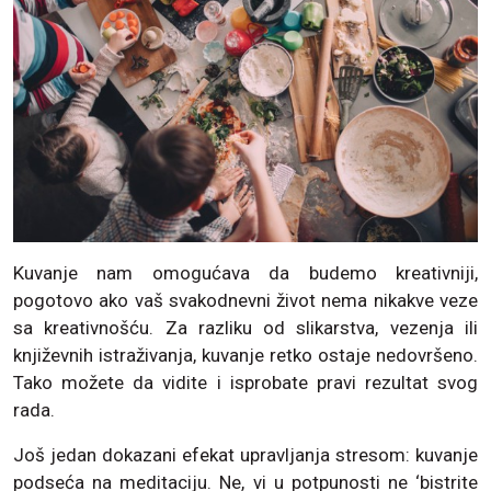
Kuvanje nam omogućava da budemo kreativniji,
pogotovo ako vaš svakodnevni život nema nikakve veze
sa kreativnošću. Za razliku od slikarstva, vezenja ili
književnih istraživanja, kuvanje retko ostaje nedovršeno.
Tako možete da vidite i isprobate pravi rezultat svog
rada.
Još jedan dokazani efekat upravljanja stresom: kuvanje
podseća na meditaciju. Ne, vi u potpunosti ne ‘bistrite