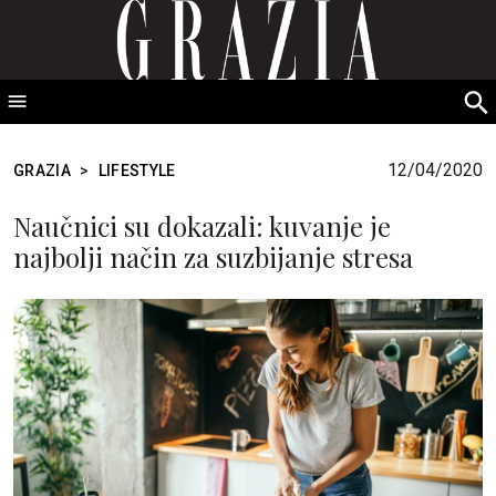
GRAZIA Srbija
S
fo
12/04/2020
GRAZIA
>
LIFESTYLE
Naučnici su dokazali: kuvanje je
najbolji način za suzbijanje stresa