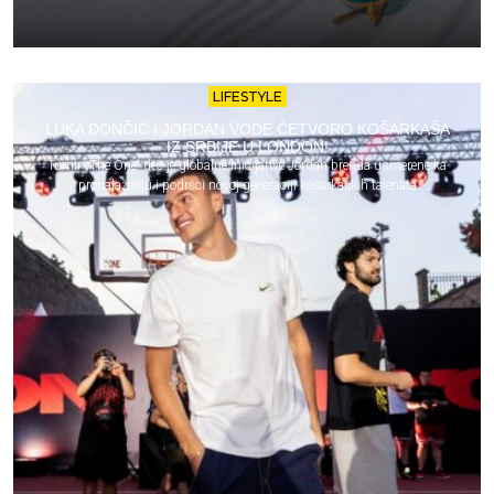
LIFESTYLE
LUKA DONČIĆ I JORDAN VODE ČETVORO KOŠARKAŠA
IZ SRBIJE U LONDON!
Turnir „The One“ deo je globalne inicijative Jordan brenda usmerene ka
pronalaženju i podršci novoj generaciji košarkaških talenata