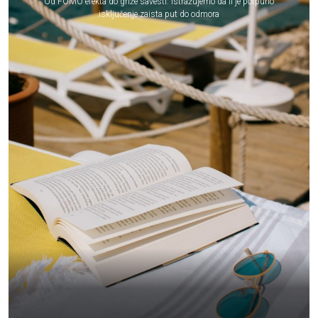
Od FOMO efekta do griže savesti: istražujemo da li je potpuno
isključenje zaista put do odmora