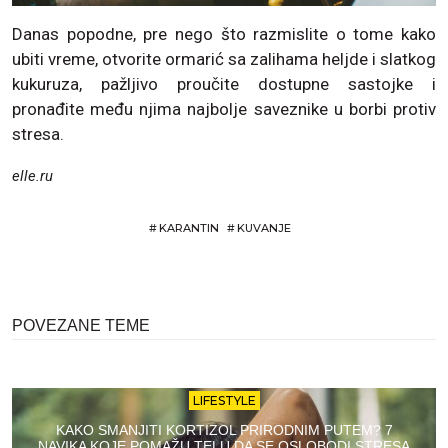
Danas popodne, pre nego što razmislite o tome kako
ubiti vreme, otvorite ormarić sa zalihama heljde i slatkog
kukuruza, pažljivo proučite dostupne sastojke i
pronađite među njima najbolje saveznike u borbi protiv
stresa.
elle.ru
#
KARANTIN
#
KUVANJE
POVEZANE TEME
LIFESTYLE
KAKO SMANJITI KORTIZOL PRIRODNIM PUTEM? 7
NAVIKA KOJE POMAŽU TELU DA SE OSLOBODI STRESA