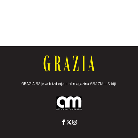
GRAZIA.RS je web izdanje print magazina GRAZIA u Srbiji.