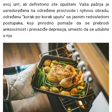
svoj um’, ali definitivno ste opušteni. Vaša pažnja je
usredsređena na određene proizvode i njihovu obradu,
određenu “korak-po-korak uputu” sa jasnim redosledom
postupaka, koji prirodno pomaže da se prebrodi
anksioznost i prevaziđe depresija, umesto da se udubite
u nju.