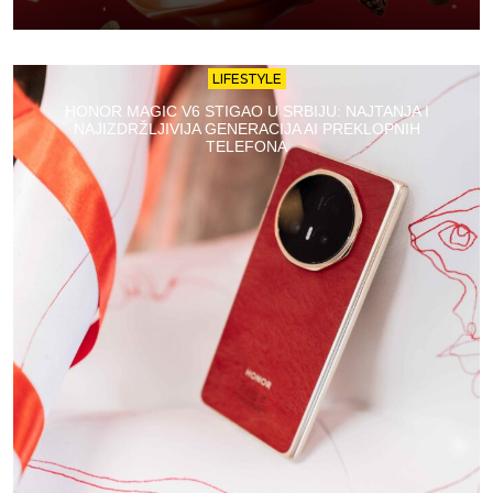
LIFESTYLE
HONOR MAGIC V6 STIGAO U SRBIJU: NAJTANJA I
NAJIZDRŽLJIVIJA GENERACIJA AI PREKLOPNIH
TELEFONA