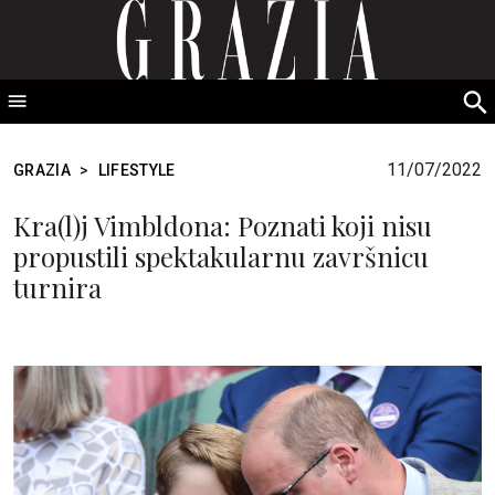
GRAZIA Srbija
S
fo
11/07/2022
GRAZIA
>
LIFESTYLE
Kra(l)j Vimbldona: Poznati koji nisu
propustili spektakularnu završnicu
turnira