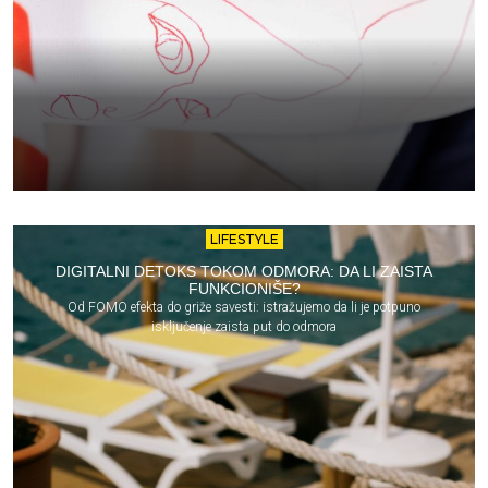
LIFESTYLE
DIGITALNI DETOKS TOKOM ODMORA: DA LI ZAISTA
FUNKCIONIŠE?
Od FOMO efekta do griže savesti: istražujemo da li je potpuno
isključenje zaista put do odmora