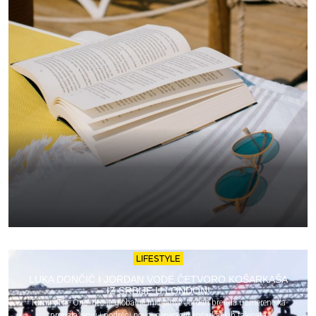
LIFESTYLE
LUKA DONČIĆ I JORDAN VODE ČETVORO KOŠARKAŠA
IZ SRBIJE U LONDON!
Turnir „The One“ deo je globalne inicijative Jordan brenda usmerene ka
pronalaženju i podršci novoj generaciji košarkaških talenata