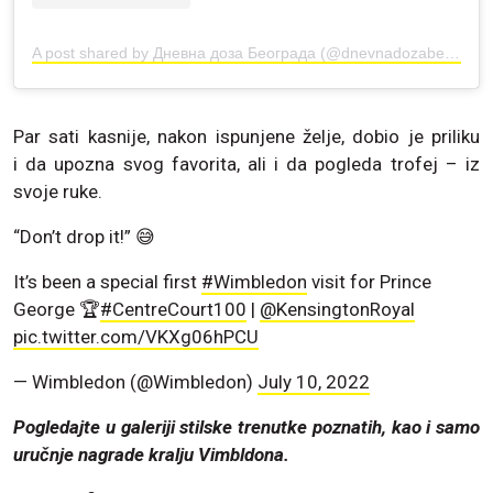
A post shared by Дневна доза Београда (@dnevnadozabeograda)
Par sati kasnije, nakon ispunjene želje, dobio je priliku
i da upozna svog favorita, ali i da pogleda trofej – iz
svoje ruke.
“Don’t drop it!” 😅
It’s been a special first
#Wimbledon
visit for Prince
George 🏆
#CentreCourt100
|
@KensingtonRoyal
pic.twitter.com/VKXg06hPCU
— Wimbledon (@Wimbledon)
July 10, 2022
Pogledajte u galeriji stilske trenutke poznatih, kao i samo
uručnje nagrade kralju Vimbldona.