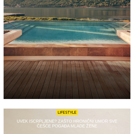
LIFESTYLE
UVEK ISCRPLJENE? ZAŠTO HRONIČNI UMOR SVE
ČEŠĆE POGAĐA MLADE ŽENE