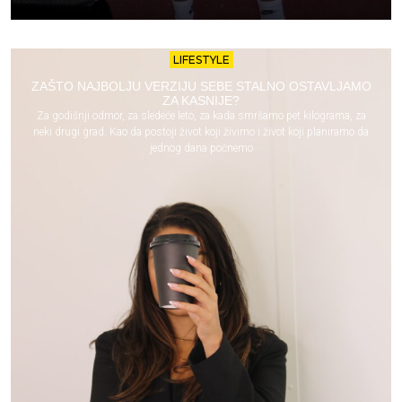
LIFESTYLE
ZAŠTO NAJBOLJU VERZIJU SEBE STALNO OSTAVLJAMO
ZA KASNIJE?
Za godišnji odmor, za sledeće leto, za kada smršamo pet kilograma, za
neki drugi grad. Kao da postoji život koji živimo i život koji planiramo da
jednog dana počnemo