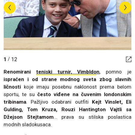
1
12
/
Renomirani
teniski turnir, Vimbldo
n
, pomno je
ispraćen i od strane modnog sveta zbog slavnih
ličnosti
koje imaju posebnu naklonost prema belom
sportu, te su
često viđene na čuvenim londonskim
tribinama
. Pažljivo odabrani outfiti
Kejt Vinslet, Eli
Gulding, Tom Kruza, Rouzi Hantington Vajtli sa
Džejson Stejtamom
… prava su stilska poslastica
modnih sladokusaca.