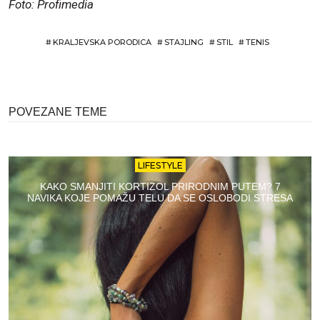
Foto: Profimedia
#
KRALJEVSKA PORODICA
#
STAJLING
#
STIL
#
TENIS
POVEZANE TEME
LIFESTYLE
KAKO SMANJITI KORTIZOL PRIRODNIM PUTEM? 7
NAVIKA KOJE POMAŽU TELU DA SE OSLOBODI STRESA