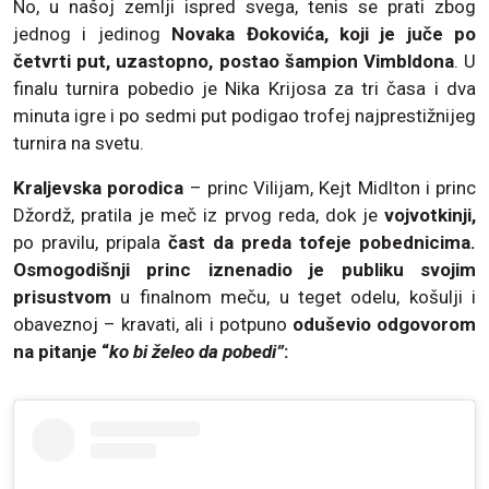
No, u našoj zemlji ispred svega, tenis se prati zbog
jednog i jedinog
Novaka Đokovića, koji je juče po
četvrti put, uzastopno, postao šampion Vimbldona
. U
finalu turnira pobedio je Nika Krijosa za tri časa i dva
minuta igre i po sedmi put podigao trofej najprestižnijeg
turnira na svetu.
Kraljevska porodica
– princ Vilijam, Kejt Midlton i princ
Džordž, pratila je meč iz prvog reda, dok je
vojvotkinji,
po pravilu, pripala
čast da preda tofeje pobednicima.
Osmogodišnji princ iznenadio je publiku svojim
prisustvom
u finalnom meču, u teget odelu, košulji i
obaveznoj – kravati, ali i potpuno
oduševio odgovorom
na pitanje “
ko bi želeo da pobedi”
: