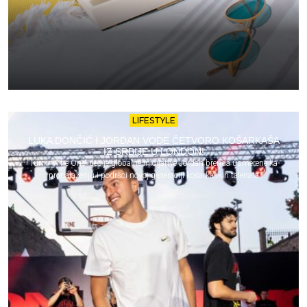
LIFESTYLE
LUKA DONČIĆ I JORDAN VODE ČETVORO KOŠARKAŠA
IZ SRBIJE U LONDON!
Turnir „The One“ deo je globalne inicijative Jordan brenda usmerene ka
pronalaženju i podršci novoj generaciji košarkaških talenata