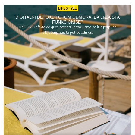
LIFESTYLE
DIGITALNI DETOKS TOKOM ODMORA: DA LI ZAISTA
FUNKCIONIŠE?
Od FOMO efekta do griže savesti: istražujemo da li je potpuno
isključenje zaista put do odmora