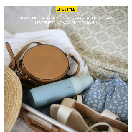
LIFESTYLE
PAMETNO PAKOVANJE: 10 STVARI KOJE ĆE VAM
UŠTEDETI NOVAC NA ODMORU