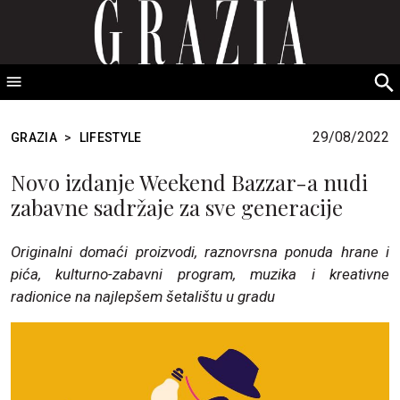
GRAZIA Srbija
S
fo
29/08/2022
GRAZIA
>
LIFESTYLE
Novo izdanje Weekend Bazzar-a nudi
zabavne sadržaje za sve generacije
Originalni domaći proizvodi, raznovrsna ponuda hrane i
pića, kulturno-zabavni program, muzika i kreativne
radionice na najlepšem šetalištu u gradu