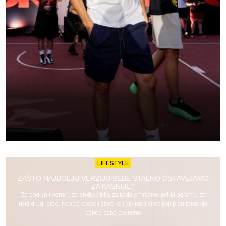
LIFESTYLE
ZAŠTO NAJBOLJU VERZIJU SEBE STALNO OSTAVLJAMO
ZA KASNIJE?
Za godišnji odmor, za sledeće leto, za kada smršamo pet kilograma, za
neki drugi grad. Kao da postoji život koji živimo i život koji planiramo da
jednog dana počnemo