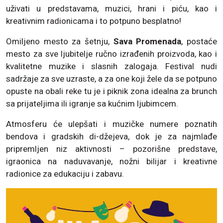
uživati u predstavama, muzici, hrani i piću, kao i
kreativnim radionicama i to potpuno besplatno!
Omiljeno mesto za šetnju,
Sava Promenada
, postaće
mesto za sve ljubitelje ručno izrađenih proizvoda, kao i
kvalitetne muzike i slasnih zalogaja. Festival nudi
sadržaje za sve uzraste, a za one koji žele da se potpuno
opuste na obali reke tu je i piknik zona idealna za brunch
sa prijateljima ili igranje sa kućnim ljubimcem.
Atmosferu će ulepšati i muzičke numere poznatih
bendova i gradskih di-džejeva, dok je za najmlađe
pripremljen niz aktivnosti – pozorišne predstave,
igraonica na naduvavanje, nožni bilijar i kreativne
radionice za edukaciju i zabavu.