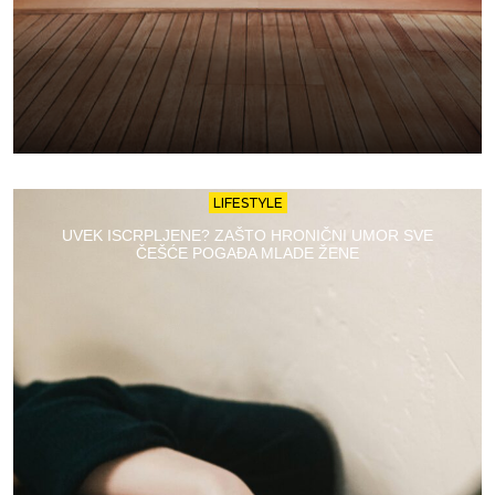
LIFESTYLE
UVEK ISCRPLJENE? ZAŠTO HRONIČNI UMOR SVE
ČEŠĆE POGAĐA MLADE ŽENE