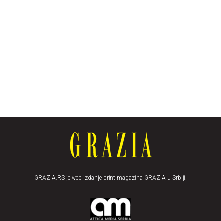
GRAZIA.RS je web izdanje print magazina GRAZIA u Srbiji.