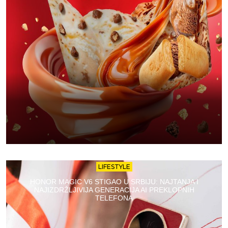
LIFESTYLE
HONOR MAGIC V6 STIGAO U SRBIJU: NAJTANJA I
NAJIZDRŽLJIVIJA GENERACIJA AI PREKLOPNIH
TELEFONA