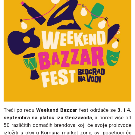
Treći po redu
Weekend Bazzar
fest održaće se
3. i 4.
septembra na platou iza Geozavoda
, a pored više od
50 različitih domaćih brendova koji će svoje proizvode
izložiti u okviru Komuna market zone, svi posetioci će